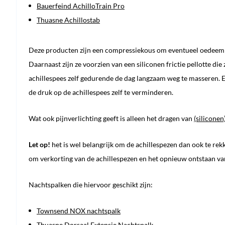
Bauerfeind AchilloTrain Pro
Thuasne Achillostab
Deze producten zijn een compressiekous om eventueel oedeem (
Daarnaast zijn ze voorzien van een siliconen frictie pellotte d
achillespees zelf gedurende de dag langzaam weg te masseren. 
de druk op de achillespees zelf te verminderen.
Wat ook pijnverlichting geeft is alleen het dragen van
(silicone
Let op!
het is wel belangrijk om de achillespezen dan ook te re
om verkorting van de achillespezen en het opnieuw ontstaan v
Nachtspalken die hiervoor geschikt zijn:
Townsend NOX nachtspalk
Thuasne Dorsaal Extensie Nachtspalk