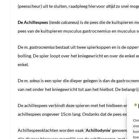
(peesscheur) uit te sluiten, raadpleeg hiervoor
altijd
zo snel mogel
De Achillespees
(
tendo calcaneus
) is de pees die de kuitspieren m
pees van de kuitspieren musculus gastrocnemius en musculus so
De
m. gastrocnemius
bestaat uit twee spierkoppen en is de opperv
bolling. De spier loopt over het kniegewricht en over de enkel e
enkel.
De
m. soleus
is een spier die dieper gelegen is dan de gastrocnem
van net onder het kniegewricht tot aan het hielbot. De belangrijk
De achillespees verbindt deze spieren met het hielbeen en is de 
achillespees ongeveer 15cm lang. Ondanks dat de pees extreem s
Om 
ove
Achillespeesklachten worden vaak ‘
Achillodynie
’ genoemd. Ach
kun
toe
zijn diverse blessures mogelijk aan de achillespezen, met dive