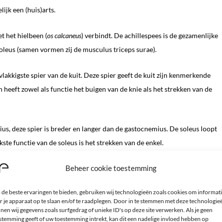
ijk een (huis)arts.
et het hielbeen (
os calcaneus
) verbindt. De achillespees is de gezamenlijke
leus (samen vormen zij de musculus triceps surae).
lakkigste spier van de kuit. Deze spier geeft de kuit zijn kenmerkende
n heeft zowel als functie het buigen van de knie als het strekken van de
ius, deze spier is breder en langer dan de gastocnemius. De soleus loopt
ste functie van de soleus is het strekken van de enkel.
Beheer cookie toestemming
sterkste en dikste pees in het menselijk lichaam. Bij de meeste mensen is 
terk is kunnen hier klachten aan ontstaan.
de beste ervaringen te bieden, gebruiken wij technologieën zoals cookies om informat
r je apparaat op te slaan en/of te raadplegen. Door in te stemmen met deze technologie
illodynie is een verzamelterm voor pijnklachten aan de achillespees. Er
nen wij gegevens zoals surfgedrag of unieke ID's op deze site verwerken. Als je geen
stemming geeft of uw toestemming intrekt, kan dit een nadelige invloed hebben op
rse oorzaken. Maar de voornaamste oorzaak is toch meestal een