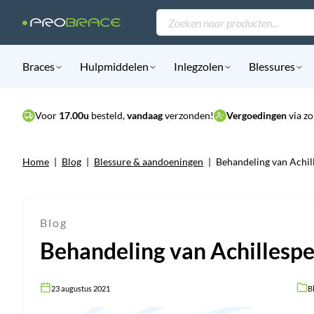
Producten
zoeken
Braces
Hulpmiddelen
Inlegzolen
Blessures
Voor
17.00u
besteld,
vandaag
verzonden!
Vergoedingen
via zo
Home
|
Blog
|
Blessure & aandoeningen
|
Behandeling van Achill
Blog
Behandeling van Achillespee
23 augustus 2021
B