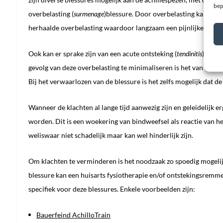
bep
overbelasting (
surmenage
)blessure. Door overbelasting kan schad
herhaalde overbelasting waardoor langzaam een pijnlijke irrita
Ook kan er sprake zijn van een acute ontsteking (
tendinitis
), dit
gevolg van deze overbelasting te minimaliseren is het van extr
Bij het verwaarlozen van de blessure is het zelfs mogelijk dat de
Wanneer de klachten al lange tijd aanwezig zijn en geleidelijk er
worden. Dit is een woekering van bindweefsel als reactie van het
weliswaar niet schadelijk maar kan wel hinderlijk zijn.
Om klachten te verminderen is het noodzaak zo spoedig mogelij
blessure kan een huisarts fysiotherapie en/of ontstekingsremm
specifiek voor deze blessures. Enkele voorbeelden zijn:
Bauerfeind AchilloTrain