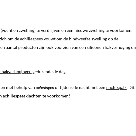
vocht en zwelling) te verdrijven en een nieuwe zwelling te voorkomen.
ie zich om de achillespees vouwt om de bindweefselzwelling op de
Een aantal producten zijn ook voorzien van een siliconen hakverhoging o
n) hakverhogingen
gedurende de dag.
kken met behulp van
oefeningen
of tijdens de nacht met een
nachtspalk
. Dit
an achillespeesklachten te voorkomen!