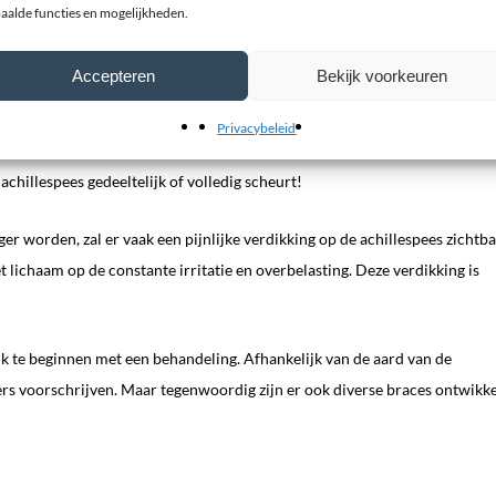
aalde functies en mogelijkheden.
e ontstaan aan de achillespees, vaak is er sprake langdurige of steeds
tie, peesschade en zwelling ontstaat. Dit noemen we een
tendinopathie
.
Accepteren
Bekijk voorkeuren
 is te herkennen aan zwelling, roodheid, warmte en pijn. Om de schade als
Privacybeleid
eem belang om niet te lang te wachten met het inzetten van een behandelin
 achillespees gedeeltelijk of volledig scheurt!
ger worden, zal er vaak een pijnlijke verdikking op de achillespees zichtb
 lichaam op de constante irritatie en overbelasting. Deze verdikking is
k te beginnen met een behandeling. Afhankelijk van de aard van de
ers voorschrijven. Maar tegenwoordig zijn er ook diverse braces ontwikk