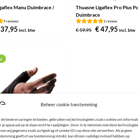
gaflex Manu Duimbrace /
Thuasne Ligaflex Pro Plus Po
Duimbrace
5 reviews
1 review
orspronkelijke
37,95
Huidige
Oorspronkeli
€
47,95
Huidi
€
59,95
incl. btw
incl. btw
rijs
prijs
prijs
prijs
as:
is:
was:
is:
 47,95.
€ 37,95.
€ 59,95.
€ 47,9
ng
Beheer cookie toestemming
de beste ervaringen te bieden, gebruiken wij technologieën zoals cookies om informat
r je apparaat op te slaan en/of te raadplegen. Door in te stemmen met deze technologie
nen wij gegevens zoals surfgedrag of unieke ID's op deze site verwerken. Als je geen
stemming geeft of uw toestemming intrekt, kan dit een nadelige invloed hebben op
port Duimbandage /