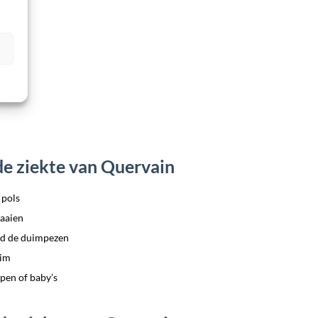
e ziekte van Quervain
 pols
raaien
nd de duimpezen
uim
rpen of baby’s