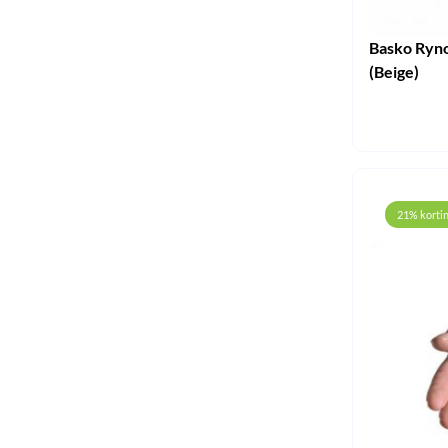
Basko Ryno
(Beige)
21% korti