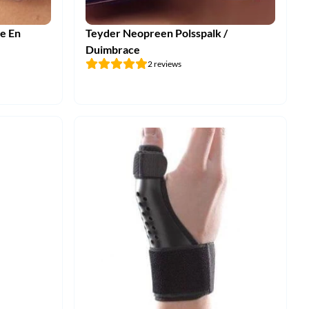
e En
Teyder Neopreen Polsspalk /
Duimbrace
2 reviews
jke
ge
3.