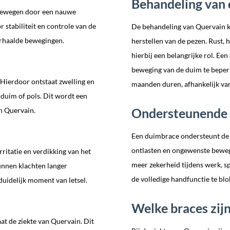
Behandeling van 
 bewegen door een nauwe
 stabiliteit en controle van de
De behandeling van Quervain kl
erhaalde bewegingen.
herstellen van de pezen. Rust,
hierbij een belangrijke rol. E
beweging van de duim te beperk
 Hierdoor ontstaat zwelling en
maanden duren, afhankelijk van
duim of pols. Dit wordt een
Ondersteunende 
n Quervain.
Een duimbrace ondersteunt de p
ontlasten en ongewenste bewegi
rritatie en verdikking van het
meer zekerheid tijdens werk, sp
unnen klachten langer
de volledige handfunctie te blo
uidelijk moment van letsel.
Welke braces zijn
at de ziekte van Quervain. Dit