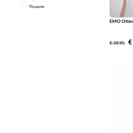
Thuasne
EMO Ottec 
O
€
€
39,95
p
w
€