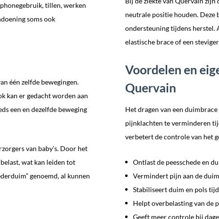
Bij de ziekte van Quervain zij
phonegebruik, tillen, werken
neutrale positie houden. Deze 
andoening soms ook
ondersteuning tijdens herstel.
elastische brace of een steviger
Voordelen en eig
van één zelfde bewegingen.
Quervain
Ook kan er gedacht worden aan
eeds een en dezelfde beweging
Het dragen van een duimbrace b
pijnklachten te verminderen ti
verbetert de controle van het 
rzorgers van baby’s. Door het
elast, wat kan leiden tot
Ontlast de peesschede en d
ederduim” genoemd, al kunnen
Vermindert pijn aan de duim
Stabiliseert duim en pols ti
Helpt overbelasting van de 
Geeft meer controle bij dage