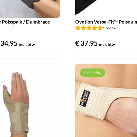
Polsspalk / Duimbrace
Ovation Versa-Fit™ Polsdui
1 review
orspronkelijke
34,95
Huidige
€
37,95
incl. btw
incl. btw
rijs
prijs
as:
is:
 39,95.
€ 34,95.
50% korting