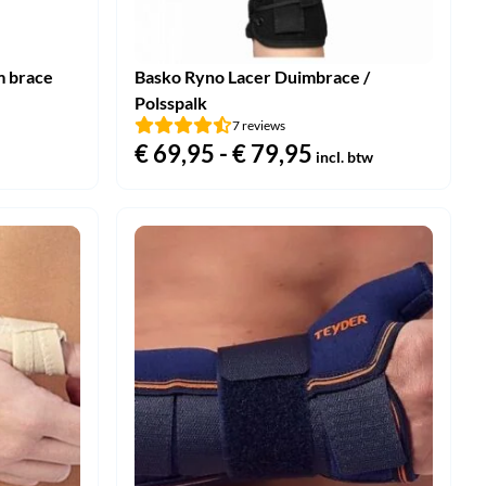
m brace
Basko Ryno Lacer Duimbrace /
Polsspalk
7 reviews
€
69,95
-
€
79,95
Prijsklasse:
incl. btw
€ 69,95
tot
€ 79,95