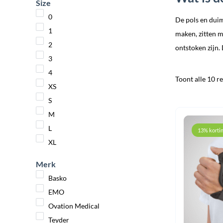
Size
0
De pols en dui
1
maken, zitten m
2
ontstoken zijn.
3
4
Toont alle 10 r
XS
S
M
L
13% korti
XL
Merk
Basko
EMO
Ovation Medical
Teyder