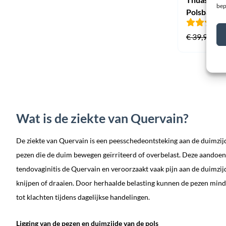
bep
Polsbanda
O
€
€
39,95
p
w
€
Wat is de ziekte van Quervain?
De ziekte van Quervain is een peesschedeontsteking aan de duimzijd
pezen die de duim bewegen geïrriteerd of overbelast. Deze aandoen
tendovaginitis de Quervain en veroorzaakt vaak pijn aan de duimzijde
knijpen of draaien. Door herhaalde belasting kunnen de pezen mind
tot klachten tijdens dagelijkse handelingen.
Ligging van de pezen en duimzijde van de pols