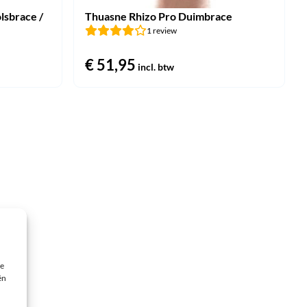
lsbrace /
Thuasne Rhizo Pro Duimbrace
1 review
jke
ge
€
51,95
incl. btw
5.
ie
ën