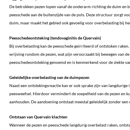
De betrokken pezen lopen vanaf de onderarm richting de duim en
peesschede aan de buitenzijde van de pols. Deze structuur zorgt voor
duim, maar maakt het gebied ook gevoelig voor overbelasting bij h
Peesschedeontsteking (tendovaginitis de Quervain)
Bij overbelasting kan de peesschede geïrriteerd of ontstoken raken.
wrijving rondom de pezen, wat pijn veroorzaakt bij bewegen van de 
peesschedeontsteking genoemd en is kenmerkend voor de ziekte va
Geleidelijke overbelasting van de duimpezen
Naast een ontstekingsreactie kan er ook sprake zijn van langdurige i
peesweefsel. Hierdoor vermindert de soepelheid van de pezen en k
aanhouden. De aandoening ontstaat meestal geleidelijk zonder een d
Ontstaan van Quervain klachten
Wanneer de pezen en peesschede langdurig overbelast raken, ontsta