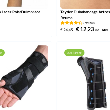
 Lacer Pols/Duimbrace
Teyder Duimbandage Artros
Reuma
2 reviews
Oorspronkeli
€
12,23
Huidi
€
24,45
incl. btw
prijs
prijs
was:
is:
€ 24,45.
€ 12,2
ng
20% korting