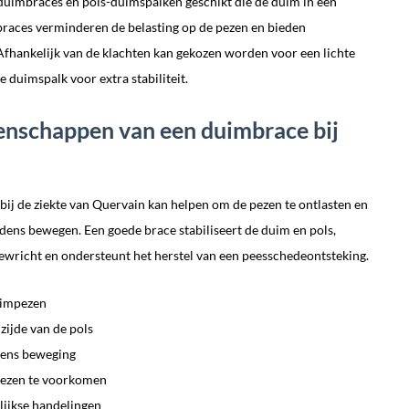
n duimbraces en pols-duimspalken geschikt die de duim in een
braces verminderen de belasting op de pezen en bieden
 Afhankelijk van de klachten kan gekozen worden voor een lichte
e duimspalk voor extra stabiliteit.
enschappen van een duimbrace bij
ij de ziekte van Quervain kan helpen om de pezen te ontlasten en
jdens bewegen. Een goede brace stabiliseert de duim en pols,
gewricht en ondersteunt het herstel van een peesschedeontsteking.
uimpezen
zijde van de pols
jdens beweging
pezen te voorkomen
lijkse handelingen