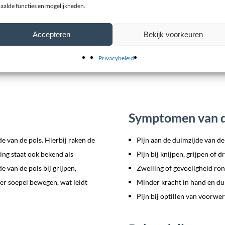
aalde functies en mogelijkheden.
ge
7 reviews
orspronkelijke
32,95
Huidige
Accepteren
Bekijk voorkeuren
incl. btw
rijs
prijs
Privacybeleid
as:
is:
 39,95.
€ 32,95.
Symptomen van d
e van de pols. Hierbij raken de
Pijn aan de duimzijde van de
ing staat ook bekend als
Pijn bij knijpen, grijpen of d
 van de pols bij grijpen,
Zwelling of gevoeligheid ro
er soepel bewegen, wat leidt
Minder kracht in hand en d
Pijn bij optillen van voorwe