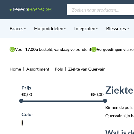
Producten
zoeken
Braces
Hulpmiddelen
Inlegzolen
Blessures
Voor
17.00u
besteld,
vandaag
verzonden!
Vergoedingen
via zo
Home
|
Assortiment
|
Pols
|
Ziekte van Quervain
Ziekte
Prijs
€
0,00
€
80,00
Binnen de pols 
Color
Quervain zijn h
Wat is d