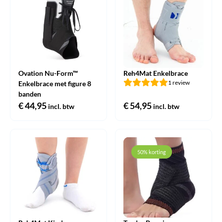
Ovation Nu-Form™
Reh4Mat Enkelbrace
1 review
Enkelbrace met figure 8
banden
€
44,95
€
54,95
incl. btw
incl. btw
50% korting