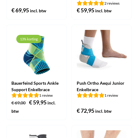
2 reviews
€
69,95
€
59,95
incl. btw
incl. btw
13% korting
Bauerfeind Sports Ankle
Push Ortho Aequi Junior
Support Enkelbrace
Enkelbrace
1 review
1 review
Oorspronkelijke
€
59,95
Huidige
€
69,00
incl.
prijs
prijs
€
72,95
btw
incl. btw
was:
is:
€ 69,00.
€ 59,95.