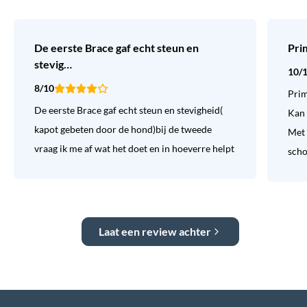
De eerste Brace gaf echt steun en
Pri
stevig…
10/
8/10
Prim
De eerste Brace gaf echt steun en stevigheid(
Kan 
kapot gebeten door de hond)bij de tweede
Met 
vraag ik me af wat het doet en in hoeverre helpt
sch
Laat een review achter