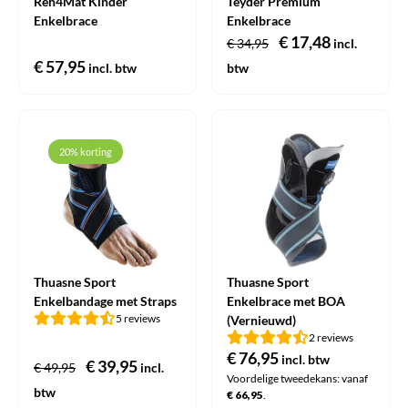
Reh4Mat Kinder
Teyder Premium
Enkelbrace
Enkelbrace
Oorspronkelijke
€
17,48
Huidige
€
34,95
incl.
€
57,95
prijs
prijs
incl. btw
btw
was:
is:
€ 34,95.
€ 17,48.
20% korting
Thuasne Sport
Thuasne Sport
Enkelbandage met Straps
Enkelbrace met BOA
5 reviews
(Vernieuwd)
2 reviews
€
76,95
incl. btw
Oorspronkelijke
€
39,95
Huidige
€
49,95
incl.
Voordelige tweedekans: vanaf
prijs
prijs
btw
€
66,95
.