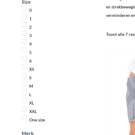
Size
en strekbewegin
0
verminderen en 
1
2
Toont alle 7 res
3
4
5
6
XS
S
M
L
XL
XXL
One size
Merk