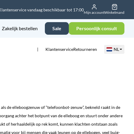
Klantenservice vandaag beschikbaar tot 17:00
Mijn account
Winkelmand
Zakelijk bestellen
Sale
Persoonlijk consult
Klantenservice
Retourneren
NL
 als de elleboogzenuw of “telefoonbot-zenuw”, bekneld raakt in de
doorgang achter het botpunt van de elleboog en stuurt onder andere
kt of herhaaldelijk op rek komt, kunnen klachten ontstaan zoals
lmatig voor bij mensen die vaak leunen op de ellebogen, veel buig-