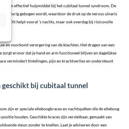
k is een effectief hulpmiddel bij het cubitaal tunnel syndroom. De
g langdurig gebogen wordt, waardoor de druk op de nervus ulnaris
len. Dit helpt vooral ’s nachts, maar ook overdag bij risicovolle
nuw en voorkomt verergering van de klachten. Het dragen van een
 zorgt ervoor dat je hand en arm functioneel blijven en dagelijkse
brace vermindert tintelingen, pijn en krachtverlies en ondersteunt
 geschikt bij cubitaal tunnel
oom zijn er speciale elleboogbraces en nachtspalken die de elleboog
e positie houden. Geschikte braces zijn verstelbaar, gemaakt van
ldoende steun zonder te knellen. Laat je adviseren door een