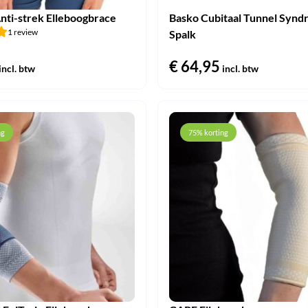
ti-strek Elleboogbrace
Basko Cubitaal Tunnel Syn
1 review
Spalk
€
64,95
incl. btw
incl. btw
ng
75% korting