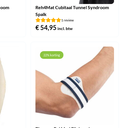
droom
Reh4Mat Cubitaal Tunnel Syndroom
Spalk
1 review
€
54,95
incl. btw
22% korting