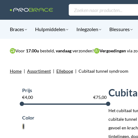
Producten
zoeken
Braces
Hulpmiddelen
Inlegzolen
Blessures
Voor
17.00u
besteld,
vandaag
verzonden!
Vergoedingen
via zo
Home
|
Assortiment
|
Elleboog
|
Cubitaal tunnel syndroom
Cubita
Prijs
€
4,00
€
75,00
Het cubitaal tu
Color
cubitale tunnel
gevoel en krach
tintelingen, do