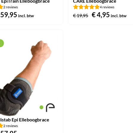
 EpiTrain Elleboogbrace
CARE Elleboogbrace
2 reviews
4 reviews
orspronkelijke
59,95
Huidige
Oorspronkeli
€
4,95
Huidig
€
19,95
incl. btw
incl. btw
rijs
prijs
prijs
prijs
as:
is:
was:
is:
 67,45.
€ 59,95.
€ 19,95.
€ 4,95.
g
listab Epi Elleboogbrace
2 reviews