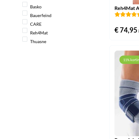
Basko
Reh4Mat An
Bauerfeind
CARE
€
74,95
Reh4Mat
Thuasne
11% korti