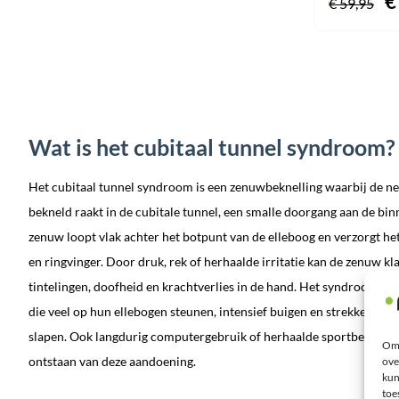
O
€
€
59,95
p
w
€
Wat is het cubitaal tunnel syndroom?
Het cubitaal tunnel syndroom is een zenuwbeknelling waarbij de ne
bekneld raakt in de cubitale tunnel, een smalle doorgang aan de bin
zenuw loopt vlak achter het botpunt van de elleboog en verzorgt het
en ringvinger. Door druk, rek of herhaalde irritatie kan de zenuw k
tintelingen, doofheid en krachtverlies in de hand. Het syndroom k
die veel op hun ellebogen steunen, intensief buigen en strekken, of
slapen. Ook langdurig computergebruik of herhaalde sportbewegin
Om 
ontstaan van deze aandoening.
ove
kun
toe