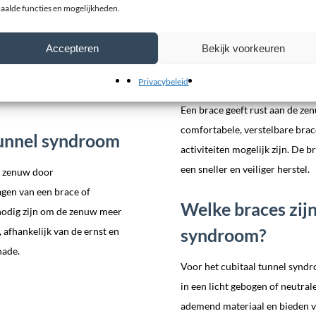
om
aalde functies en mogelijkheden.
Een elleboogbrace of nachtspal
brace voorkomt dat de elleboo
jk onderzoek en soms
Accepteren
Bekijk voorkeuren
afneemt en de zenuw kan herstel
verlies, spierzwakte en
houdingen.
en nodig, behalve om andere
Privacybeleid
Een brace geeft rust aan de ze
comfortabele, verstelbare brace
tunnel syndroom
activiteiten mogelijk zijn. De 
een sneller en veiliger herstel.
e zenuw door
agen van een brace of
Welke braces zijn
 nodig zijn om de zenuw meer
syndroom?
 afhankelijk van de ernst en
hade.
Voor het cubitaal tunnel syndr
in een licht gebogen of neutral
ademend materiaal en bieden vo