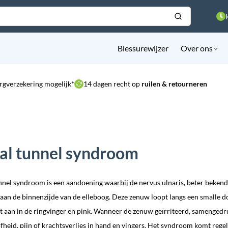
Blessurewijzer
Over ons
rgverzekering mogelijk*
14 dagen recht op
ruilen & retourneren
al tunnel syndroom
nnel syndroom is een aandoening waarbij de nervus ulnaris, beter bekend
 aan de binnenzijde van de elleboog. Deze zenuw loopt langs een smalle 
t aan in de ringvinger en pink. Wanneer de zenuw geïrriteerd, samengedru
ofheid, pijn of krachtsverlies in hand en vingers. Het syndroom komt rege