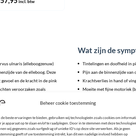
orspronkelijke
57,95
Huidige
incl. btw
rijs
prijs
as:
is:
 59,95.
€ 57,95.
Wat zijn de symp
rvus ulnaris (elleboogzenuw)
Tintelingen en doofheid in p
nenzijde van de elleboog. Deze
Pijn aan de binnenzijde van 
 gevoel en de kracht in de pink
Krachtverlies in hand of vin
lachten veroorzaken zoals
Moeite met fijne motoriek (b
omt regelmatig voor bij mensen
Verergering van klachten bij
Beheer cookie toestemming
 ’s nachts met gebogen ellebogen
gen kunnen bijdragen aan het
Ondersteunende e
de beste ervaringen te bieden, gebruiken wij technologieën zoals cookies om informat
r je apparaat op te slaan en/of te raadplegen. Door in te stemmen met deze technologie
syndroom
nen wij gegevens zoals surfgedrag of unieke ID's op deze site verwerken. Als je geen
stemming geeft of uw toestemming intrekt, kan dit een nadelige invloed hebben op