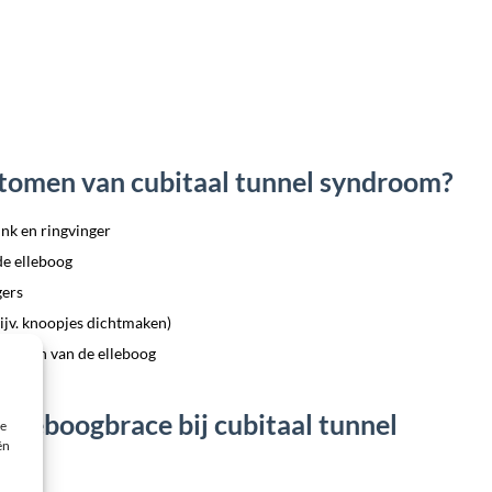
tomen van cubitaal tunnel syndroom?
ink en ringvinger
de elleboog
gers
ijv. knoopjes dichtmaken)
 buigen van de elleboog
lleboogbrace bij cubitaal tunnel
ie
ën