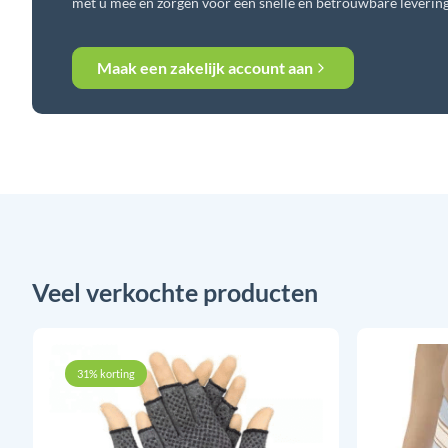
met u mee en zorgen voor een snelle en betrouwbare levering
Maak een zakelijk account aan
Veel verkochte producten
31% korting