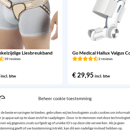
nkelzijdige Liesbreukband
Go Medical Hallux Valgus C
39 reviews
2 reviews
€
29,95
incl. btw
incl. btw
Beheer cookie toestemming
de beste ervaringen te bieden, gebruiken wij technologieën zoals cookies om informat
r je apparaat op te slaan en/of te raadplegen. Door in te stemmen met deze technologie
nen wij gegevens zoals surfgedrag of unieke ID's op deze site verwerken. Als je geen
stemming geeft of uw toestemming intrekt, kan dit een nadelige invloed hebben op