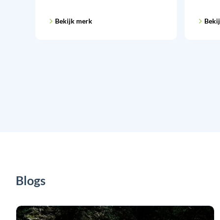
Bekijk merk
Beki
Blogs
Zee,