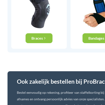
Braces
Bandages
Ook zakelijk bestellen bij ProBra
Bestel eenvoudig op rekening, profiteer van staffelkorting bij
afnames en ontvang persoonlijk advies van onze specialisten