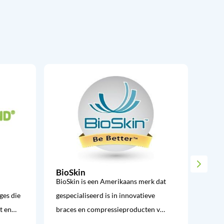
BioSkin
Bod
BioSkin is een Amerikaans merk dat
Body
ges die
gespecialiseerd is in innovatieve
spor
rt en…
braces en compressieproducten v…
die o