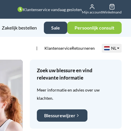
Klantenservice vandaag gesloten
Mijn account
Winkelmand
Zakelijk bestellen
Sale
Persoonlijk consult
Klantenservice
Retourneren
NL
Zoek uw blessure en vind
relevante informatie
Meer informatie en advies over uw
klachten.
Blessurewijzer