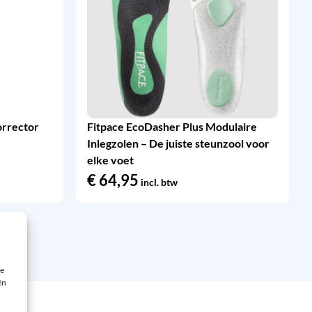
orrector
Fitpace EcoDasher Plus Modulaire
Inlegzolen – De juiste steunzool voor
elke voet
€
64,95
incl. btw
ie
ën