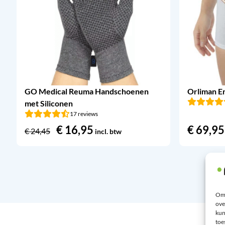
GO Medical Reuma Handschoenen
Orliman E
met Siliconen
17 reviews
Oorspronkelijke
€
16,95
Huidige
€
69,95
€
24,45
incl. btw
prijs
prijs
was:
is:
€ 24,45.
€ 16,95.
Om 
ove
kun
toe