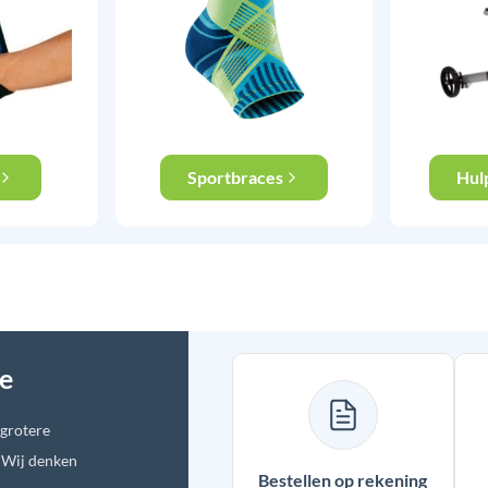
Sportbraces
Hul
ce
 grotere
. Wij denken
Bestellen op rekening