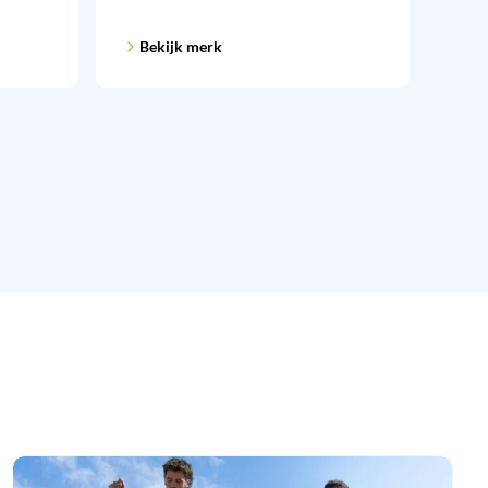
Bekijk merk
Be
Jumper’s