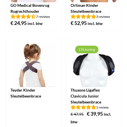
GO Medical Bovenrug
Orliman Kinder
Rugrechthouder
Sleutelbeenbrace
7 reviews
3 reviews
€
24,95
€
52,95
incl. btw
incl. btw
17% korting
Teyder Kinder
Thuasne Ligaflex
Sleutelbeenbrace
Clavicula Junior
Sleutelbeenbrace
1 review
Oorspronkelijke
€
39,95
Huidige
€
47,95
incl.
prijs
prijs
btw