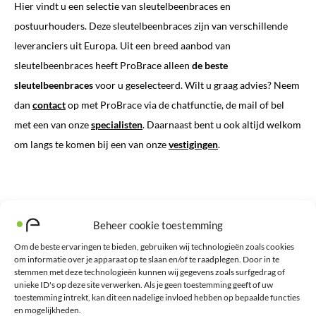
Hier vindt u een selectie van sleutelbeenbraces en
postuurhouders. Deze sleutelbeenbraces zijn van verschillende
leveranciers uit Europa. Uit een breed aanbod van
sleutelbeenbraces heeft ProBrace alleen
de beste
sleutelbeenbraces
voor u geselecteerd. Wilt u graag advies? Neem
dan
contact
op met ProBrace via de chatfunctie, de mail of bel
met een van onze
specialisten
. Daarnaast bent u ook altijd welkom
om langs te komen bij een van onze
vestigingen
.
Beheer cookie toestemming
Om de beste ervaringen te bieden, gebruiken wij technologieën zoals cookies
om informatie over je apparaat op te slaan en/of te raadplegen. Door in te
Nieuwsbrief
stemmen met deze technologieën kunnen wij gegevens zoals surfgedrag of
unieke ID's op deze site verwerken. Als je geen toestemming geeft of uw
Schrijf u in voor onze nieuwsbrief en blijf op de hoogte van
toestemming intrekt, kan dit een nadelige invloed hebben op bepaalde functies
het laatste nieuws, beste tips en aanbiedingen.
en mogelijkheden.