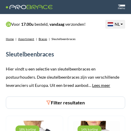
menu
Voor
17.00u
besteld,
vandaag
verzonden!
NL
Home
|
Assortiment
|
Braces
|
Sleutelbeenbraces
Sleutelbeenbraces
Hier vindt u een selectie van sleutelbeenbraces en
postuurhouders. Deze sleutelbeenbraces zijn van verschillende
leveranciers uit Europa. Uit een breed aanbod…
Lees meer
Filter resultaten
18% korting
14% korting