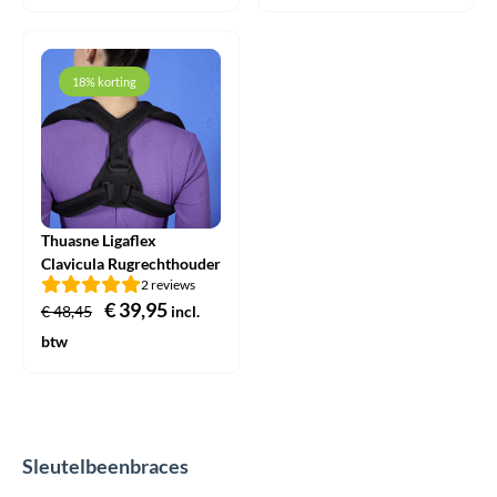
was:
is:
€ 47,95.
€ 39,95.
18% korting
Thuasne Ligaflex
Clavicula Rugrechthouder
2 reviews
Oorspronkelijke
€
39,95
Huidige
€
48,45
incl.
prijs
prijs
btw
was:
is:
€ 48,45.
€ 39,95.
Sleutelbeenbraces