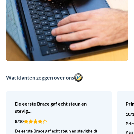
Wat klanten zeggen over ons
De eerste Brace gaf echt steun en
Pri
stevig…
10/
8/10
Prim
De eerste Brace gaf echt steun en stevigheid(
Kan 