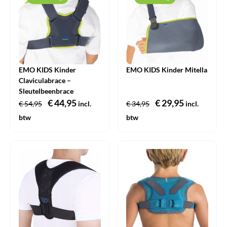
EMO KIDS Kinder
EMO KIDS Kinder Mitella
Claviculabrace –
Sleutelbeenbrace
Oorspronkelijke
€
44,95
Huidige
Oorspronkelijke
€
29,95
Huidige
€
54,95
incl.
€
34,95
incl.
prijs
prijs
prijs
prijs
btw
btw
was:
is:
was:
is:
€ 54,95.
€ 44,95.
€ 34,95.
€ 29,95.