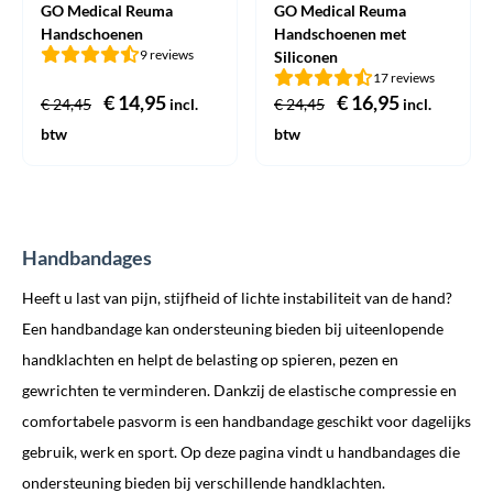
GO Medical Reuma
GO Medical Reuma
Handschoenen
Handschoenen met
9 reviews
Siliconen
17 reviews
Oorspronkelijke
€
14,95
Huidige
Oorspronkelijke
€
16,95
Huidige
€
24,45
incl.
€
24,45
incl.
prijs
prijs
prijs
prijs
btw
btw
was:
is:
was:
is:
€ 24,45.
€ 14,95.
€ 24,45.
€ 16,95.
Handbandages
Heeft u last van pijn, stijfheid of lichte instabiliteit van de hand?
Een handbandage kan ondersteuning bieden bij uiteenlopende
handklachten en helpt de belasting op spieren, pezen en
gewrichten te verminderen. Dankzij de elastische compressie en
comfortabele pasvorm is een handbandage geschikt voor dagelijks
gebruik, werk en sport. Op deze pagina vindt u handbandages die
ondersteuning bieden bij verschillende handklachten.