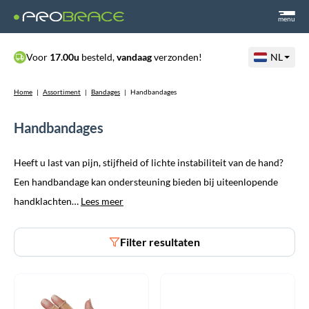
menu
Voor
17.00u
besteld,
vandaag
verzonden!
NL
Home
|
Assortiment
|
Bandages
|
Handbandages
Handbandages
Heeft u last van pijn, stijfheid of lichte instabiliteit van de hand?
Een handbandage kan ondersteuning bieden bij uiteenlopende
handklachten…
Lees meer
Filter resultaten