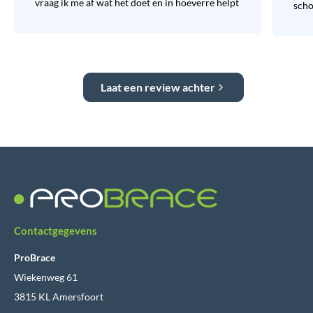
vraag ik me af wat het doet en in hoeverre helpt
sch
Laat een review achter
Contactgegevens
ProBrace
Wiekenweg 61
3815 KL Amersfoort