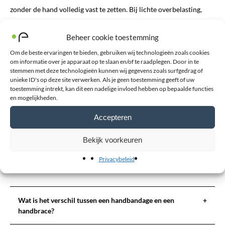
zonder de hand volledig vast te zetten. Bij lichte overbelasting,
beginnende artrose of reumatische klachten kan een handbandage
Beheer cookie toestemming
voldoende stabiliteit bieden terwijl u uw dagelijkse activiteiten
blijft uitvoeren.
Om de beste ervaringen te bieden, gebruiken wij technologieën zoals cookies
om informatie over je apparaat op te slaan en/of te raadplegen. Door in te
stemmen met deze technologieën kunnen wij gegevens zoals surfgedrag of
Bij ernstigere instabiliteit, een breuk of een blessure waarbij de
unieke ID's op deze site verwerken. Als je geen toestemming geeft of uw
toestemming intrekt, kan dit een nadelige invloed hebben op bepaalde functies
hand zoveel mogelijk moet worden geïmmobiliseerd, is een
en mogelijkheden.
handbrace vaak een betere keuze. Twijfelt u welk hulpmiddel het
Accepteren
meest geschikt is? Dan adviseren wij u graag.
Bekijk voorkeuren
Privacybeleid
Veelgestelde vragen over handbandages
Wat is het verschil tussen een handbandage en een
+
handbrace?