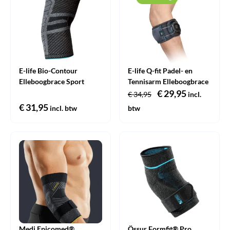
E-life Bio-Contour
E-life Q-fit Padel- en
Elleboogbrace Sport
Tennisarm Elleboogbrace
Oorspronkelijke
€
29,95
Huidige
€
34,95
incl.
€
31,95
prijs
prijs
incl. btw
btw
was:
is:
€ 34,95.
€ 29,95.
Medi Epicomed®
Össur Formfit® Pro