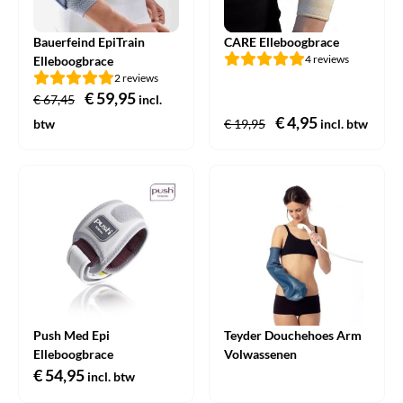
Bauerfeind EpiTrain
CARE Elleboogbrace
4 reviews
Elleboogbrace
2 reviews
Oorspronkelijke
€
59,95
Huidige
€
67,45
incl.
prijs
prijs
Oorspronkelijke
€
4,95
Huidige
btw
€
19,95
incl. btw
was:
is:
prijs
prijs
€ 67,45.
€ 59,95.
was:
is:
€ 19,95.
€ 4,95.
Push Med Epi
Teyder Douchehoes Arm
Elleboogbrace
Volwassenen
€
54,95
incl. btw