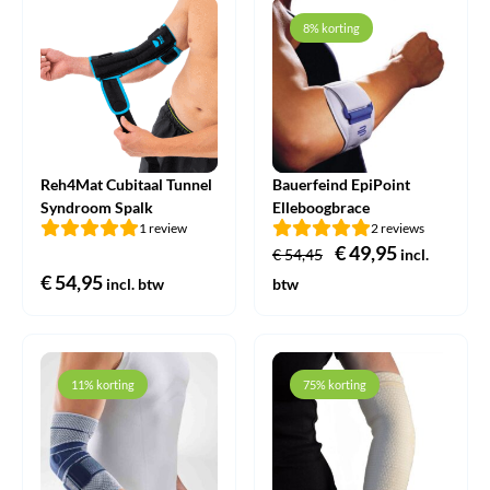
8% korting
Reh4Mat Cubitaal Tunnel
Bauerfeind EpiPoint
Syndroom Spalk
Elleboogbrace
1 review
2 reviews
Oorspronkelijke
€
49,95
Huidige
€
54,45
incl.
€
54,95
prijs
prijs
incl. btw
btw
was:
is:
€ 54,45.
€ 49,95.
11% korting
75% korting