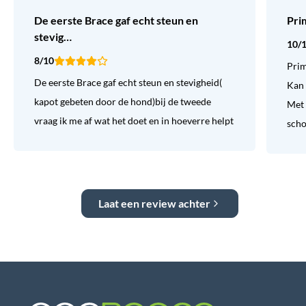
De eerste Brace gaf echt steun en
Pri
stevig…
10/
8/10
Prim
De eerste Brace gaf echt steun en stevigheid(
Kan 
kapot gebeten door de hond)bij de tweede
Met 
vraag ik me af wat het doet en in hoeverre helpt
sch
Laat een review achter