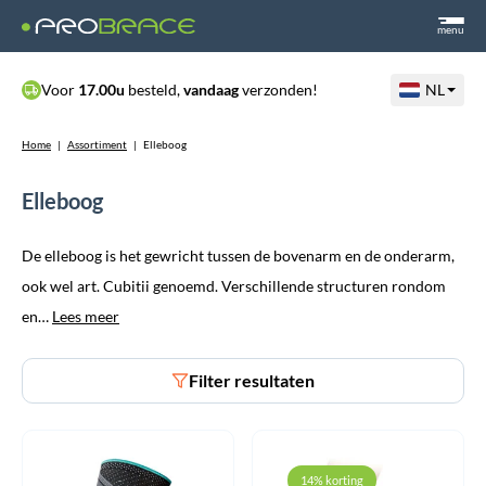
menu
Voor
17.00u
besteld,
vandaag
verzonden!
NL
Home
|
Assortiment
|
Elleboog
Elleboog
De elleboog is het gewricht tussen de bovenarm en de onderarm,
ook wel art. Cubitii genoemd. Verschillende structuren rondom
en…
Lees meer
Filter resultaten
14% korting