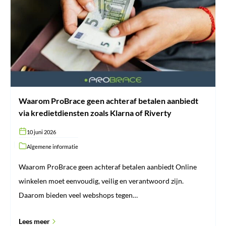
achteraf
betalen
aanbiedt
via
kredietdiensten
zoals
Klarna
of
Riverty
Waarom ProBrace geen achteraf betalen aanbiedt
via kredietdiensten zoals Klarna of Riverty
10 juni 2026
Algemene informatie
Waarom ProBrace geen achteraf betalen aanbiedt Online
winkelen moet eenvoudig, veilig en verantwoord zijn.
Daarom bieden veel webshops tegen…
Lees meer