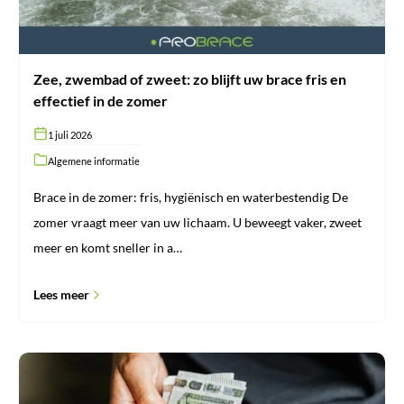
effectief
in
de
zomer
Zee, zwembad of zweet: zo blijft uw brace fris en
effectief in de zomer
1 juli 2026
Algemene informatie
Brace in de zomer: fris, hygiënisch en waterbestendig De
zomer vraagt meer van uw lichaam. U beweegt vaker, zweet
meer en komt sneller in a…
Lees meer
Waarom
ProBrace
geen