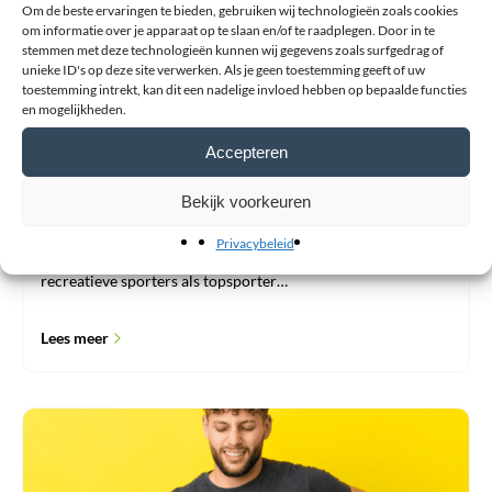
Om de beste ervaringen te bieden, gebruiken wij technologieën zoals cookies
sport?
om informatie over je apparaat op te slaan en/of te raadplegen. Door in te
stemmen met deze technologieën kunnen wij gegevens zoals surfgedrag of
unieke ID's op deze site verwerken. Als je geen toestemming geeft of uw
Waar let u op bij het kiezen van een polsbrace voor
toestemming intrekt, kan dit een nadelige invloed hebben op bepaalde functies
sport?
en mogelijkheden.
22 april 2026
Accepteren
Blessure & aandoeningen
Bekijk voorkeuren
Polsblessures voorkomen en ondersteunen met braces
Privacybeleid
tijdens sport Polsblessures komen vaak voor bij zowel
recreatieve sporters als topsporter…
Lees meer
Waar
let
je
op