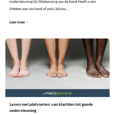
ondersteuning bij littekenzorg aan de hand Heeft u een
litteken aan uw hand of pols, bijvoo…
Lees meer
Leven
met
platvoeten:
van
klachten
tot
goede
ondersteuning
Leven met platvoeten: van klachten tot goede
ondersteuning