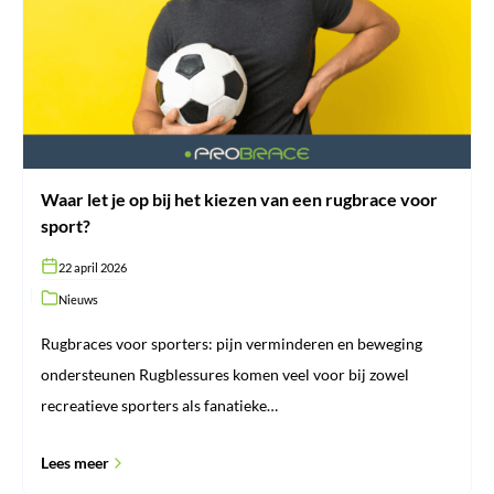
bij
het
kiezen
van
een
rugbrace
voor
sport?
Waar let je op bij het kiezen van een rugbrace voor
sport?
22 april 2026
Nieuws
Rugbraces voor sporters: pijn verminderen en beweging
ondersteunen Rugblessures komen veel voor bij zowel
recreatieve sporters als fanatieke…
Lees meer