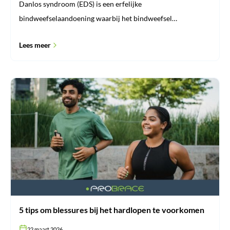
Danlos syndroom (EDS) is een erfelijke
bindweefselaandoening waarbij het bindweefsel…
Lees meer
5
tips
om
blessures
bij
het
hardlopen
te
voorkomen
5 tips om blessures bij het hardlopen te voorkomen
22 maart 2026