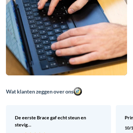
Wat klanten zeggen over ons
De eerste Brace gaf echt steun en
Pri
stevig…
10/