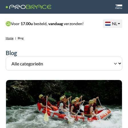
menu
Voor
17.00u
besteld,
vandaag
verzonden!
NL
Home
|
Blog
Blog
Zee,
zwembad
of
zweet:
zo
blijft
uw
brace
fris
en