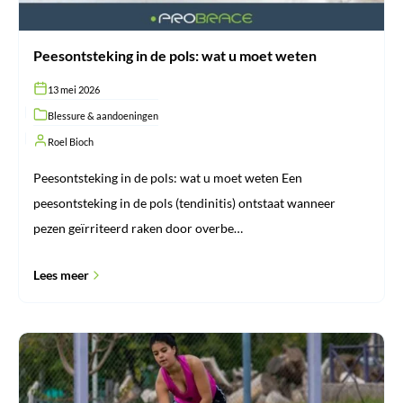
Peesontsteking in de pols: wat u moet weten
13 mei 2026
Blessure & aandoeningen
Roel Bioch
Peesontsteking in de pols: wat u moet weten Een
peesontsteking in de pols (tendinitis) ontstaat wanneer
pezen geïrriteerd raken door overbe…
Lees meer
Hockeyblessures:
de
7
meest