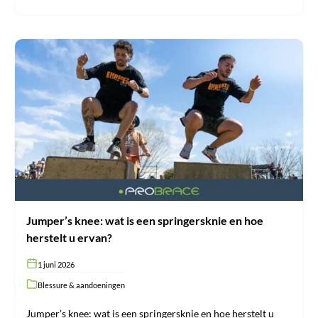
Jumper’s
knee:
wat
is
een
springersknie
en
hoe
herstelt
u
ervan?
Jumper’s knee: wat is een springersknie en hoe
herstelt u ervan?
1 juni 2026
Blessure & aandoeningen
Jumper’s knee: wat is een springersknie en hoe herstelt u