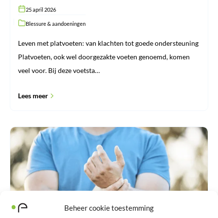
25 april 2026
Blessure & aandoeningen
Leven met platvoeten: van klachten tot goede ondersteuning
Platvoeten, ook wel doorgezakte voeten genoemd, komen
veel voor. Bij deze voetsta…
Lees meer
Waar
let
u
op
bij
het
kiezen
van
een
Beheer cookie toestemming
polsbrace
voor