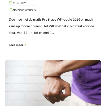
29 mei 2026
Algemene informatie
Doe mee met de gratis ProBrace WK-poule 2026 en maak
kans op mooie prijzen! Het WK voetbal 2026 staat voor de
deur. Van 11 juni tot en met 1…
Lees meer
Peesontsteking
in
de
pols:
wat
u
moet
weten