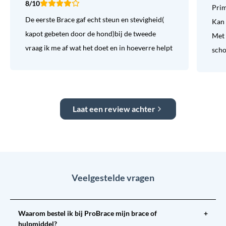
8/10
Prim
De eerste Brace gaf echt steun en stevigheid(
Kan 
kapot gebeten door de hond)bij de tweede
Met 
vraag ik me af wat het doet en in hoeverre helpt
sch
Laat een review achter
Veelgestelde vragen
Waarom bestel ik bij ProBrace mijn brace of
+
hulpmiddel?