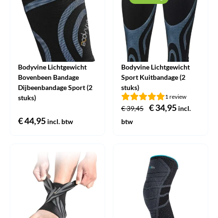
Bodyvine Lichtgewicht
Bodyvine Lichtgewicht
Bovenbeen Bandage
Sport Kuitbandage (2
Dijbeenbandage Sport (2
stuks)
1 review
stuks)
Oorspronkelijke
€
34,95
Huidige
€
39,45
incl.
€
44,95
prijs
prijs
incl. btw
btw
was:
is:
€ 39,45.
€ 34,95.