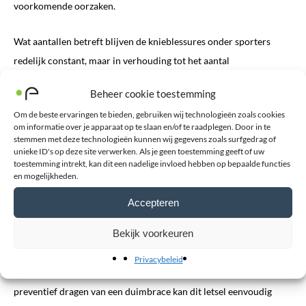
voorkomende oorzaken.
Wat aantallen betreft blijven de knieblessures onder sporters
redelijk constant, maar in verhouding tot het aantal
wintersportblessures ziet men dat de knieblessures steeds meer
Beheer cookie toestemming
toenemen. Een elastische kniebrace voor tijdens het skiën kan
Om de beste ervaringen te bieden, gebruiken wij technologieën zoals cookies
ervoor zorgen dat uw knie minder snel pijnlijk en vermoeid zal
om informatie over je apparaat op te slaan en/of te raadplegen. Door in te
raken. Een rigide kniebrace kan echter ook voor een groot deel
stemmen met deze technologieën kunnen wij gegevens zoals surfgedrag of
unieke ID's op deze site verwerken. Als je geen toestemming geeft of uw
bijdrage aan de preventie van een nieuwe blessure. Voor meer
toestemming intrekt, kan dit een nadelige invloed hebben op bepaalde functies
informatie hebben wij ook deze
informatieve blog geschreven
.
en mogelijkheden.
Accepteren
Duimbrace
Bekijk voorkeuren
De ‘
skiduim
‘ is een peesruptuur aan de duim die klassiek ontstaat
doordat je de skistokken om je pols en duim vast hebt. Bij een val
Privacybeleid
kan je duim dan overstrekken, met een skiduim tot gevolg. Het
preventief dragen van een duimbrace kan dit letsel eenvoudig