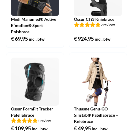
Medi Manumed® Active
Össur CTi3 Kniebrace
2 reviews
E⁺motion® Sport
Polsbrace
€
69,95
€
924,95
incl. btw
incl. btw
Össur FormFit Tracker
Thuasne Genu-GO
Patellabrace
Silistab® Patellabrace –
1 review
Kniebrace
€
109,95
€
49,95
incl. btw
incl. btw