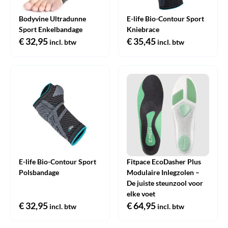
Bodyvine Ultradunne
E-life Bio-Contour Sport
Sport Enkelbandage
Kniebrace
€
32,95
€
35,45
incl. btw
incl. btw
E-life Bio-Contour Sport
Fitpace EcoDasher Plus
Polsbandage
Modulaire Inlegzolen –
De juiste steunzool voor
elke voet
€
32,95
€
64,95
incl. btw
incl. btw