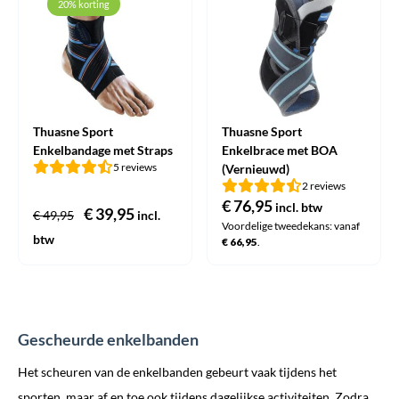
20% korting
Thuasne Sport
Thuasne Sport
Enkelbandage met Straps
Enkelbrace met BOA
5 reviews
(Vernieuwd)
2 reviews
€
76,95
incl. btw
Oorspronkelijke
€
39,95
Huidige
€
49,95
incl.
Voordelige tweedekans: vanaf
prijs
prijs
btw
€
66,95
.
was:
is:
€ 49,95.
€ 39,95.
Gescheurde enkelbanden
Het scheuren van de enkelbanden gebeurt vaak tijdens het
sporten, maar af en toe ook tijdens dagelijkse activiteiten. Zodra