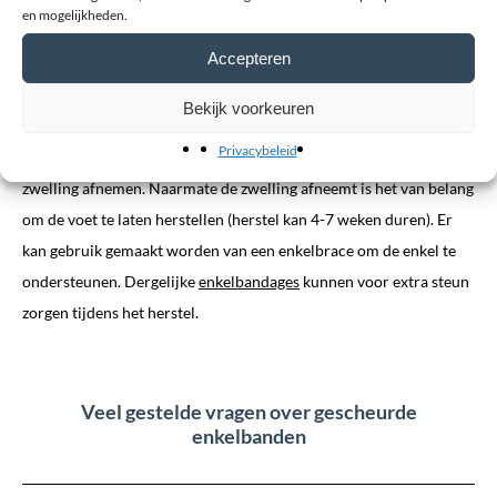
blessure. Vervolgens is het van belang dat de voet herstelt. In het
en mogelijkheden.
begin is het belang dat de pijn en de zwelling afneemt, om intra-
Accepteren
articulaire spanning zoveel mogelijk vermeden wordt. Dit kan
gedaan worden door de voet omhoog te houden en de enkel rust
Bekijk voorkeuren
te geven. In het begin zal u vooral veel
Privacybeleid
met
elleboogkrukken
moeten lopen. Na een paar dagen zal de
zwelling afnemen. Naarmate de zwelling afneemt is het van belang
om de voet te laten herstellen (herstel kan 4-7 weken duren). Er
kan gebruik gemaakt worden van een enkelbrace om de enkel te
ondersteunen. Dergelijke
enkelbandages
kunnen voor extra steun
zorgen tijdens het herstel.
Veel gestelde vragen over gescheurde
enkelbanden