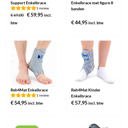
Support Enkelbrace
Enkelbrace met figure 8
1 review
banden
Oorspronkelijke
€
59,95
Huidige
€
69,00
incl.
prijs
prijs
€
44,95
btw
incl. btw
was:
is:
€ 69,00.
€ 59,95.
Reh4Mat Enkelbrace
Reh4Mat Kinder
1 review
Enkelbrace
€
54,95
€
57,95
incl. btw
incl. btw