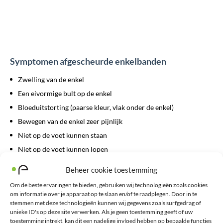
Symptomen afgescheurde enkelbanden
Zwelling van de enkel
Een eivormige bult op de enkel
Bloeduitstorting (paarse kleur, vlak onder de enkel)
Bewegen van de enkel zeer pijnlijk
Niet op de voet kunnen staan
Niet op de voet kunnen lopen
Beheer cookie toestemming
Behandeling gescheurde enkelbanden
Om de beste ervaringen te bieden, gebruiken wij technologieën zoals cookies
om informatie over je apparaat op te slaan en/of te raadplegen. Door in te
Zorg ervoor dat de enkel gekoeld wordt met ijs. Let op! Dit heeft
stemmen met deze technologieën kunnen wij gegevens zoals surfgedrag of
alleen zin binnen het eerste half uur na het ontstaan van de
unieke ID's op deze site verwerken. Als je geen toestemming geeft of uw
toestemming intrekt, kan dit een nadelige invloed hebben op bepaalde functies