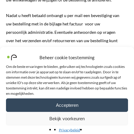
Nadat u heeft betaald ontvangt u per mail een bevestiging van
uw bestelling met in de bijlage het factuur voor uw
persoonlijk administratie. Eventuele antwoorden op vragen
over het verzenden en/of retourneren van uw bestelling kunt
u
hier vinden.
Beheer cookie toestemming
Om de beste ervaringen te bieden, gebruiken wij technologieën zoals cookies
om informatie over je apparaat op te slaan en/of te raadplegen. Door in te
stemmen met deze technologieën kunnen wij gegevens zoals surfgedrag of
unieke ID's op deze site verwerken. Als je geen toestemming geeft of uw
toestemming intrekt, kan dit een nadelige invloed hebben op bepaalde functies
en mogelijkheden.
Accepteren
Bekijk voorkeuren
Privacybeleid