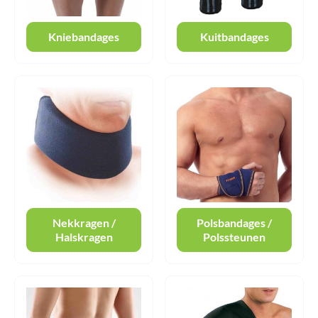
Kniebandages
Kuitbandages
Nekkragen /
Polsbandages /
Halskragen
Polssteunen