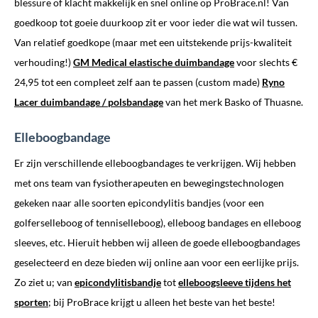
blessure of klacht makkelijk en snel online op ProBrace.nl! Van
goedkoop tot goeie duurkoop zit er voor ieder die wat wil tussen.
Van relatief goedkope (maar met een uitstekende prijs-kwaliteit
verhouding!)
GM Medical
elastische duimbandage
voor slechts €
24,95 tot een compleet zelf aan te passen (custom made)
Ryno
Lacer duimbandage / polsbandage
van het merk Basko of Thuasne.
Elleboogbandage
Er zijn verschillende elleboogbandages te verkrijgen. Wij hebben
met ons team van fysiotherapeuten en bewegingstechnologen
gekeken naar alle soorten epicondylitis bandjes (voor een
golferselleboog of tenniselleboog), elleboog bandages en elleboog
sleeves, etc. Hieruit hebben wij alleen de goede elleboogbandages
geselecteerd en deze bieden wij online aan voor een eerlijke prijs.
Zo ziet u; van
epicondylitisbandje
tot
elleboogsleeve tijdens het
sporten
; bij ProBrace krijgt u alleen het beste van het beste!