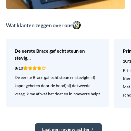
Wat klanten zeggen over ons
De eerste Brace gaf echt steun en
Pri
stevig…
10/
8/10
Prim
De eerste Brace gaf echt steun en stevigheid(
Kan 
kapot gebeten door de hond)bij de tweede
Met 
vraag ik me af wat het doet en in hoeverre helpt
sch
Laat een review achter