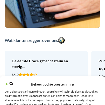
Wat klanten zeggen over ons
De eerste Brace gaf echt steun en
Pri
stevig…
10/
8/10
Prim
De eerste Brace gaf echt steun en stevigheid(
Kan 
Beheer cookie toestemming
kapot gebeten door de hond)bij de tweede
Met 
Om de beste ervaringen te bieden, gebruiken wij technologieën zoals cookies
vraag ik me af wat het doet en in hoeverre helpt
om informatie over je apparaat op te slaan en/of te raadplegen. Door in te
sch
stemmen met deze technologieën kunnen wij gegevens zoals surfgedrag of
unieke ID's op deze site verwerken. Als je geen toestemming geeft of uw