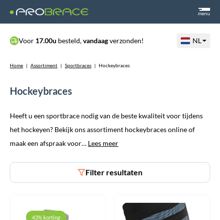
menu
Voor
17.00u
besteld,
vandaag
verzonden!
NL
Home
|
Assortiment
|
Sportbraces
|
Hockeybraces
Hockeybraces
Heeft u een sportbrace nodig van de beste kwaliteit voor tijdens
het hockeyen? Bekijk ons assortiment hockeybraces online of
maak een afspraak voor…
Lees meer
Filter resultaten
43% korting