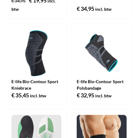
Oorspronkelijke
€
19,95
Huidige
€
34,95
incl.
prijs
prijs
€
34,95
btw
incl. btw
was:
is:
€ 34,95.
€ 19,95.
E-life Bio-Contour Sport
E-life Bio-Contour Sport
Kniebrace
Polsbandage
€
35,45
€
32,95
incl. btw
incl. btw