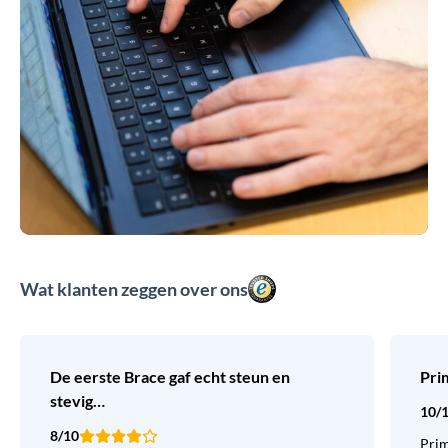
Wat klanten zeggen over ons
De eerste Brace gaf echt steun en
Pri
stevig…
10/
8/10
Prim