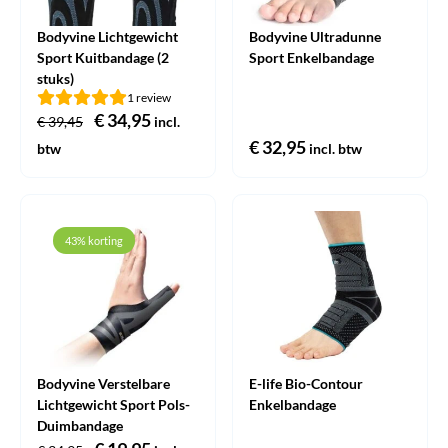
Bodyvine Lichtgewicht
Bodyvine Ultradunne
Sport Kuitbandage (2
Sport Enkelbandage
stuks)
1 review
Oorspronkelijke
€
34,95
Huidige
€
39,45
incl.
prijs
prijs
€
32,95
btw
incl. btw
was:
is:
€ 39,45.
€ 34,95.
43% korting
Bodyvine Verstelbare
E-life Bio-Contour
Lichtgewicht Sport Pols-
Enkelbandage
Duimbandage