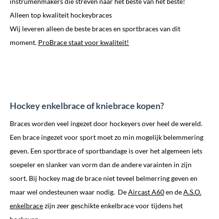
instrumenmakers die streven naar het beste van het beste!
Alleen top kwaliteit hockeybraces
Wij leveren alleen de beste braces en sportbraces van dit
moment.
ProBrace staat voor kwaliteit!
Hockey enkelbrace of kniebrace kopen?
Braces worden veel ingezet door hockeyers over heel de wereld.
Een brace ingezet voor sport moet zo min mogelijk belemmering
geven. Een sportbrace of sportbandage is over het algemeen iets
soepeler en slanker van vorm dan de andere varainten in zijn
soort. Bij hockey mag de brace niet teveel belmerring geven en
maar wel ondesteunen waar nodig. De
Aircast A60
en de
A.S.O.
enkelbrace
zijn zeer geschikte enkelbrace voor tijdens het