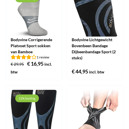
Bodyvine Corrigerende
Bodyvine Lichtgewicht
Platvoet Sport sokken
Bovenbeen Bandage
van Bamboe
Dijbeenbandage Sport (2
1 review
stuks)
Oorspronkelijke
€
16,95
Huidige
€
29,95
incl.
prijs
prijs
€
44,95
btw
incl. btw
was:
is:
€ 29,95.
€ 16,95.
11% korting