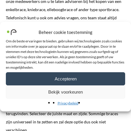
onze medewerkers om u te laten adviseren bij het kopen van een
enkelbrace, kniebrace, elleboogbrace of ander type sportbrace.
Telefonisch kunt u ook om advies vragen, ons team staat altijd
voor u klaar. Wilt u de brace graag passen en even vasthouden.
Beheer cookie toestemming
Maak dan telefonisch een afspraak op een van onze
Om de beste ervaringen te bieden, gebruiken wij technologieën zoals cookies
aanmeetpunten
.
om informatie over je apparaat op te slaan en/of te raadplegen. Door in te
stemmen met deze technologieën kunnen wij gegevens zoals surfgedrag of
unieke ID's op deze site verwerken. Als je geen toestemming geeft of uw
ProBrace biedt alleen hockeybraces aan waar wij als specialisten
toestemming intrekt, kan dit een nadelige invloed hebben op bepaalde functies
honderd procent achter staan. Wilt u graag een ander type brace
en mogelijkheden.
die niet op onze site staat, neem dan gerust
contact
met ons
Accepteren
op. wij zijn specialisten in ons vak! opgeleid om sportbraces,
bandages en andere medische voorzieningen aan te meten.
Bekijk voorkeuren
Privacybeleid
Bij iedere brace op onze website kunt u een maattabel
terugvinden. Selecteer de juiste maat en zijde. Sommige braces
zijn universeel in te zetten en zal deze optie dus ook niet
verschijnen.