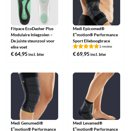
Fitpace EcoDasher Plus
Medi Epicomed®
Modulaire Inlegzolen –
E⁺motion® Performance
De juiste steunzool voor
Sport Elleboogbrace
1 review
elke voet
€
64,95
€
69,95
incl. btw
incl. btw
Medi Genumedi®
Medi Levamed®
E⁺motion® Performance
E⁺motion® Performance