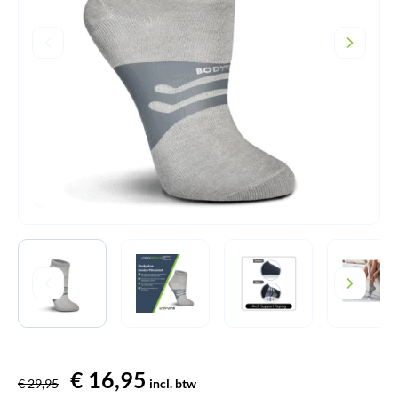
Oorspronkelijke
€
16,95
Huidige
€
29,95
incl. btw