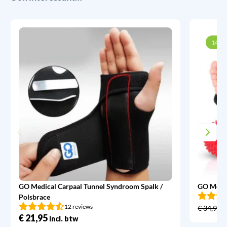
14% k
GO Medical Carpaal Tunnel Syndroom Spalk /
GO Medic
Polsbrace
12 reviews
€
34,95
€
21,95
incl. btw