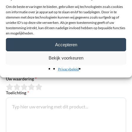
Platvoet Sport sokken van Bamboe
Om de beste ervaringen te bieden, gebruiken wij technologieën zoals cookies
Heleen
(geverifieerde eigenaar)
–
10 juni 2025
om informatie over je apparaat op te slaan en/of te raadplegen. Door in te
stemmen met deze technologieën kunnen wij gegevens zoals surfgedrag of
Goed hulpmiddel, jammer dat de sokken er alleen in grijs zijn
unieke ID's op deze site verwerken. Als je geen toestemming geeft of uw
toestemming intrekt, kan dit een nadelige invloed hebben op bepaalde functies
en mogelijkheden.
Accepteren
Wilt u uw eigen review toevoegen?
Het e-mailadres wordt niet gepubliceerd. Verplichte velden zijn
Bekijk voorkeuren
gemarkeerd met *
Privacybeleid
Uw waardering
*
Toelichting
*