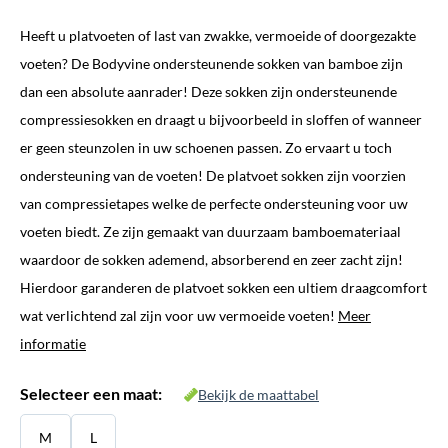
prijs
prijs
Heeft u platvoeten of last van zwakke, vermoeide of doorgezakte
was:
is:
voeten? De Bodyvine ondersteunende sokken van bamboe zijn
€ 29,95.
€ 16,95.
dan een absolute aanrader! Deze sokken zijn ondersteunende
compressiesokken en draagt u bijvoorbeeld in sloffen of wanneer
er geen steunzolen in uw schoenen passen. Zo ervaart u toch
ondersteuning van de voeten! De platvoet sokken zijn voorzien
van compressietapes welke de perfecte ondersteuning voor uw
voeten biedt. Ze zijn gemaakt van duurzaam bamboemateriaal
waardoor de sokken ademend, absorberend en zeer zacht zijn!
Hierdoor garanderen de platvoet sokken een ultiem draagcomfort
wat verlichtend zal zijn voor uw vermoeide voeten!
Meer
informatie
Selecteer een maat:
Bekijk de maattabel
M
L