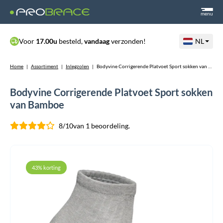
menu
Voor
17.00u
besteld,
vandaag
verzonden!
NL
Home
|
Assortiment
|
Inlegzolen
|
Bodyvine Corrigerende Platvoet Sport sokken van Bamboe
Bodyvine Corrigerende Platvoet Sport sokken
van Bamboe
8/10
van 1 beoordeling.
43% korting