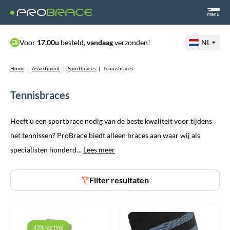
menu
Voor
17.00u
besteld,
vandaag
verzonden!
NL
Home
|
Assortiment
|
Sportbraces
|
Tennisbraces
Tennisbraces
Heeft u een sportbrace nodig van de beste kwaliteit voor tijdens
het tennissen? ProBrace biedt alleen braces aan waar wij als
specialisten honderd…
Lees meer
Filter resultaten
43% korting