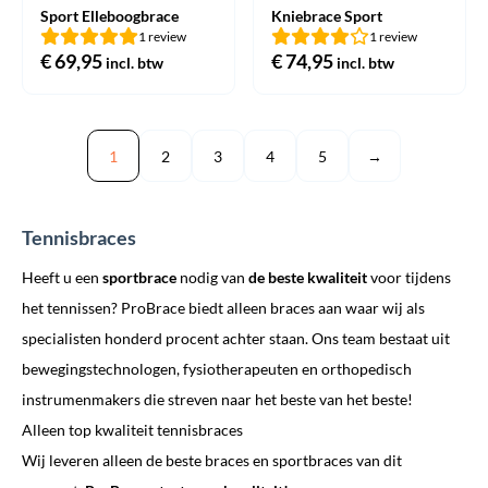
Sport Elleboogbrace
Kniebrace Sport
1 review
1 review
€
69,95
€
74,95
incl. btw
incl. btw
1
2
3
4
5
→
Tennisbraces
Heeft u een
sportbrace
nodig van
de beste kwaliteit
voor tijdens
het tennissen? ProBrace biedt alleen braces aan waar wij als
specialisten honderd procent achter staan. Ons team bestaat uit
bewegingstechnologen, fysiotherapeuten en orthopedisch
instrumenmakers die streven naar het beste van het beste!
Alleen top kwaliteit tennisbraces
Wij leveren alleen de beste braces en sportbraces van dit