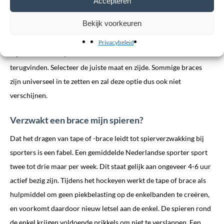
Accepteren
op. wij zijn specialisten in ons vak! opgeleid om sportbraces,
Bekijk voorkeuren
bandages en andere medische voorzieningen aan te meten.
Privacybeleid
Bij iedere brace op onze website kunt u een maattabel
terugvinden. Selecteer de juiste maat en zijde. Sommige braces
zijn universeel in te zetten en zal deze optie dus ook niet
verschijnen.
Verzwakt een brace mijn spieren?
Dat het dragen van tape of -brace leidt tot spierverzwakking bij
sporters is een fabel. Een gemiddelde Nederlandse sporter sport
twee tot drie maar per week. Dit staat gelijk aan ongeveer 4-6 uur
actief bezig zijn. Tijdens het hockeyen werkt de tape of brace als
hulpmiddel om geen piekbelasting op de enkelbanden te creëren,
en voorkomt daardoor nieuw letsel aan de enkel. De spieren rond
de enkel krijgen voldoende prikkels om niet te verslappen. Een