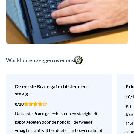
Wat klanten zeggen over ons
De eerste Brace gaf echt steun en
Pri
stevig…
10/
8/10
Prim
De eerste Brace gaf echt steun en stevigheid(
Kan 
kapot gebeten door de hond)bij de tweede
Met 
vraag ik me af wat het doet en in hoeverre helpt
sch