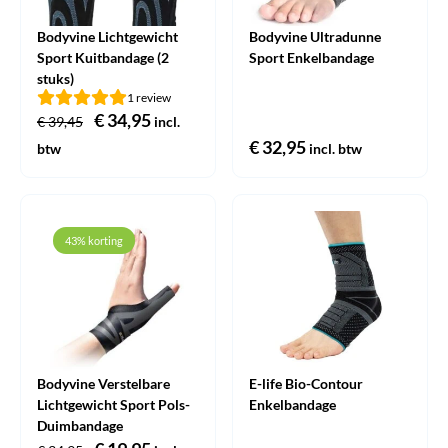
Bodyvine Lichtgewicht
Bodyvine Ultradunne
Sport Kuitbandage (2
Sport Enkelbandage
stuks)
1 review
Oorspronkelijke
€
34,95
Huidige
€
39,45
incl.
prijs
prijs
€
32,95
btw
incl. btw
was:
is:
€ 39,45.
€ 34,95.
43% korting
Bodyvine Verstelbare
E-life Bio-Contour
Lichtgewicht Sport Pols-
Enkelbandage
Duimbandage