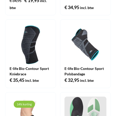
Oorspronkelijke
€
19,95
Huidige
€
34,95
incl.
prijs
prijs
€
34,95
btw
incl. btw
was:
is:
€ 34,95.
€ 19,95.
E-life Bio-Contour Sport
E-life Bio-Contour Sport
Kniebrace
Polsbandage
€
35,45
€
32,95
incl. btw
incl. btw
14% korting