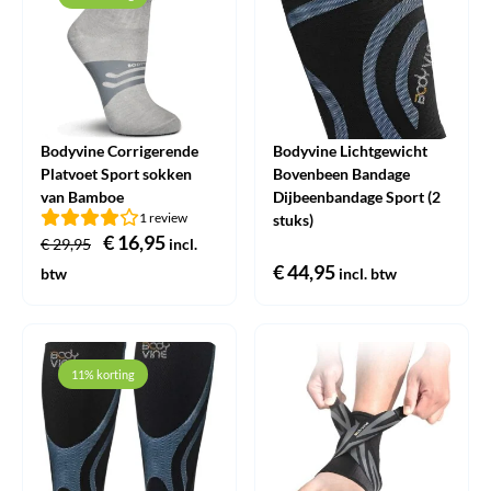
Bodyvine Corrigerende
Bodyvine Lichtgewicht
Platvoet Sport sokken
Bovenbeen Bandage
van Bamboe
Dijbeenbandage Sport (2
1 review
stuks)
Oorspronkelijke
€
16,95
Huidige
€
29,95
incl.
prijs
prijs
€
44,95
btw
incl. btw
was:
is:
€ 29,95.
€ 16,95.
11% korting