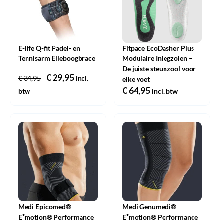
E-life Q-fit Padel- en
Fitpace EcoDasher Plus
Tennisarm Elleboogbrace
Modulaire Inlegzolen –
De juiste steunzool voor
Oorspronkelijke
€
29,95
Huidige
€
34,95
incl.
elke voet
prijs
prijs
€
64,95
btw
incl. btw
was:
is:
€ 34,95.
€ 29,95.
Medi Epicomed®
Medi Genumedi®
E⁺motion® Performance
E⁺motion® Performance