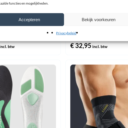
aalde functies en mogelijkheden.
Accepteren
Bekijk voorkeuren
-Contour Sport Kniebrace
E-life Bio-Contour Sport Po
Privacybeleid
€
32,95
incl. btw
incl. btw