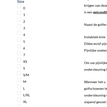
Size
krijgen van dez
0
is een
epicondi
1
2
Naast de golfer
3
4
Instabiele knie
5
Dikke en/of pijn
6
Pijnlijke voeten
7
XS
Om uw pijnlijk
S
ondersteuning k
S/M
M
Wanneer het u j
L
golfschoenen t
L/XL
ondersteuning 
XL
slapend gevoel 