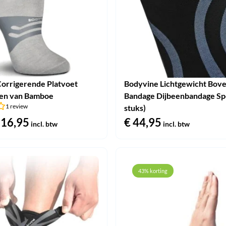
orrigerende Platvoet
Bodyvine Lichtgewicht Bov
ken van Bamboe
Bandage Dijbeenbandage Spo
1 review
stuks)
orspronkelijke
16,95
Huidige
€
44,95
incl. btw
incl. btw
rijs
prijs
as:
is:
 29,95.
€ 16,95.
43% korting