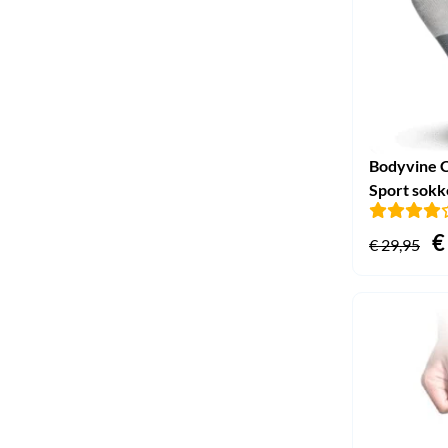
Bodyvine C
Sport sok
O
€
€
29,95
p
w
€