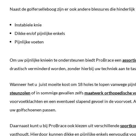
Naast de golferselleboog zijn er ook andere blessures die hinderlijk
Instabiele knie
Dikke en/of pijnlijke enkels
Pijnlijke voeten
Om uw pijnlijke knieën te ondersteunen biedt ProBrace een
assort
drastisch verminderd worden, zonder hierbij uw techniek aan te tas
Wanneer het u juist moeite kost om 18 holes te lopen vanwege pijn
steunzolen
of in sommige gevallen zelfs
maatwerk orthopedische v
voorvoetklachten en een eventueel slapend gevoel in de voorvoet. 
uw golfschoenen passen.
Daarnaast kunt u bij ProBrace ook kiezen uit verschillende
sportko
vasthoudt. Hierdoor kunnen dikke en pijnlijke enkels eenvoudig v