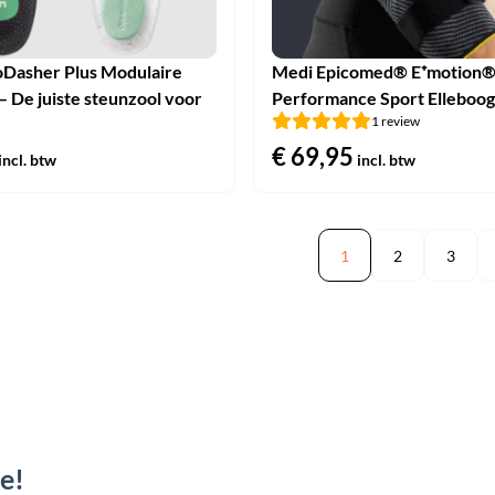
oDasher Plus Modulaire
Medi Epicomed® E⁺motion
– De juiste steunzool voor
Performance Sport Elleboo
1 review
€
69,95
incl. btw
incl. btw
1
2
3
e!