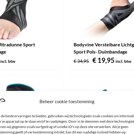
ltradunne Sport
Bodyvine Verstelbare Licht
age
Sport Pols- Duimbandage
Oorspronkeli
€
19,95
Huidi
€
34,95
incl. btw
incl. btw
prijs
prijs
was:
is:
€ 34,95.
€ 19,9
Beheer cookie toestemming
de beste ervaringen te bieden, gebruiken wij technologieën zoals cookies om informat
r je apparaat op te slaan en/of te raadplegen. Door in te stemmen met deze technologie
nen wij gegevens zoals surfgedrag of unieke ID's op deze site verwerken. Als je geen
stemming geeft of uw toestemming intrekt, kan dit een nadelige invloed hebben op