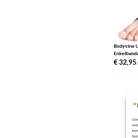
Bodyvine U
Enkelband
€
32,95
Om 
ove
kun
toe