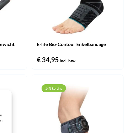
gewicht
E-life Bio-Contour Enkelbandage
jke
ge
€
34,95
incl. btw
5.
14% korting
ie
ën