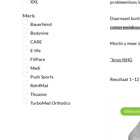
XXL
probleemloos i
Merk
Daarnaast kunt 
Bauerfeind
compressiekou
Bodyvine
CARE
Mocht u meer in
E-life
FitPace
*bron NHG
Medi
Push Sports
Resultaat 1–12
Reh4Mat
Thuasne
TurboMed Orthotics
43% korti