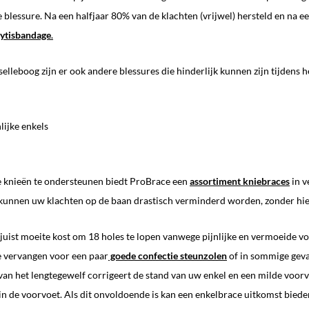
e blessure. Na een halfjaar 80% van de klachten (vrijwel) hersteld en n
lytisbandage
.
selleboog zijn er ook andere blessures die hinderlijk kunnen zijn tijdens 
lijke enkels
e knieën te ondersteunen biedt ProBrace een
assortiment kniebraces
in v
unnen uw klachten op de baan drastisch verminderd worden, zonder hierb
uist moeite kost om 18 holes te lopen vanwege pijnlijke en vermoeide v
e vervangen voor een paar
goede confectie steunzolen
of in sommige geva
van het lengtegewelf corrigeert de stand van uw enkel en een milde voo
in de voorvoet. Als dit onvoldoende is kan een enkelbrace uitkomst bied