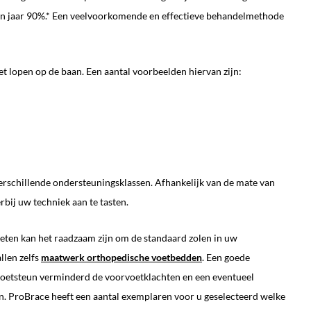
a een jaar 90%.* Een veelvoorkomende en effectieve behandelmethode
het lopen op de baan. Een aantal voorbeelden hiervan zijn:
erschillende ondersteuningsklassen. Afhankelijk van de mate van
ij uw techniek aan te tasten.
oeten kan het raadzaam zijn om de standaard zolen in uw
llen zelfs
maatwerk orthopedische voetbedden
. Een goede
rvoetsteun verminderd de voorvoetklachten en een eventueel
en. ProBrace heeft een aantal exemplaren voor u geselecteerd welke