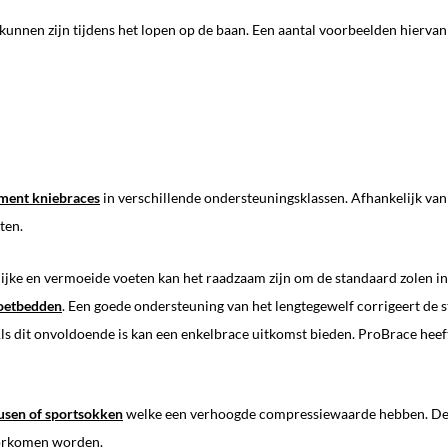
 kunnen zijn tijdens het lopen op de baan. Een aantal voorbeelden hiervan 
iment kniebraces
in verschillende ondersteuningsklassen. Afhankelijk va
ten.
lijke en vermoeide voeten kan het raadzaam zijn om de standaard zolen i
oetbedden
. Een goede ondersteuning van het lengtegewelf corrigeert de
Als dit onvoldoende is kan een enkelbrace uitkomst bieden. ProBrace hee
usen of sportsokken
welke een verhoogde compressiewaarde hebben. De
oorkomen worden.