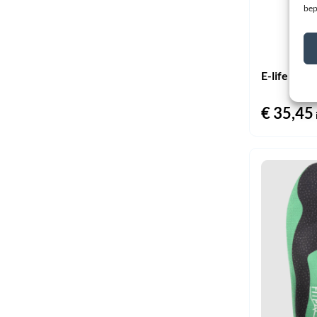
bep
E-life Bio
€
35,45