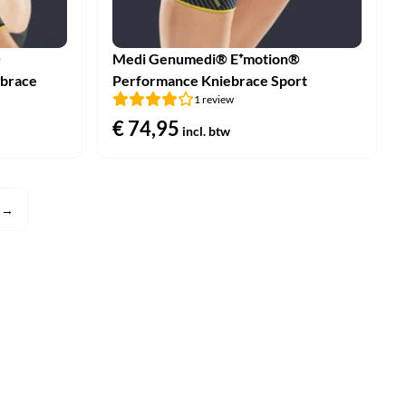
®
Medi Genumedi® E⁺motion®
gbrace
Performance Kniebrace Sport
1 review
€
74,95
incl. btw
→