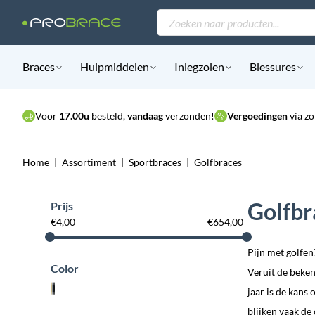
Producten
zoeken
Braces
Hulpmiddelen
Inlegzolen
Blessures
Voor
17.00u
besteld,
vandaag
verzonden!
Vergoedingen
via zo
Home
|
Assortiment
|
Sportbraces
|
Golfbraces
Golfbr
Prijs
€
4,00
€
654,00
Pijn met golfen
Color
Veruit de beken
jaar is de kans
blijken vaak de