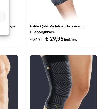
lsbandage
E-life Q-fit Padel- en Tennisarm
Elleboogbrace
Oorspronkelijke
€
29,95
Huidige
€
34,95
incl. btw
prijs
prijs
was:
is:
€ 34,95.
€ 29,95.