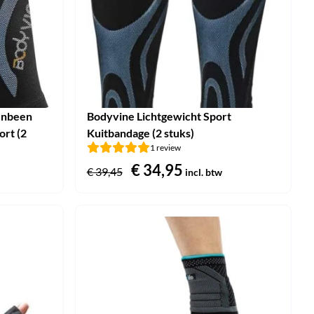
enbeen
Bodyvine Lichtgewicht Sport
rt (2
Kuitbandage (2 stuks)
1 review
Oorspronkelijke
€
34,95
Huidige
€
39,45
incl. btw
prijs
prijs
was:
is:
€ 39,45.
€ 34,95.