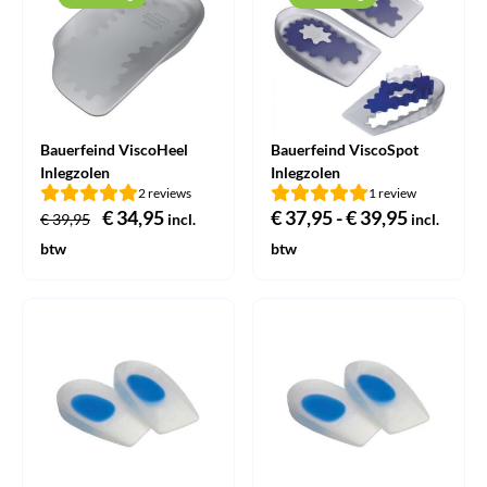
Bauerfeind ViscoHeel
Bauerfeind ViscoSpot
Inlegzolen
Inlegzolen
2 reviews
1 review
Oorspronkelijke
€
34,95
Huidige
€
37,95
-
€
39,95
Prijsklas
€
39,95
incl.
incl.
prijs
prijs
€ 37,95
btw
btw
was:
is:
tot
€ 39,95.
€ 34,95.
€ 39,95