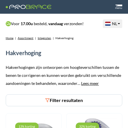
menu
Voor
17.00u
besteld,
vandaag
verzonden!
NL
Home
|
Assortiment
|
Inlegzolen
|
Hakverhoging
Hakverhoging
Hakverhogingen zijn ontworpen om hoogteverschillen tussen de
benen te corrigeren en kunnen worden gebruikt om verschillende
aandoeningen te behandelen, waaronder…
Lees meer
Filter resultaten
13% korting
32% korting