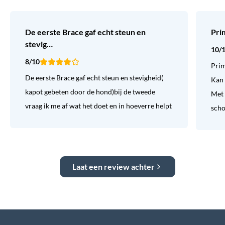
De eerste Brace gaf echt steun en
Pri
stevig…
10/
8/10
Prim
De eerste Brace gaf echt steun en stevigheid(
Kan 
kapot gebeten door de hond)bij de tweede
Met 
vraag ik me af wat het doet en in hoeverre helpt
sch
Laat een review achter