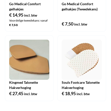
Go Medical Comfort
Go Medical Comfort
gelhakjes
gelhakjes (Tweedekans)
€
14,95
incl. btw
Voordelige tweedekans: vanaf
€
7,50
incl. btw
€
7,50
.
Kingmed Talonette
Souls Footcare Talonette
Hakverhoging
Hakverhoging
€
27,45
€
18,95
incl. btw
incl. btw