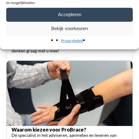
en mogelijkheden.
Accepteren
Bekijk voorkeuren
Klantenservice
Privacybeleid
Heeft u een vraag? Kunnen wij u ergens mee helpen? Wij
denken graag met u mee!
Waarom kiezen voor ProBrace?
Dé specialist in het adviseren, aanmeten en leveren van