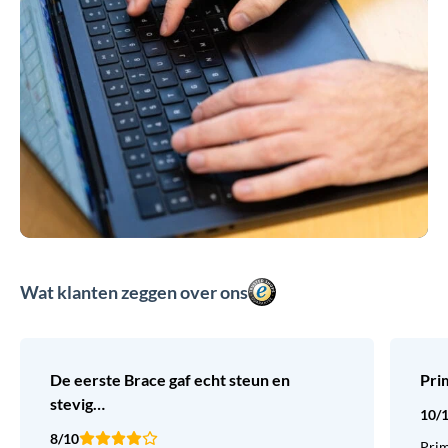
Wat klanten zeggen over ons
De eerste Brace gaf echt steun en
Pri
stevig…
10/
8/10
Prim