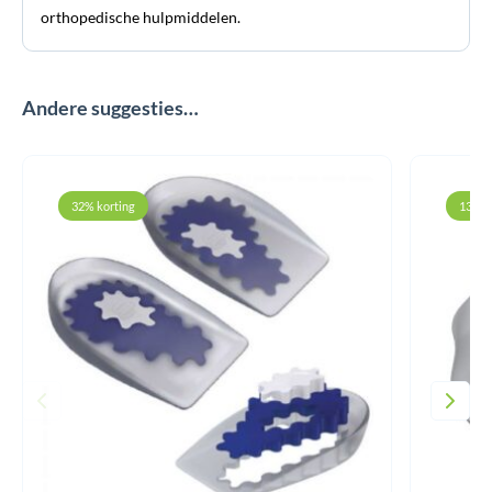
orthopedische hulpmiddelen.
Andere suggesties…
32% korting
13% k