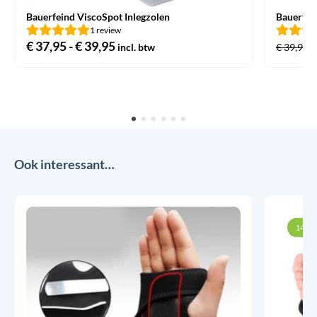
Bauerfeind ViscoSpot Inlegzolen
Bauerfei
1 review
€
37,95
-
€
39,95
Prijsklasse:
incl. btw
€
39,95
€ 37,95
tot
€ 39,95
Ook interessant…
14% k