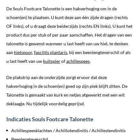
De Souls Footcare Talonette is een hakverhoging om in de
schoen(en) te plaatsen. U kunt deze aan één zijde dragen (rechts
OF links), of u draagt deze beiderzijds (rechts EN links). U kunt het
product dus per stuk of per paar aanschaffen. Het dragen van een
talonette is gewenst wanneer u last heeft van uw hiel, te denken
aan
hielspoor
,
fasciitis plantaris
, bij een beenlengteverschil of als
u last heeft van uw
kuitspier
of
achillespees
.
De plakstrip aan de onderzijde zorgt ervoor dat deze
hakverhoging in de schoen(en) goed op zijn plek blijft zitten. De
Talonette is gemaakt van kurk en netjes afgewerkt met een wit
deklaagje. Nu tijdelijk voordelig geprijsd.
Indicaties Souls Footcare Talonette
Achillespeesklachten / Achillotendinitis / Achillestendinitis
Beenlengteverschil