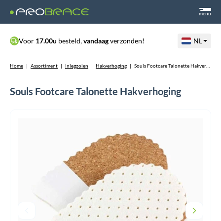
menu
Voor
17.00u
besteld,
vandaag
verzonden!
NL
Home
|
Assortiment
|
Inlegzolen
|
Hakverhoging
|
Souls Footcare Talonette Hakverhoging
Souls Footcare Talonette Hakverhoging