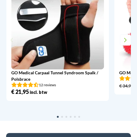
GO Medical Carpaal Tunnel Syndroom Spalk /
GO Medic
Polsbrace
12 reviews
€
34,95
€
21,95
incl. btw