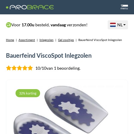
menu
Voor
17.00u
besteld,
vandaag
verzonden!
NL
Home
|
Assortiment
|
Inlegzolen
|
Gel zooltjes
|
Bauerfeind ViscoSpot Inlegzolen
Bauerfeind ViscoSpot Inlegzolen
10/10
van 1 beoordeling.
32% korting