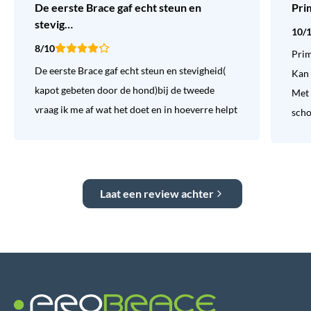
De eerste Brace gaf echt steun en
Pri
stevig…
10/
8/10
Prim
De eerste Brace gaf echt steun en stevigheid(
Kan 
kapot gebeten door de hond)bij de tweede
Met 
vraag ik me af wat het doet en in hoeverre helpt
sch
Laat een review achter