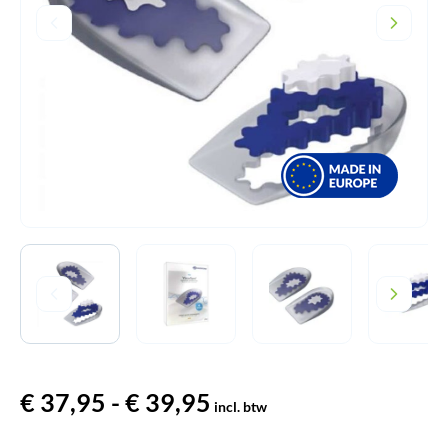
€
37,95
-
€
39,95
Prijsklasse:
incl. btw
€ 37,95