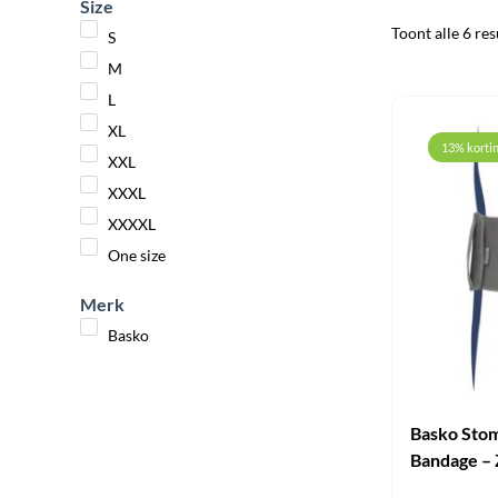
Size
Toont alle 6 res
S
M
L
XL
13% korti
XXL
XXXL
XXXXL
One size
Merk
Basko
Basko Sto
Bandage –