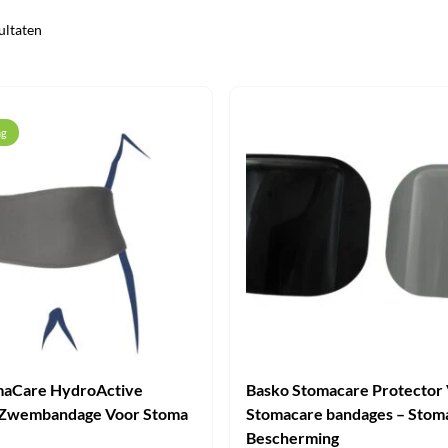
ultaten
ng
maCare HydroActive
Basko Stomacare Protector
 Zwembandage Voor Stoma
Stomacare bandages – Stom
Bescherming