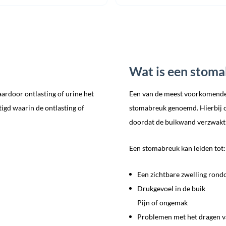
prijs
prijs
was:
is:
€ 99,95.
€ 84,9
Wat is een stom
ardoor ontlasting of urine het
Een van de meest voorkomende 
igd waarin de ontlasting of
stomabreuk genoemd. Hierbij o
doordat de buikwand verzwakt 
Een stomabreuk kan leiden tot:
Een zichtbare zwelling ron
Drukgevoel in de buik
Pijn of ongemak
Problemen met het dragen v