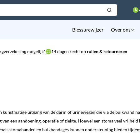
Blessurewijzer
Over ons
rgverzekering mogelijk*
14 dagen recht op
ruilen & retourneren
n kunstmatige uitgang van de darm of urinewegen die via de buikwand naa
g van een aandoening, operatie of ziekte. Hoewel een stoma veel vrijhei
als stomabanden en buikbandages kunnen ondersteuning bieden tijdens da