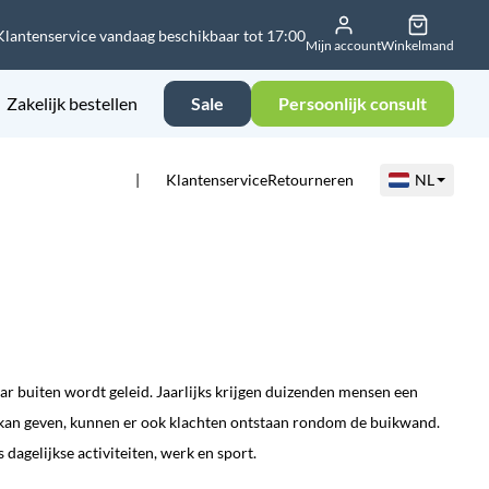
Klantenservice vandaag beschikbaar tot 17:00
Mijn account
Winkelmand
Zakelijk bestellen
Sale
Persoonlijk consult
Klantenservice
Retourneren
NL
r buiten wordt geleid. Jaarlijks krijgen duizenden mensen een
d kan geven, kunnen er ook klachten ontstaan rondom de buikwand.
gelijkse activiteiten, werk en sport.