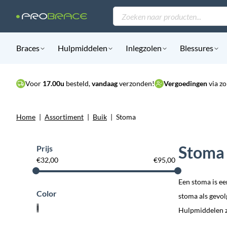
Producten
zoeken
Braces
Hulpmiddelen
Inlegzolen
Blessures
Voor
17.00u
besteld,
vandaag
verzonden!
Vergoedingen
via zo
Home
|
Assortiment
|
Buik
|
Stoma
Stoma
Prijs
€
32,00
€
95,00
Een stoma is ee
Color
stoma als gevol
Hulpmiddelen zo