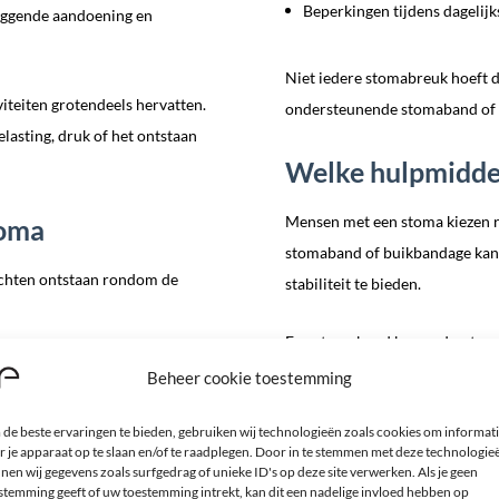
Beperkingen tijdens dagelijks
rliggende aandoening en
Niet iedere stomabreuk hoeft d
iteiten grotendeels hervatten.
ondersteunende stomaband of 
asting, druk of het ontstaan
Welke hulpmidde
Mensen met een stoma kiezen r
toma
stomaband of buikbandage kan 
achten ontstaan rondom de
stabiliteit te bieden.
Een stomaband kan ondersteuni
Beheer cookie toestemming
Een stoma
Stomabreuk (parastomale he
de beste ervaringen te bieden, gebruiken wij technologieën zoals cookies om informat
r je apparaat op te slaan en/of te raadplegen. Door in te stemmen met deze technologie
Zwakke buikwand
nen wij gegevens zoals surfgedrag of unieke ID's op deze site verwerken. Als je geen
Dagelijkse activiteiten
stemming geeft of uw toestemming intrekt, kan dit een nadelige invloed hebben op