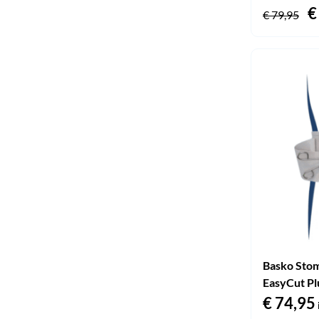
O
€
€
79,95
p
w
€
Basko Sto
EasyCut Pl
€
74,95