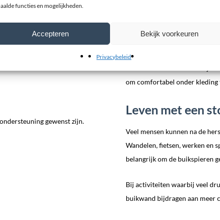
aalde functies en mogelijkheden.
Werkzaamheden met lichamel
Sport en beweging
Accepteren
Bekijk voorkeuren
Preventieve ondersteuning 
Privacybeleid
De meeste stomabanden zijn vo
om comfortabel onder kleding 
Leven met een s
 ondersteuning gewenst zijn.
Veel mensen kunnen na de herste
Wandelen, fietsen, werken en s
belangrijk om de buikspieren g
Bij activiteiten waarbij veel d
buikwand bijdragen aan meer c