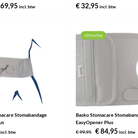
orspronkelijke
69,95
Huidige
€
32,95
incl. btw
incl. btw
rijs
prijs
as:
is:
 79,95.
€ 69,95.
15% korting
macare Stomabandage
Basko Stomacare Stomaban
us
EasyOpener Plus
Oorspronkeli
€
84,95
Huidi
€
99,95
incl. btw
incl. btw