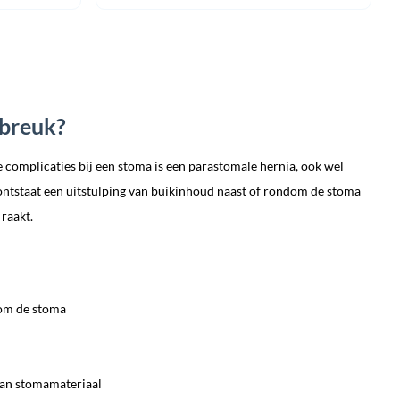
prijs
prijs
was:
is:
5.
€ 69,95.
€ 64,95.
abreuk?
complicaties bij een stoma is een parastomale hernia, ook wel
ntstaat een uitstulping van buikinhoud naast of rondom de stoma
raakt.
dom de stoma
an stomamateriaal