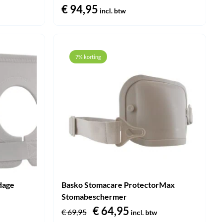
€
94,95
incl. btw
7% korting
dage
Basko Stomacare ProtectorMax
Stomabeschermer
jke
ge
Oorspronkelijke
€
64,95
Huidige
€
69,95
incl. btw