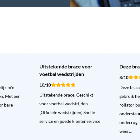
Uitstekende brace voor
Deze brac
voetbal wedstrijden
8/10
10/10
lijk m’n
Deze brace 
Uitstekende brace. Geschikt
en. Met een
gebruik he
voor voetbal wedstrijden.
or bare
rollator b
(Officiële wedstrijden) Snelle
ondersteu
service en goede klantenservice
onderrug. 
weer…