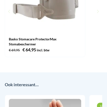
Basko Stomacare ProtectorMax
Stomabeschermer
Oorspronkelijke
€
64,95
Huidige
€
69,95
incl. btw
prijs
prijs
was:
is:
€ 69,95.
€ 64,95.
Ook interessant…
14% k