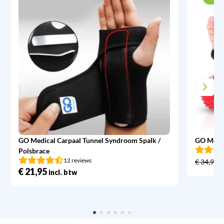
GO Medical Carpaal Tunnel Syndroom Spalk /
GO Medic
Polsbrace
12 reviews
€
34,95
€
21,95
incl. btw