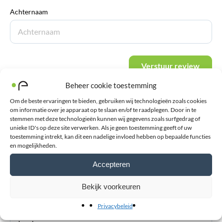
Achternaam
Verstuur review
Beheer cookie toestemming
Om de beste ervaringen te bieden, gebruiken wij technologieën zoals cookies
om informatie over je apparaat op te slaan en/of te raadplegen. Door in te
stemmen met deze technologieën kunnen wij gegevens zoals surfgedrag of
unieke ID's op deze site verwerken. Als je geen toestemming geeft of uw
toestemming intrekt, kan dit een nadelige invloed hebben op bepaalde functies
en mogelijkheden.
Accepteren
Blessurewijzer
Bekijk voorkeuren
Informatie over blessures en advies bij de aanschaf van
Privacybeleid
orthopedische hulpmiddelen zoals braces en (sport-)