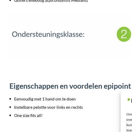
Golfers elleboog (Epicondylitis Medialis)
Eigenschappen en voordelen epipoint
Eenvoudig met 1 hand om te doen
Instelbare pelotte voor links en rechts
Om 
One size fits all!
ove
kun
toe