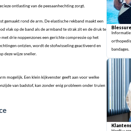
recieze ontlasting van de peesaanhechting zorgt.
ast gemaakt rond de arm. De elastische rekband maakt een
Blessure
od vlak op de band als de armband te strak zit en de druk te
Informatie
te met drie noppenzones een gerichte compressie op het
orthopedis
chtingen ontzien, wordt de stofwisseling geactiveerd en
bandages.
op deze wijze sneller.
rm mogelijk. Een klein kijkvenster geeft aan voor welke
enzijde van badstof, kan zonder enig probleem onder truien
ce
Klantens
Heeft u ee