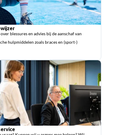
wijzer
 over blessures en advies bij de aanschaf van
che hulpmiddelen zoals braces en (sport-)
ervice
n vraag? Kunnen wij u ergens mee helpen? Wij