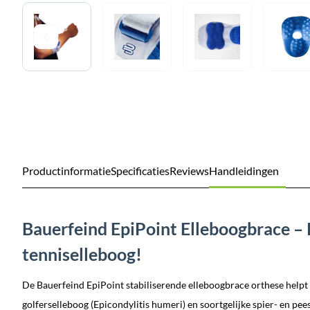
Productinformatie
Specificaties
Reviews
Handleidingen
Bauerfeind EpiPoint Elleboogbrace – P
tenniselleboog!
De Bauerfeind EpiPoint stabiliserende elleboogbrace orthese helpt 
golferselleboog (Epicondylitis humeri) en soortgelijke spier- en pees