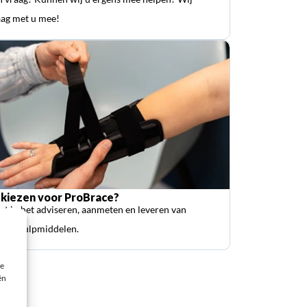
ag met u mee!
kiezen voor ProBrace?
ist in het adviseren, aanmeten en leveren van
sche hulpmiddelen.
ie
ën