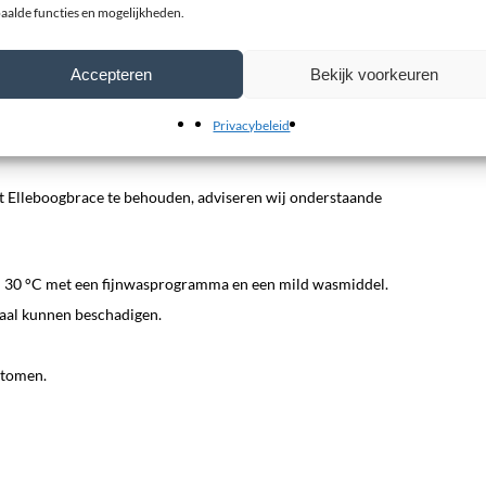
aalde functies en mogelijkheden.
euren (titaan en zwart) en één maat, dus past altijd. De
Accepteren
Bekijk voorkeuren
Privacybeleid
 Elleboogbrace te behouden, adviseren wij onderstaande
 30 °C met een fijnwasprogramma en een mild wasmiddel.
aal kunnen beschadigen.
stomen.