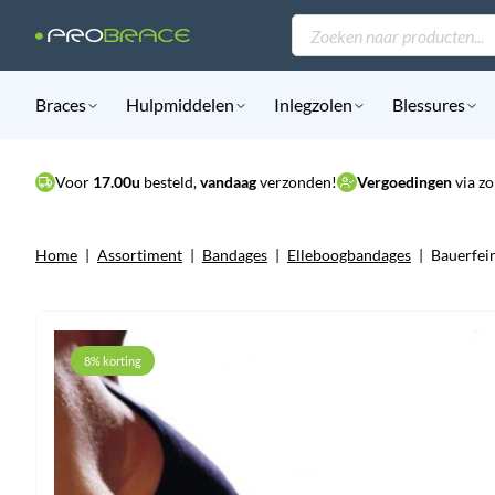
Producten
zoeken
Braces
Hulpmiddelen
Inlegzolen
Blessures
Voor
17.00u
besteld,
vandaag
verzonden!
Vergoedingen
via zo
Home
|
Assortiment
|
Bandages
|
Elleboogbandages
|
Bauerfei
8% korting