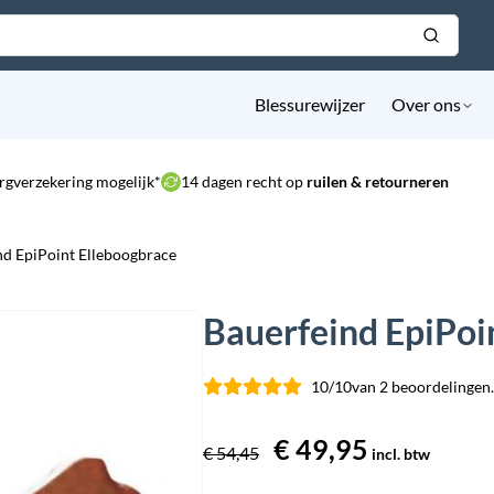
Blessurewijzer
Over ons
rgverzekering mogelijk*
14 dagen recht op
ruilen & retourneren
nd EpiPoint Elleboogbrace
Bauerfeind EpiPoi
10/10
van 2 beoordelingen.
Oorspronkelijke
€
49,95
Huidige
€
54,45
incl. btw
prijs
prijs