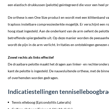
een elastisch drukkussen (pelotte) geïntegreerd die voor een heel p
De orthese
is een One Size product en wordt met een klittenband v
traploos instelbare compressiesterkte mogelijk. Er verschijnt een ro
hoog staat ingesteld. Aan de onderkant van de arm oefent de pelot
betreffende spiergedeelte uit. Op deze manier worden de peesaanhe
wordt de pijn in de arm verlicht. Irritaties en ontstekingen genezen 
Zowel rechts als links effectief
De draaibare pelotte maakt het dragen aan linker- en rechterondera
kant de pelotte is ingesteld. De nauwsluitende orthese, met de binn
of overhemden worden gedragen.
Indicatiestellingen tenniselleboogbra
Tennis elleboog (Epicondylitis Lateralis)