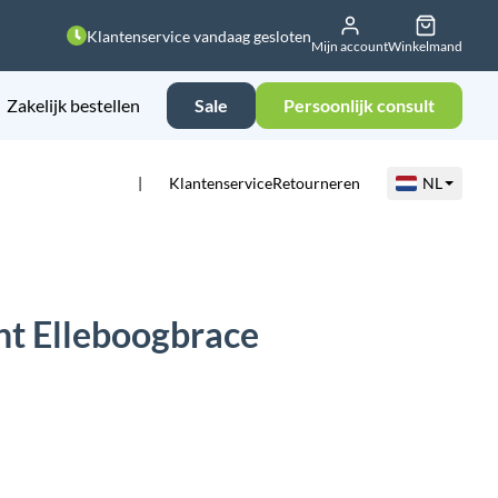
Klantenservice vandaag gesloten
Mijn account
Winkelmand
Zakelijk bestellen
Sale
Persoonlijk consult
Klantenservice
Retourneren
NL
nt Elleboogbrace