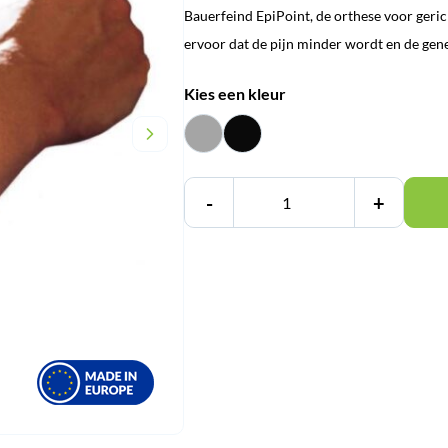
Bauerfeind EpiPoint, de orthese voor geri
was:
is:
ervoor dat de pijn minder wordt en de genez
€ 54,45.
€ 49,95.
Kies een kleur
-
+