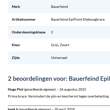
Merk
Bauerfeind
Artikelnummer
Bauerfeind EpiPoint Elleboogbrace
Ondersteuningsklasse
2
Kleur
Grijs, Zwart
Zijde
Universeel
2 beoordelingen voor: Bauerfeind Epi
Hugo Pint
(geverifieerde eigenaar)
–
26 augustus 2025
Prima brace. Vermindert de pijn en beschermt tegen overbelasting.
henk b
(geverifieerde eigenaar)
–
20 april 2018