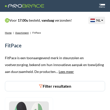
menu
Voor
17.00u
besteld,
vandaag
verzonden!
NL
Home
|
Assortiment
|
FitPace
FitPace
FitPace is een toonaangevend merk in steunzolen en
voetverzorging, bekend om hun innovatieve aanpak en toewijding
aan duurzaamheid. De producten…
Lees meer
Filter resultaten