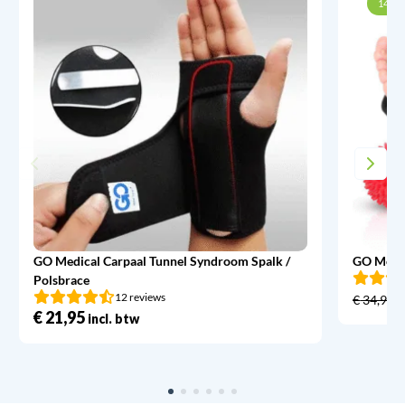
14% k
GO Medical Carpaal Tunnel Syndroom Spalk /
GO Medic
Polsbrace
12 reviews
€
34,95
€
21,95
incl. btw