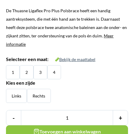
prijs
prijs
De Thuasne Ligaflex Pro Plus Polsbrace heeft een handig
was:
is:
aantreksysteem, die met één hand aan te trekken is. Daarnaast
€ 59,95.
€ 47,95.
heeft deze polsbrace twee anatomische baleinen aan de onder- en
zijkant zitten, ter ondersteuning van de pols én duim.
Meer
informatie
Selecteer een maat:
Bekijk de maattabel
1
2
3
4
Kies een zijde
Links
Rechts
-
+
Toevoegen aan winkelwagen