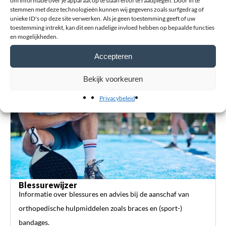
om informatie over je apparaat op te slaan en/of te raadplegen. Door in te
Achternaam
stemmen met deze technologieën kunnen wij gegevens zoals surfgedrag of
unieke ID's op deze site verwerken. Als je geen toestemming geeft of uw
toestemming intrekt, kan dit een nadelige invloed hebben op bepaalde functies
en mogelijkheden.
Accepteren
Verstuur review
Bekijk voorkeuren
Privacybeleid
Blessurewijzer
Informatie over blessures en advies bij de aanschaf van
orthopedische hulpmiddelen zoals braces en (sport-)
bandages.