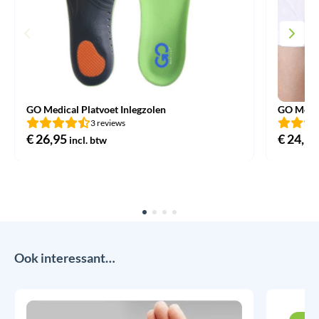
GO Medical Platvoet Inlegzolen
GO Medic
3 reviews
€
26,95
€
24,95
incl. btw
Ook interessant…