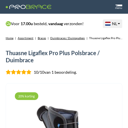
menu
Voor
17.00u
besteld,
vandaag
verzonden!
NL
Home
|
Assortiment
|
Braces
|
Duimbraces / Duimspalken
|
Thuasne Ligaflex Pro Plus Polsbrace / Duimbrace
Thuasne Ligaflex Pro Plus Polsbrace /
Duimbrace
10/10
van 1 beoordeling.
20% korting