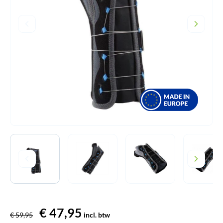
Oorspronkelijke
€
47,95
Huidige
€
59,95
incl. btw