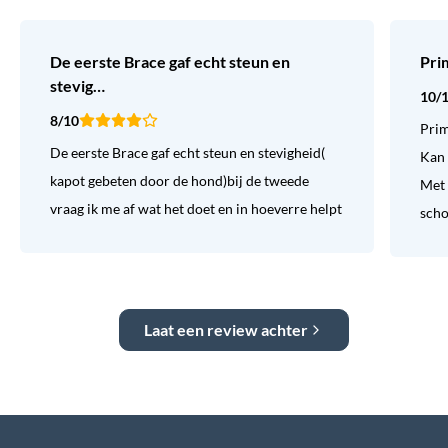
De eerste Brace gaf echt steun en
Pri
stevig…
10/
8/10
Prim
De eerste Brace gaf echt steun en stevigheid(
Kan 
kapot gebeten door de hond)bij de tweede
Met 
vraag ik me af wat het doet en in hoeverre helpt
sch
Laat een review achter