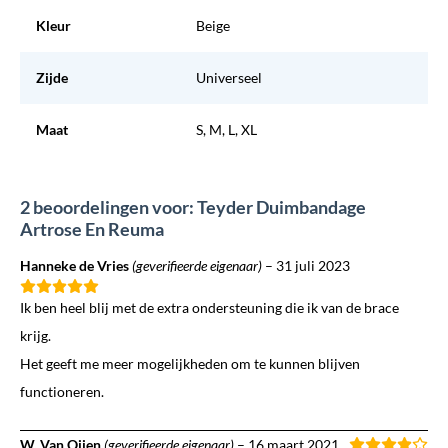
Kleur
Beige
Zijde
Universeel
Maat
S, M, L, XL
2 beoordelingen voor: Teyder Duimbandage
Artrose En Reuma
Hanneke de Vries
(geverifieerde eigenaar)
–
31 juli 2023
Ik ben heel blij met de extra ondersteuning die ik van de brace
krijg.
Het geeft me meer mogelijkheden om te kunnen blijven
functioneren.
W. Van Oijen
(geverifieerde eigenaar)
–
16 maart 2021