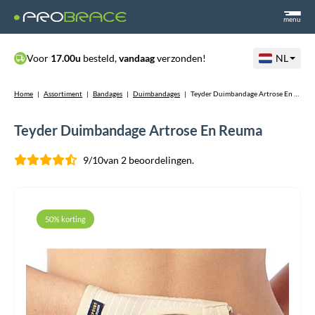
menu
Voor
17.00u
besteld,
vandaag
verzonden!
NL
Home
|
Assortiment
|
Bandages
|
Duimbandages
|
Teyder Duimbandage Artrose En Reuma
Teyder Duimbandage Artrose En Reuma
9/10
van 2 beoordelingen.
50% korting