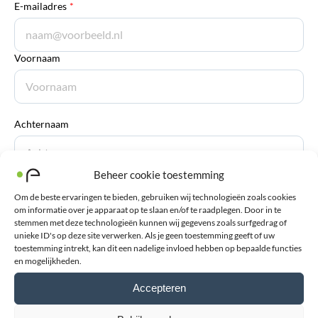
E-mailadres
*
Voornaam
Achternaam
Beheer cookie toestemming
Om de beste ervaringen te bieden, gebruiken wij technologieën zoals cookies
Verstuur review
om informatie over je apparaat op te slaan en/of te raadplegen. Door in te
stemmen met deze technologieën kunnen wij gegevens zoals surfgedrag of
unieke ID's op deze site verwerken. Als je geen toestemming geeft of uw
toestemming intrekt, kan dit een nadelige invloed hebben op bepaalde functies
en mogelijkheden.
Accepteren