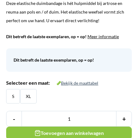
Deze elastische duimbandage is hét hulpmiddel bij artrose en
was:
is:
reuma aan pols en / of duim. Het elastische weefsel vormt zich
€ 24,45.
€ 12,23.
perfect om uw hand. U ervaart direct verlichting!
Dit betreft de laatste exemplaren, op = op!
Meer informatie
Dit betreft de laatste exemplaren, op = op!
Selecteer een maat:
Bekijk de maattabel
S
XL
-
+
Toevoegen aan winkelwagen