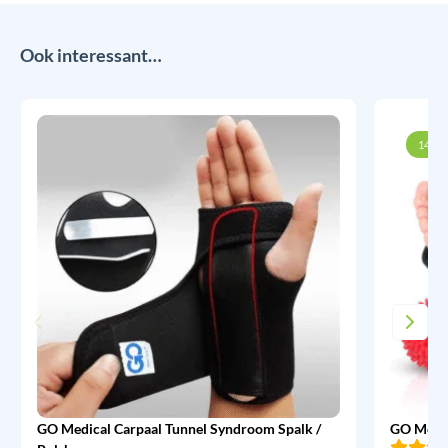
Ook interessant…
14% k
GO Medical Carpaal Tunnel Syndroom Spalk /
GO Medic