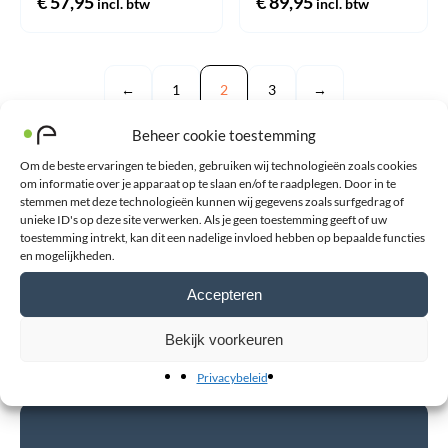
€
57,95
€
89,95
incl. btw
incl. btw
←
1
2
3
→
Beheer cookie toestemming
Reh4Mat
Om de beste ervaringen te bieden, gebruiken wij technologieën zoals cookies
om informatie over je apparaat op te slaan en/of te raadplegen. Door in te
Reh4Mat is een fabrikant van orthopedische hulpmiddelen. Alle
stemmen met deze technologieën kunnen wij gegevens zoals surfgedrag of
unieke ID's op deze site verwerken. Als je geen toestemming geeft of uw
producten en onderdelen van Reh4Mat worden onder eigen
toestemming intrekt, kan dit een nadelige invloed hebben op bepaalde functies
en mogelijkheden.
beheer in Polen gefabriceerd. Bekijk hieronder ons aanbod aan
Reh4Mat producten.
Accepteren
Bekijk voorkeuren
Privacybeleid