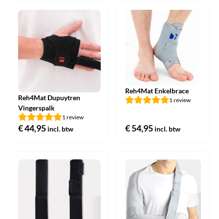
€ 19,95.
€ 12,95.
Reh4Mat Enkelbrace
Reh4Mat Dupuytren
1 review
Vingerspalk
1 review
€
44,95
€
54,95
incl. btw
incl. btw