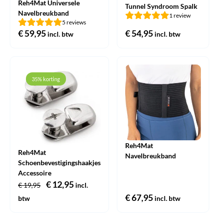
Reh4Mat Universele
Tunnel Syndroom Spalk
Navelbreukband
1 review
5 reviews
€
59,95
€
54,95
incl. btw
incl. btw
35% korting
Reh4Mat
Reh4Mat
Navelbreukband
Schoenbevestigingshaakjes
Accessoire
Oorspronkelijke
€
12,95
Huidige
€
19,95
incl.
prijs
prijs
€
67,95
btw
incl. btw
was:
is: