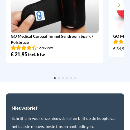
GO Medical Carpaal Tunnel Syndroom Spalk /
GO Medic
Polsbrace
12 reviews
€
34,95
€
21,95
incl. btw
Nieuwsbrief
Schrijf u in voor onze nieuwsbrief en blijf op de hoogte van
het laatste nieuws, beste tips en aanbiedingen.