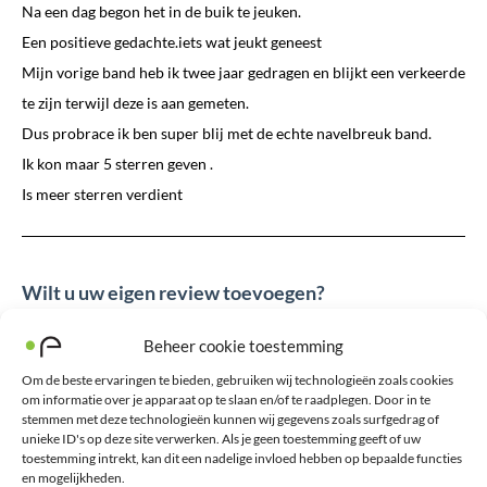
Na een dag begon het in de buik te jeuken.
Een positieve gedachte.iets wat jeukt geneest
Mijn vorige band heb ik twee jaar gedragen en blijkt een verkeerde
te zijn terwijl deze is aan gemeten.
Dus probrace ik ben super blij met de echte navelbreuk band.
Ik kon maar 5 sterren geven .
Is meer sterren verdient
Wilt u uw eigen review toevoegen?
Het e-mailadres wordt niet gepubliceerd. Verplichte velden zijn
Beheer cookie toestemming
gemarkeerd met *
Om de beste ervaringen te bieden, gebruiken wij technologieën zoals cookies
om informatie over je apparaat op te slaan en/of te raadplegen. Door in te
Uw waardering
*
stemmen met deze technologieën kunnen wij gegevens zoals surfgedrag of
unieke ID's op deze site verwerken. Als je geen toestemming geeft of uw
toestemming intrekt, kan dit een nadelige invloed hebben op bepaalde functies
Toelichting
*
en mogelijkheden.