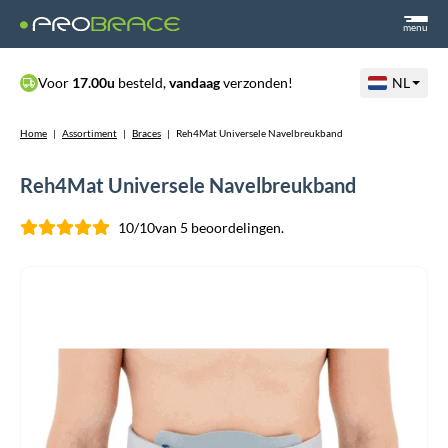
menu
Voor
17.00u
besteld,
vandaag
verzonden!
NL
Home
|
Assortiment
|
Braces
|
Reh4Mat Universele Navelbreukband
Reh4Mat Universele Navelbreukband
10/10
van 5 beoordelingen.