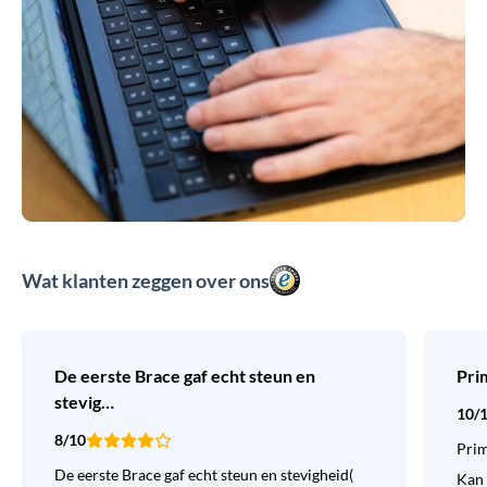
Wat klanten zeggen over ons
De eerste Brace gaf echt steun en
Pri
stevig…
10/
8/10
Prim
De eerste Brace gaf echt steun en stevigheid(
Kan 