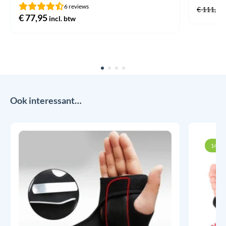
6 reviews
€
111,45
€
77,95
incl. btw
Ook interessant…
14% k