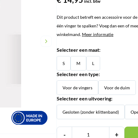
incl. btw
Dit product betreft een accessoire voor 
één vinger te spalken? Voeg dan een of mee
winkelmand.
Meer informatie
Selecteer een maat:
S
M
L
Selecteer een type:
Voor de vingers
Voor de duim
Selecteer een uitvoering:
Gesloten (zonder klittenband)
Ope
-
+