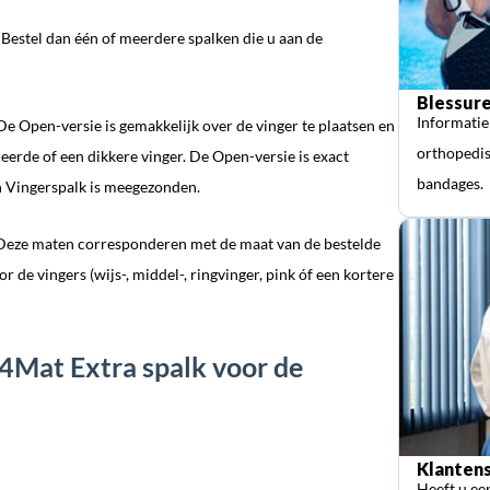
? Bestel dan één of meerdere spalken die u aan de
Blessure
Informatie
e Open-versie is gemakkelijk over de vinger te plaatsen en
orthopedis
eerde of een dikkere vinger. De Open-versie is exact
bandages.
n Vingerspalk is meegezonden.
 L. Deze maten corresponderen met de maat van de bestelde
de vingers (wijs-, middel-, ringvinger, pink óf een kortere
h4Mat Extra spalk voor de
Klantens
Heeft u ee