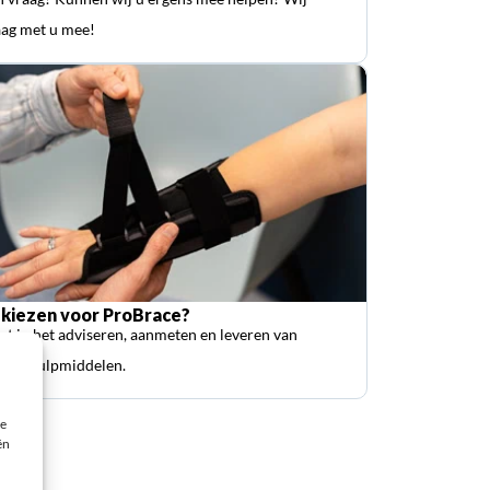
ag met u mee!
kiezen voor ProBrace?
ist in het adviseren, aanmeten en leveren van
sche hulpmiddelen.
ie
ën