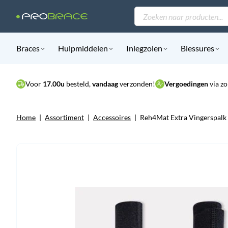
Producten
zoeken
Braces
Hulpmiddelen
Inlegzolen
Blessures
Voor
17.00u
besteld,
vandaag
verzonden!
Vergoedingen
via zo
Home
|
Assortiment
|
Accessoires
|
Reh4Mat Extra Vingerspalk 