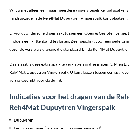
Wilt u niet alleen één maar meerdere vingers tegelijkertijd spalken
handrugzijde in de
Reh4Mat Dupuytren Vingerspalk
kunt plaatsen.
Er wordt onderscheid gemaakt tussen een Open & Gesloten versie. D
middels een klittenband te sluiten. Zeer geschikt voor een gedeform
dezelfde versie als diegene die standaard bij de Reh4Mat Dupuytre
Daarnaast is deze extra spalk te verkrijgen in drie maten; S, M en
Reh4Mat Dupuytren Vingerspalk. U kunt kiezen tussen een spalk voor 
versie geschikt voor de duim).
Indicaties voor het dragen van de Re
Reh4Mat Dupuytren Vingerspalk
Dupuytren
Een triggerfinger (ook wel springvinger genoemd)