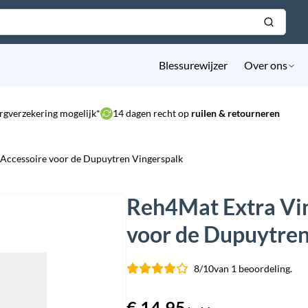
Blessurewijzer
Over ons
rgverzekering mogelijk*
14 dagen recht op
ruilen & retourneren
Accessoire voor de Dupuytren Vingerspalk
Reh4Mat Extra Vin
voor de Dupuytren
8/10
van 1 beoordeling.
€
14,95