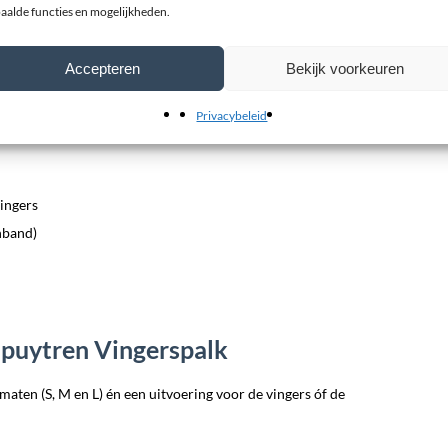
aalde functies en mogelijkheden.
eh4Mat Extra spalk voor de
Accepteren
Bekijk voorkeuren
Privacybeleid
vingers
nband)
puytren Vingerspalk
 maten (S, M en L) én een uitvoering voor de vingers óf de