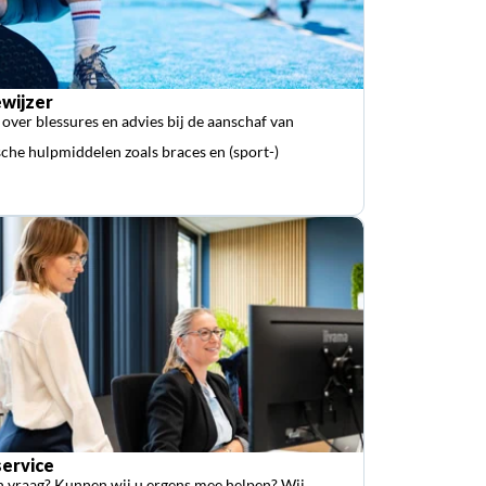
wijzer
 over blessures en advies bij de aanschaf van
che hulpmiddelen zoals braces en (sport-)
ervice
n vraag? Kunnen wij u ergens mee helpen? Wij