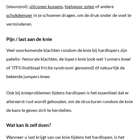
(steunzool),
siliconen kussens
,
hielspoor zolen
of andere
schokdemper
in je schoenen dragen, om de druk onder de voet te
verminderen.
Pijn / last aan de knie
Veel voorkomende klachten rondom de knie bij hardlopers zijn
patello- femorale klachten, de lopers knie (ook wel ‘runners knee’
of ‘ITFS iliotibiaal frictie syndroom’ genoemd) óf natuurlijk de
bekende jumpers knee.
Ook bij knieproblemen tijdens hardlopen is het essentieel dat er
allereerst rust wordt gehouden, om de structuren rondom de knie
de kans te geven zich te herstellen.
Wat kan ik zelf doen?
Wanneer u last krijgt van uw knie tijdens het hardlopen, is het