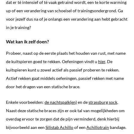
dat er té intensief of té vaak getraind wordt, een te korte warming
up of een verandering van schoeisel of trainingsondergrond. Ga
voor jezelf dus na of je onlangs een verandering aan hebt gebracht
in je training?
Wat kan ik zelf doen?
Probeer, naast op de eerste plaats het houden van rust, met name
de kuitspieren goed te rekken. Oefeningen vindt u
hier
. De
kuitspieren kunt u zowel actief als passief proberen te rekken.
Actief rekken gaat middels oefeningen, passief rekken met name
door het dragen van een statische brace.
Enkele voorbeelden:
de nachtspalk(en)
en de
strassburg sock
.
Naast deze statische braces zijn er ook tal van mogelijkheden om
overdag ervoor te zorgen dat de pijn verminderd, denk hierbij
bijvoorbeeld aan een
Silistab
Achillo
of een
Achillotrain
bandage.