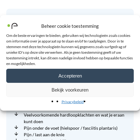
Vragen over dit artikel?
Beheer cookie toestemming
Contact opnemen
Om de beste ervaringen te bieden, gebruiken wij technologieën zoals cookies
om informatie over je apparaat op te slaan en/of te raadplegen. Door in te
stemmen met deze technologieën kunnen wij gegevens zoals surfgedrag of
Volgende
Overzicht
Vorige
unieke ID's op deze site verwerken. Als je geen toestemming geeft of uw
toestemming intrekt, kan dit een nadelige invloed hebben op bepaalde functies
Deel artikel:
en mogelijkheden.
Accepteren
Bekijk voorkeuren
Direct naar:
Heb je pijn tijdens het hardlopen? Zo helpt ProBrace
Privacybeleid
Waarom krijg je pijn?
Veelvoorkomende hardloopklachten en wat je eraan
kunt doen
Pijn onder de voet (hielspoor / fasciitis plantaris)
Pijn / last aan de knie