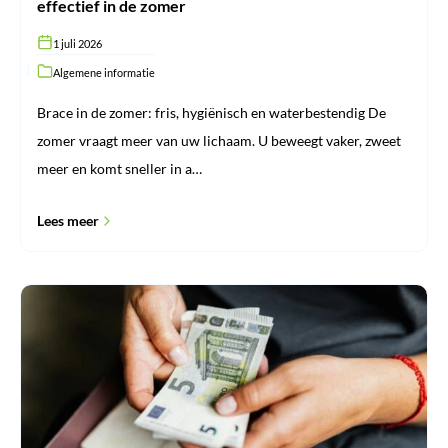
effectief in de zomer
1 juli 2026
Algemene informatie
Brace in de zomer: fris, hygiënisch en waterbestendig De
zomer vraagt meer van uw lichaam. U beweegt vaker, zweet
meer en komt sneller in a…
Lees meer
Waarom
ProBrace
geen
achteraf
betalen
aanbiedt
via
kredietdiensten
zoals