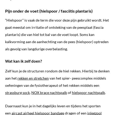
Pijn onder de voet (hielspoor / fasciitis plantaris)
“Hielspoor” is vaak de term die voor deze pijn gebruikt wordt. Het
gaat meestal om irritatie of ontsteking van de peesplaat (fascia
plantaris) die van hiel tot bal van de voet loopt. Soms kan
kalkvorming aan de aanhechting van de pees (hielspoor) optreden
als gevolg van langdurige overbelasting.
Wat kan ik zelf doen?
Zelf kun je de structuren rondom de hiel rekken. Hierbij te denken
aan het
rekken en stretchen
van het spier- peescomplex middels
oefeningen van de fysiotherapeut of het rekken middels een
strassburg sock
,
NOX brace nachtspalk
of
hielspoor nachtspalk
.
Daarnaast kun je in het dagelijks leven en tijdens het sporten
een
aircast airheel hielspoor bandage
dragen of een
inlegzool