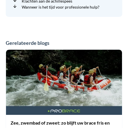
Klachten aan de achillespees
Wanneer is het tijd voor professionele hulp?
Gerelateerde blogs
Zee,
zwembad
of
zweet:
zo
blijft
uw
brace
fris
en
effectief
in
de
zomer
Zee, zwembad of zweet: zo blijft uw brace fris en