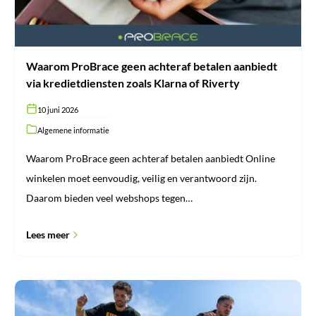
Klarna
of
Riverty
Waarom ProBrace geen achteraf betalen aanbiedt
via kredietdiensten zoals Klarna of Riverty
10 juni 2026
Algemene informatie
Waarom ProBrace geen achteraf betalen aanbiedt Online
winkelen moet eenvoudig, veilig en verantwoord zijn.
Daarom bieden veel webshops tegen…
Lees meer
Jumper’s
knee: