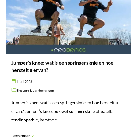
wat
is
een
springersknie
en
hoe
herstelt
u
ervan?
Jumper’s knee: wat is een springersknie en hoe
herstelt u ervan?
1 juni 2026
Blessure & aandoeningen
Jumper’s knee: wat is een springersknie en hoe herstelt u
ervan? Jumper’s knee, ook wel springersknie of patella
tendinopathie, komt vee…
Lees meer