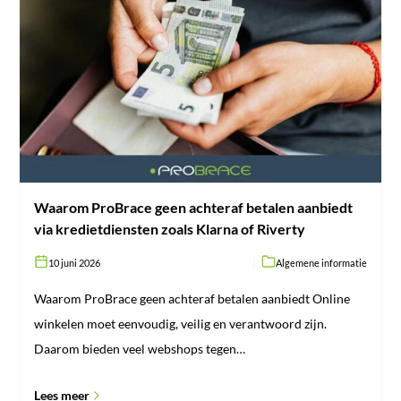
Waarom
ProBrace
geen
achteraf
betalen
aanbiedt
via
kredietdiensten
zoals
Klarna
of
Riverty
Waarom ProBrace geen achteraf betalen aanbiedt
via kredietdiensten zoals Klarna of Riverty
10 juni 2026
Algemene informatie
Waarom ProBrace geen achteraf betalen aanbiedt Online
winkelen moet eenvoudig, veilig en verantwoord zijn.
Daarom bieden veel webshops tegen…
Lees meer