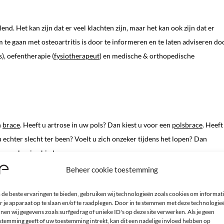
nd. Het kan zijn dat er veel klachten zijn, maar het kan ook zijn dat er
te gaan met osteoartritis is door te informeren en te laten adviseren do
s), oefentherapie (
fysiotherapeut
) en medische & orthopedische
n
brace
. Heeft u artrose in uw pols? Dan kiest u voor een
polsbrace
. Heeft
 u echter slecht ter been? Voelt u zich onzeker tijdens het lopen? Dan
en oplossing bieden.
Beheer cookie toestemming
mbrace
of
kniebrace
te kopen is het verstandig om eerst informatie en
meren en adviseren door een specialist van ProBrace.
de beste ervaringen te bieden, gebruiken wij technologieën zoals cookies om informat
r je apparaat op te slaan en/of te raadplegen. Door in te stemmen met deze technologie
nen wij gegevens zoals surfgedrag of unieke ID's op deze site verwerken. Als je geen
stemming geeft of uw toestemming intrekt, kan dit een nadelige invloed hebben op