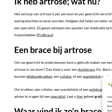
Ik heb artrose; wat nu?
Het verloop van artrose is per persoon en per gewricht verschille
weinig klachten ervaren worden. Hetgeen dat helpt om beter om 
een specialist. Zij geven adviezen ten aanzien van medicatie (art
hulpmiddelen (
ProBrace
).
Een brace bij artrose
Om uw gewricht te ondersteunen kunt u gebruik maken van ee
artrose in uw duim? Dan kiest u voor een
duimbrace
. Etc. Bent
kunnen
elleboogkrukken
, een
rollator
of een
wandelstok
u ook e
Om krukken, een rollator, een wandelstok of een
polsbrace
,
dui
advies te vragen bij een
specialist
. Laat u
hier
geheel
gratis
infor
Om 
ove
kun
Waar vind ik zo’n brace?
toe