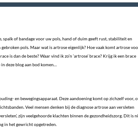
, spalk of bandage voor uw pols, hand of duim geeft rust, stabiliteit en
en gebroken pols. Maar wat is artrose eigenlijk? Hoe vaak komt artrose voo
ace is dan de beste? Waar vind ik zo’n ‘artrose’ brace? Krijg ik een brace
ie in deze blog aan bod komen…
houding- en bewegingsapparaat. Deze aandoening komt op zichzelf voor, o
richtsbanden. Veel mensen denken bij de diagnose artrose aan versleten
 versleten’, zijn veelgehoorde klachten binnen de gezondheidszorg. Dit is n
ing in het gewricht opgetreden.