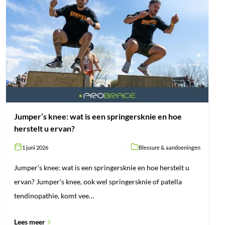
Jumper’s
knee:
wat
is
een
springersknie
en
hoe
herstelt
u
ervan?
Jumper’s knee: wat is een springersknie en hoe
herstelt u ervan?
1 juni 2026
Blessure & aandoeningen
Jumper’s knee: wat is een springersknie en hoe herstelt u
ervan? Jumper’s knee, ook wel springersknie of patella
tendinopathie, komt vee…
Lees meer