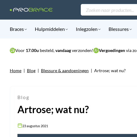
Producten
zoeken
Braces
Hulpmiddelen
Inlegzolen
Blessures
Voor
17.00u
besteld,
vandaag
verzonden!
Vergoedingen
via zo
Home
|
Blog
|
Blessure & aandoeningen
|
Artrose; wat nu?
Blog
Artrose; wat nu?
23 augustus 2021