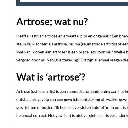
Artrose; wat nu?
Heeft u last van artrose en ervaart u pijn en ongemak? Een brace
steun bij klachten als artrose, reuma (reumatoïde artritis) of e
Wat kan ik doen aan artrose? Is een brace iets voor mij? Welke br
vergoed door mijn zorgverzekering? Dit zijn allemaal vragen d
Wat is ‘artrose’?
Artrose (osteoartritis) is een reumatische aandoening aan het 
ontstaat als gevolg van een gewrichtsontsteking of zwakke gew
gewrichten of botten. ‘Ik heb een versleten knie’ of ‘mijn pols is
helemaal correct. Het gewricht is niet versleten, er is verander