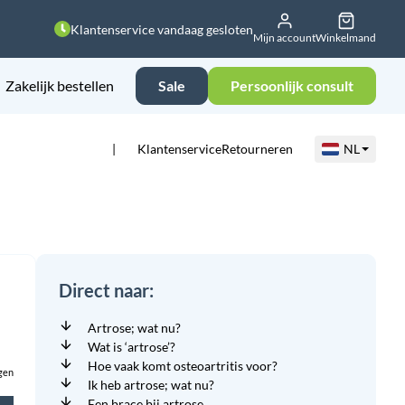
Klantenservice vandaag gesloten
Mijn account
Winkelmand
Zakelijk bestellen
Sale
Persoonlijk consult
Klantenservice
Retourneren
NL
Direct naar:
Artrose; wat nu?
Wat is ‘artrose’?
Hoe vaak komt osteoartritis voor?
gen
Ik heb artrose; wat nu?
Een brace bij artrose