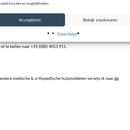
aalde functies en mogelijkheden.
ialist. Dit kan uw (huis)arts, paramedische specialist (fysio, ergo, etc.) 
Accepteren
Bekijk voorkeuren
 ervaring en de know-how van artrose en wat de juiste behandeling is voo
oeve van medisch & orthopedische hulpmiddelen
Privacybeleid
etc.), dan raden wij u aan contact op te nemen met een van
onze specialist
of te bellen naar +31 (0)85 4011 911.
 andere medische & orthopedische hulpmiddelen verwijs ik naar
de