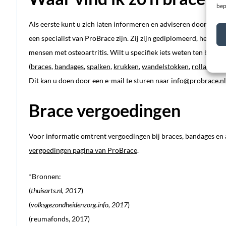
bep
Als eerste kunt u zich laten informeren en adviseren door een spec
een specialist van ProBrace zijn. Zij zijn gediplomeerd, hebben
mensen met osteoartritis. Wilt u specifiek iets weten ten beh
(
braces
,
bandages
,
spalken
,
krukken
,
wandelstokken
,
rollators
, 
Dit kan u doen door een e-mail te sturen naar
info@probrace.nl
Brace vergoedingen
Voor informatie omtrent vergoedingen bij braces, bandages en
vergoedingen pagina van ProBrace
.
*Bronnen:
(
thuisarts.nl, 2017
)
(
volksgezondheidenzorg.info, 2017
)
(
reumafonds, 2017
)