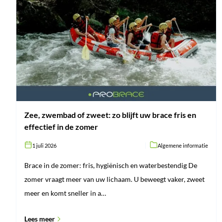
Zee,
zwembad
of
zweet:
zo
blijft
uw
brace
fris
en
effectief
in
de
zomer
Zee, zwembad of zweet: zo blijft uw brace fris en
effectief in de zomer
1 juli 2026
Algemene informatie
Brace in de zomer: fris, hygiënisch en waterbestendig De
zomer vraagt meer van uw lichaam. U beweegt vaker, zweet
meer en komt sneller in a…
Lees meer