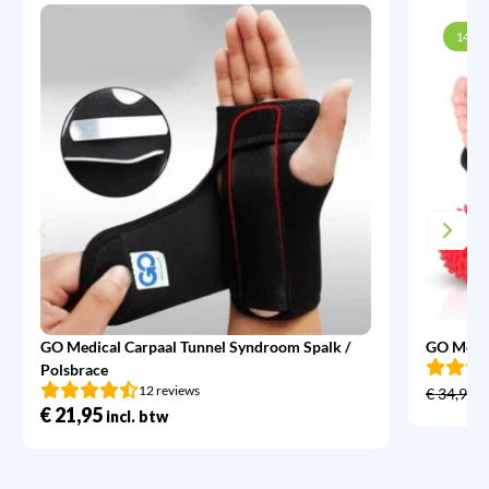
14% k
GO Medical Carpaal Tunnel Syndroom Spalk /
GO Medic
Polsbrace
12 reviews
€
34,95
€
21,95
incl. btw