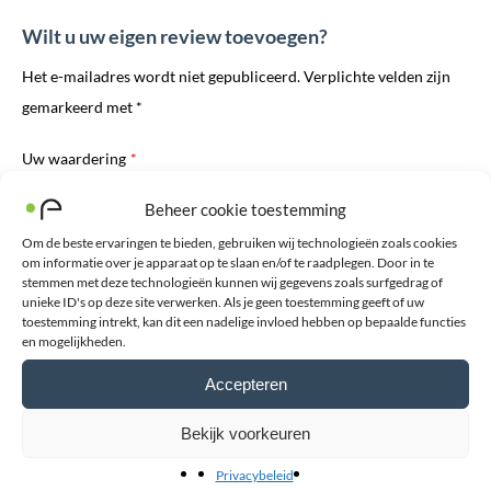
Wilt u uw eigen review toevoegen?
Het e-mailadres wordt niet gepubliceerd. Verplichte velden zijn
gemarkeerd met *
Uw waardering
*
Beheer cookie toestemming
Toelichting
*
Om de beste ervaringen te bieden, gebruiken wij technologieën zoals cookies
om informatie over je apparaat op te slaan en/of te raadplegen. Door in te
stemmen met deze technologieën kunnen wij gegevens zoals surfgedrag of
unieke ID's op deze site verwerken. Als je geen toestemming geeft of uw
toestemming intrekt, kan dit een nadelige invloed hebben op bepaalde functies
en mogelijkheden.
E-mailadres
*
Accepteren
Bekijk voorkeuren
Voornaam
Privacybeleid