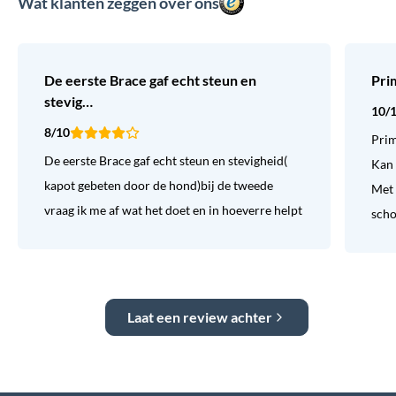
Wat klanten zeggen over ons
De eerste Brace gaf echt steun en
Pri
stevig…
10/
8/10
Prim
De eerste Brace gaf echt steun en stevigheid(
Kan 
kapot gebeten door de hond)bij de tweede
Met 
vraag ik me af wat het doet en in hoeverre helpt
sch
Laat een review achter