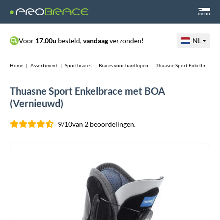
menu
Voor
17.00u
besteld,
vandaag
verzonden!
NL
Home
|
Assortiment
|
Sportbraces
|
Braces voor hardlopen
|
Thuasne Sport Enkelbrace met BOA (Vernieuwd)
Thuasne Sport Enkelbrace met BOA
(Vernieuwd)
9/10
van 2 beoordelingen.