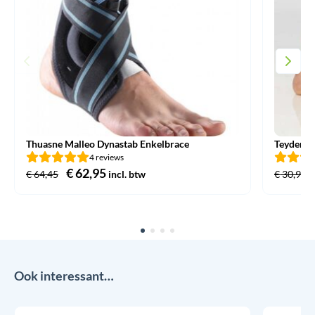
Thuasne Malleo Dynastab Enkelbrace
Teyder E
4 reviews
Oorspronkelijke
€
62,95
Huidige
€
64,45
incl. btw
€
30,95
prijs
prijs
was:
is:
€ 64,45.
€ 62,95.
Ook interessant…