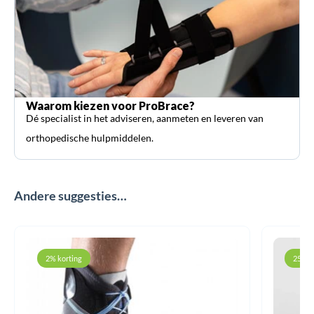
Waarom kiezen voor ProBrace?
Dé specialist in het adviseren, aanmeten en leveren van
orthopedische hulpmiddelen.
Andere suggesties…
2% korting
25% k