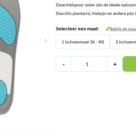
Deze hielspoor zolen zijn de ideale oplossi
was:
is:
(fasciitis plantaris), hielpijn en andere pijn
€ 29,95.
€ 24,95.
Selecteer een maat:
Bekijk de maa
1 (schoenmaat 36 - 40)
2 (schoenm
-
+