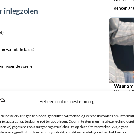
denken gra
 inlegzolen
t)
ng vanuit de basis)
 omliggende spieren
Waarom 
Dé special
orthopedi
Beheer cookie toestemming
de beste ervaringen te bieden, gebruiken wij technologieën zoals cookies om informat
en worden in twee maten gevoerd. Maat 1 is van schoenmaat
r je apparaat op te slaan en/of te raadplegen. Door in te stemmen met deze technologie
nen wij gegevens zoals surfgedrag of unieke ID's op deze site verwerken. Als je geen
 u zelf deze hielspoor zolen op maat knippen en in uw
stemming geeft of uw toestemming intrekt, kan dit een nadelige invloed hebben op