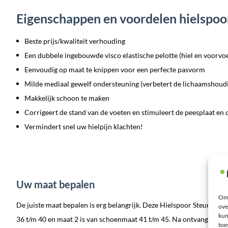
Eigenschappen en voordelen hielspoor
Beste prijs/kwaliteit verhouding
Een dubbele ingebouwde visco elastische pelotte (hiel en voorvoe
Eenvoudig op maat te knippen voor een perfecte pasvorm
Milde mediaal gewelf ondersteuning (verbetert de lichaamshoudi
Makkelijk schoon te maken
Corrigeert de stand van de voeten en stimuleert de peesplaat en
Vermindert snel uw hielpijn klachten!
Uw maat bepalen
Om 
De juiste maat bepalen is erg belangrijk. Deze Hielspoor Steunzol
ove
kun
36 t/m 40 en maat 2 is van schoenmaat 41 t/m 45. Na ontvangst kunt
toe