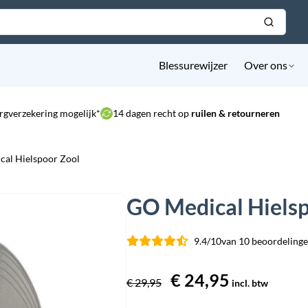
Blessurewijzer
Over ons
rgverzekering mogelijk*
14 dagen recht op
ruilen & retourneren
al Hielspoor Zool
GO Medical Hielsp
9.4/10
van 10 beoordelinge
Oorspronkelijke
€
24,95
Huidige
€
29,95
incl. btw
prijs
prijs