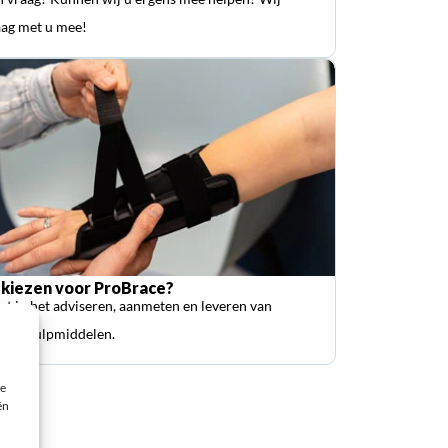
ag met u mee!
kiezen voor ProBrace?
ist in het adviseren, aanmeten en leveren van
sche hulpmiddelen.
ie
ën