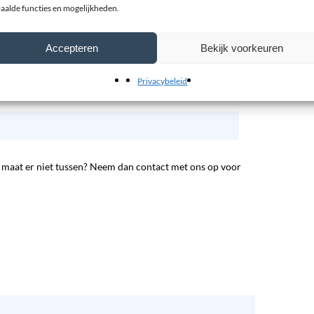
op maat knippen van de hielspoorzooltjes of gebruik het
aalde functies en mogelijkheden.
Accepteren
Bekijk voorkeuren
Privacybeleid
 maat er niet tussen? Neem dan contact met ons op voor