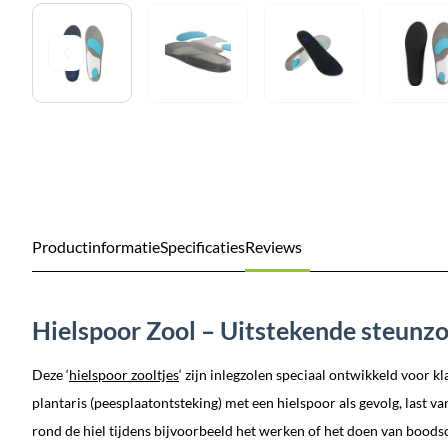
Productinformatie
Specificaties
Reviews
Hielspoor Zool – Uitstekende steunzo
Deze ‘
hielspoor zooltjes
‘ zijn inlegzolen speciaal ontwikkeld voor k
plantaris (peesplaatontsteking) met een hielspoor als gevolg, last v
rond de hiel tijdens bijvoorbeeld het werken of het doen van bood