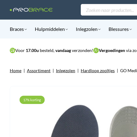
Producten
zoeken
Braces
Hulpmiddelen
Inlegzolen
Blessures
Voor
17.00u
besteld,
vandaag
verzonden!
Vergoedingen
via zo
Home
|
Assortiment
|
Inlegzolen
|
Hardloop zooltjes
|
GO Medic
17% korting