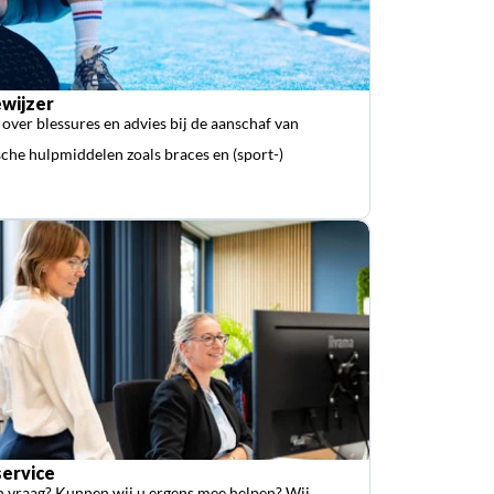
wijzer
 over blessures en advies bij de aanschaf van
che hulpmiddelen zoals braces en (sport-)
ervice
n vraag? Kunnen wij u ergens mee helpen? Wij