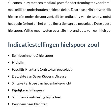
siliconen inlay met een mediaal gewelf ondersteuning ter voorkomi
makkelijk te onderhouden bekleed dekje. Daarnaast zijn er twee sil
hiel en één onder de voorvoet, dit ter ontlasting van de twee groot
het begin (origo) en het einde (insertie) van de peesplaat. Deze pe
hielspoor. Wilt u meer weten over alle ins- and outs van een hielspoo
Indicatiestellingen hielspoor zool
Een (beginnende) hielspoor
Hielpijn
Fasciitis Plantaris (ontstoken peesplaat)
De ziekte van Sever (Sever’s Disease)
Slijtage / artrose van het enkelgewricht
Pijnlijke achillespees
Slijmbeurs ontsteking bij de hiel
Peroneuspees klachten