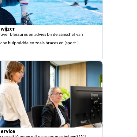
wijzer
 over blessures en advies bij de aanschaf van
che hulpmiddelen zoals braces en (sport-)
ervice
n vraag? Kunnen wij u ergens mee helpen? Wij