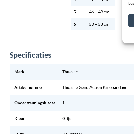
bep
5
46 – 49 cm
6
50 – 53 cm
Specificaties
Merk
Thuasne
Artikelnummer
Thuasne Genu Action Kniebandage
Ondersteuningsklasse
1
Kleur
Grijs
Zijde
Universeel