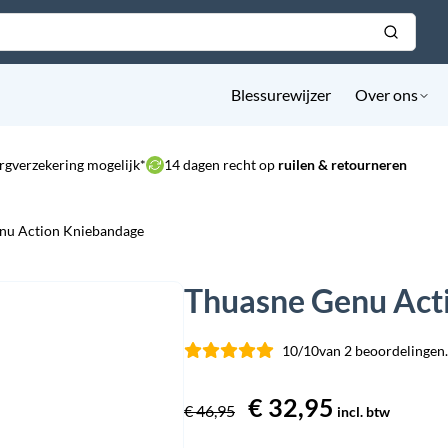
Blessurewijzer
Over ons
rgverzekering mogelijk*
14 dagen recht op
ruilen & retourneren
nu Action Kniebandage
Thuasne Genu Act
10/10
van 2 beoordelingen.
Oorspronkelijke
€
32,95
Huidige
€
46,95
incl. btw
prijs
prijs