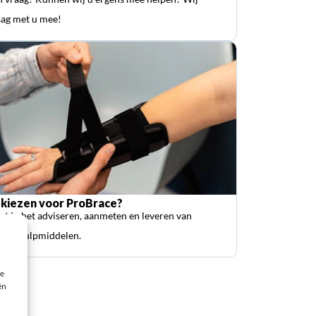
ag met u mee!
kiezen voor ProBrace?
ist in het adviseren, aanmeten en leveren van
sche hulpmiddelen.
ie
ën