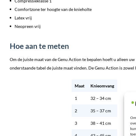
Compressieklasse 1
Comfortzone ter hoogte van de knieholte
Latex vrij
Neopreen vrij
Hoe aan te meten
Om de juiste maat van de Genu Action te bepalen hoeft u alleen u
onderstaande tabel de juiste maat vinden. De Genu Action is zowel l
Maat
Knieomvang
1
32 – 34 cm
2
35 – 37 cm
Om 
3
38 – 41 cm
ove
kun
toe
4
42 – 45 cm