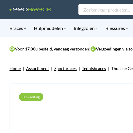
Producten
zoeken
Braces
Hulpmiddelen
Inlegzolen
Blessures
Voor
17.00u
besteld,
vandaag
verzonden!
Vergoedingen
via zo
Home
|
Assortiment
|
Sportbraces
|
Tennisbraces
|
Thuasne Ge
30% korting