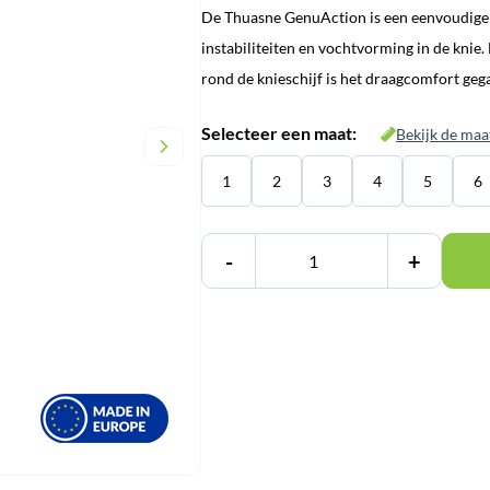
De Thuasne GenuAction is een eenvoudige 
was:
is:
instabiliteiten en vochtvorming in de knie.
€ 46,95.
€ 32,95.
rond de knieschijf is het draagcomfort ge
Selecteer een maat:
Bekijk de maa
1
2
3
4
5
6
-
+