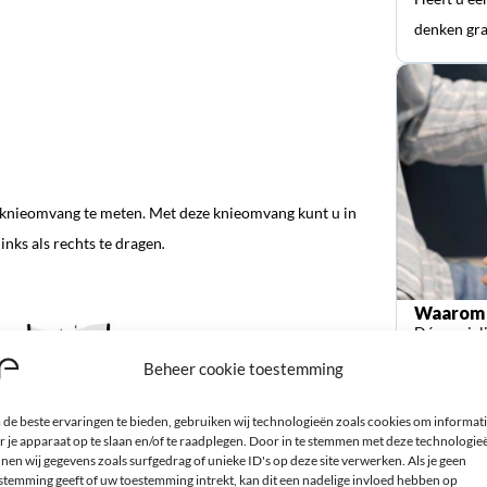
denken gra
w knieomvang te meten. Met deze knieomvang kunt u in
inks als rechts te dragen
.
Waarom 
Dé special
orthopedi
Beheer cookie toestemming
de beste ervaringen te bieden, gebruiken wij technologieën zoals cookies om informat
r je apparaat op te slaan en/of te raadplegen. Door in te stemmen met deze technologie
nen wij gegevens zoals surfgedrag of unieke ID's op deze site verwerken. Als je geen
stemming geeft of uw toestemming intrekt, kan dit een nadelige invloed hebben op