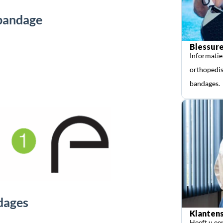
ebandage
Blessure
Informatie
orthopedis
bandages.
dages
Klantens
Heeft u ee