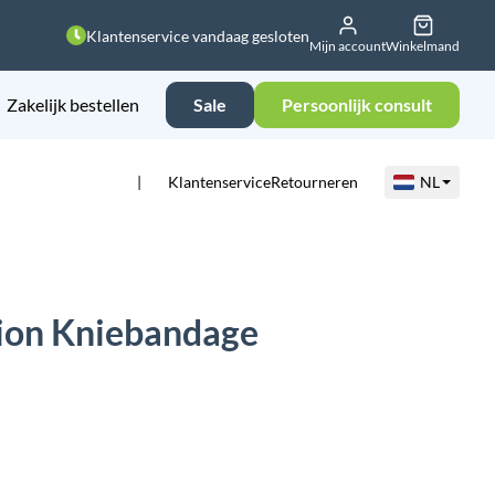
Klantenservice vandaag gesloten
Mijn account
Winkelmand
Zakelijk bestellen
Sale
Persoonlijk consult
Klantenservice
Retourneren
NL
ion Kniebandage