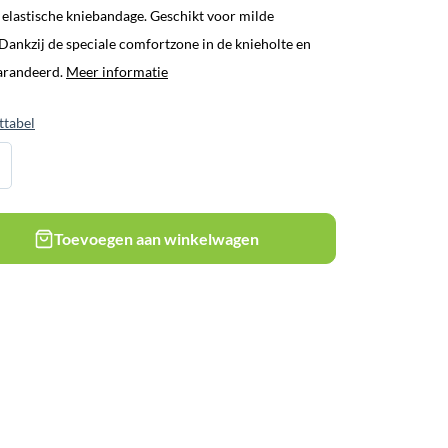
elastische kniebandage. Geschikt voor milde
 Dankzij de speciale comfortzone in de knieholte en
garandeerd.
Meer informatie
ttabel
Toevoegen aan winkelwagen