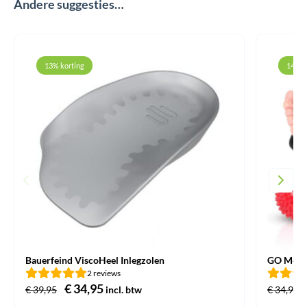
Andere suggesties…
13% korting
14% k
Bauerfeind ViscoHeel Inlegzolen
GO Medic
2 reviews
Oorspronkelijke
€
34,95
Huidige
€
39,95
incl. btw
€
34,95