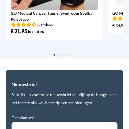
GO Medical Carpaal Tunnel Syndroom Spalk /
GO Medic
Polsbrace
12 reviews
€
34,95
€
21,95
incl. btw
Nieuwsbrief
Schrijf u in voor onze nieuwsbrief en blijf op de hoogte van
het laatste nieuws, beste tips en aanbiedingen.
E-mailadres*