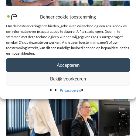
Beheer cookie toestemming
Om de beste ervaringen te bieden, gebruiken wij technologieën zoals cookies
om informatie over je apparaat op te slaan en/of te raadplegen. Door in te
stemmen met deze technologieën kunnen wij gegevens zoals surfgedrag of
unieke ID's op deze site verwerken. Als je geen toestemming geeft of uw
Blessurewijzer
toestemming intrekt, kan dit een nadelige invloed hebben op bepaalde functies
Informatie over blessures en advies bij de aanschaf van
en mogelijkheden.
orthopedische hulpmiddelen zoals braces en (sport-)
Accepteren
bandages.
Bekijk voorkeuren
Privacybeleid