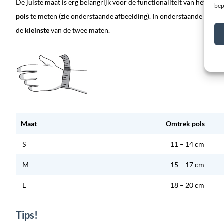
De juiste maat is erg belangrijk voor de functionaliteit van het pr
bep
pols
te meten (zie onderstaande afbeelding). In onderstaande tabel k
de
kleinste
van de twee maten.
Maat
Omtrek pols
S
11 – 14 cm
M
15 – 17 cm
L
18 – 20 cm
Tips!