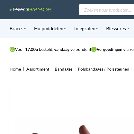
Producten
zoeken
Braces
Hulpmiddelen
Inlegzolen
Blessures
Voor
17.00u
besteld,
vandaag
verzonden!
Vergoedingen
via zo
Home
|
Assortiment
|
Bandages
|
Polsbandages / Polssteunen
|