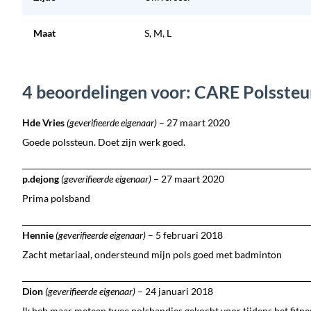
Maat
S, M, L
4 beoordelingen voor: CARE Polsste
Hde Vries
(geverifieerde eigenaar)
–
27 maart 2020
Goede polssteun. Doet zijn werk goed.
p.dejong
(geverifieerde eigenaar)
–
27 maart 2020
Prima polsband
Hennie
(geverifieerde eigenaar)
–
5 februari 2018
Zacht metariaal, ondersteund mijn pols goed met badminton
Dion
(geverifieerde eigenaar)
–
24 januari 2018
Ik heb maar meteen twee polsbandjes gekocht voor tijdens het fitn