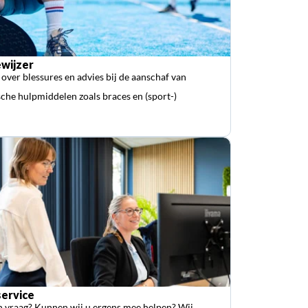
wijzer
 over blessures en advies bij de aanschaf van
che hulpmiddelen zoals braces en (sport-)
ervice
n vraag? Kunnen wij u ergens mee helpen? Wij