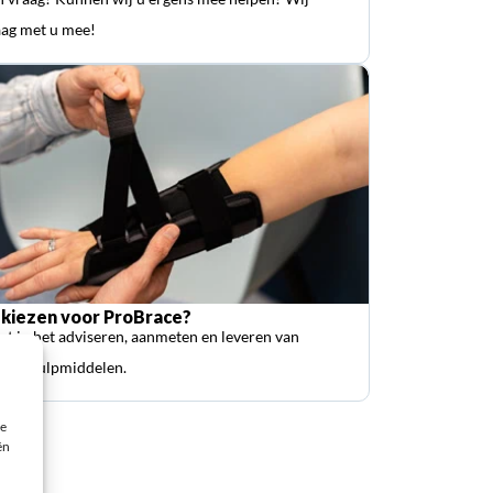
ag met u mee!
kiezen voor ProBrace?
ist in het adviseren, aanmeten en leveren van
sche hulpmiddelen.
ie
ën