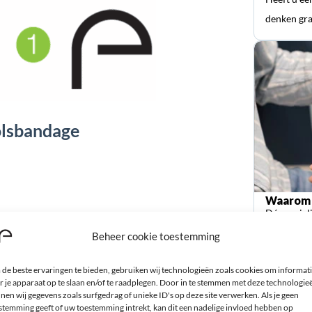
denken gra
olsbandage
Waarom 
Dé special
orthopedi
Beheer cookie toestemming
de beste ervaringen te bieden, gebruiken wij technologieën zoals cookies om informat
len
r je apparaat op te slaan en/of te raadplegen. Door in te stemmen met deze technologie
nen wij gegevens zoals surfgedrag of unieke ID's op deze site verwerken. Als je geen
stemming geeft of uw toestemming intrekt, kan dit een nadelige invloed hebben op