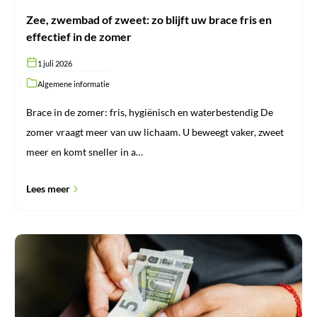
zomer
Zee, zwembad of zweet: zo blijft uw brace fris en
effectief in de zomer
1 juli 2026
Algemene informatie
Brace in de zomer: fris, hygiënisch en waterbestendig De
zomer vraagt meer van uw lichaam. U beweegt vaker, zweet
meer en komt sneller in a…
Lees meer
Waarom
ProBrace
geen
achteraf
betalen
aanbiedt