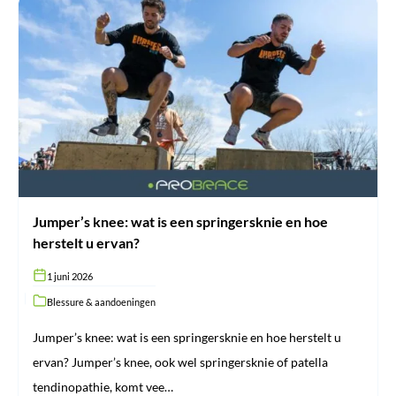
Jumper’s
knee:
wat
is
een
springersknie
en
hoe
herstelt
u
ervan?
Jumper’s knee: wat is een springersknie en hoe
herstelt u ervan?
1 juni 2026
Blessure & aandoeningen
Jumper’s knee: wat is een springersknie en hoe herstelt u
ervan? Jumper’s knee, ook wel springersknie of patella
tendinopathie, komt vee…