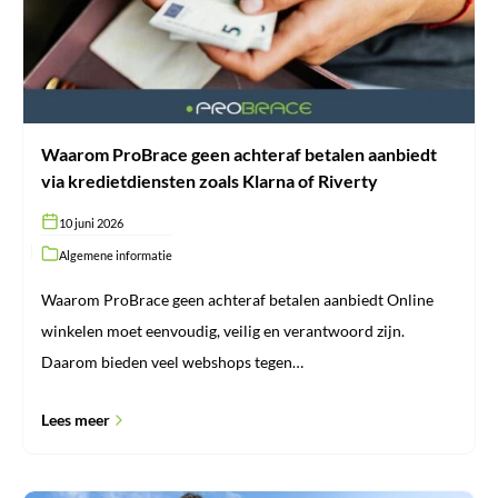
via
kredietdiensten
zoals
Klarna
of
Riverty
Waarom ProBrace geen achteraf betalen aanbiedt
via kredietdiensten zoals Klarna of Riverty
10 juni 2026
Algemene informatie
Waarom ProBrace geen achteraf betalen aanbiedt Online
winkelen moet eenvoudig, veilig en verantwoord zijn.
Daarom bieden veel webshops tegen…
Lees meer