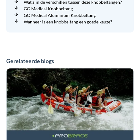
Wat zijn de verschillen tussen deze knobbeltangen?
GO Medical Knobbeltang
GO Medical Aluminium Knobbeltang
Wanneer is een knobbeltang een goede keuze?
Gerelateerde blogs
Zee,
zwembad
of
zweet:
zo
blijft
uw
brace
fris
en
effectief
in
de