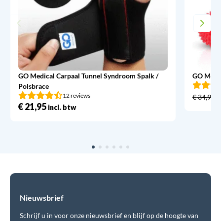
GO Medical Carpaal Tunnel Syndroom Spalk /
GO Medic
Polsbrace
12 reviews
€
34,95
€
21,95
incl. btw
Nieuwsbrief
Schrijf u in voor onze nieuwsbrief en blijf op de hoogte van