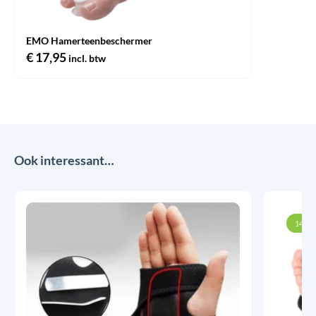
EMO Hamerteenbeschermer
€
17,95
incl. btw
Ook interessant…
14% k