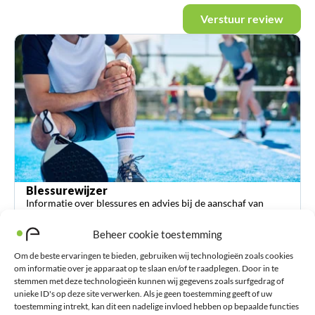
Verstuur review
Blessurewijzer
Informatie over blessures en advies bij de aanschaf van
orthopedische hulpmiddelen zoals braces en (sport-)
Beheer cookie toestemming
bandages.
Om de beste ervaringen te bieden, gebruiken wij technologieën zoals cookies
om informatie over je apparaat op te slaan en/of te raadplegen. Door in te
stemmen met deze technologieën kunnen wij gegevens zoals surfgedrag of
unieke ID's op deze site verwerken. Als je geen toestemming geeft of uw
toestemming intrekt, kan dit een nadelige invloed hebben op bepaalde functies