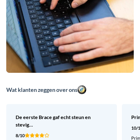
Wat klanten zeggen over ons
De eerste Brace gaf echt steun en
Pri
stevig…
10/
8/10
Prim