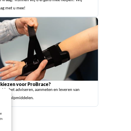
ag met u mee!
kiezen voor ProBrace?
ist in het adviseren, aanmeten en leveren van
sche hulpmiddelen.
ie
ën