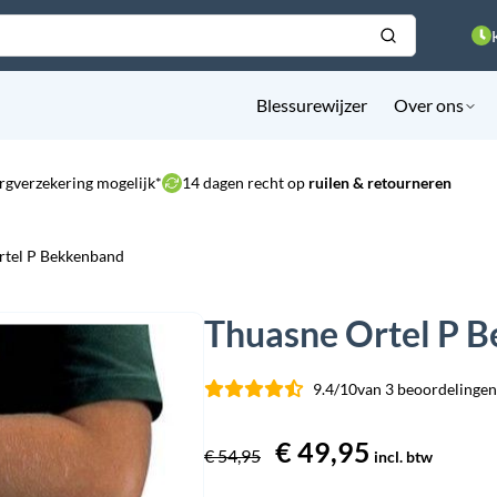
Blessurewijzer
Over ons
rgverzekering mogelijk*
14 dagen recht op
ruilen & retourneren
rtel P Bekkenband
Thuasne Ortel P 
9.4/10
van 3 beoordelingen
Oorspronkelijke
€
49,95
Huidige
€
54,95
incl. btw
prijs
prijs