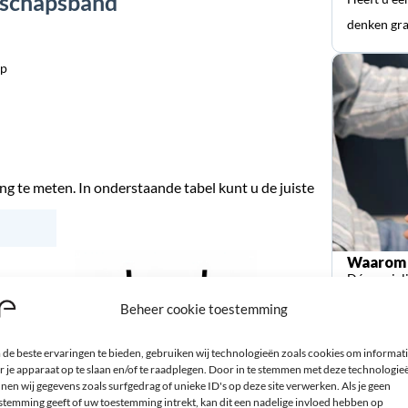
rschapsband
denken gra
ap
 te meten. In onderstaande tabel kunt u de juiste
Waarom 
Dé special
orthopedi
Beheer cookie toestemming
de beste ervaringen te bieden, gebruiken wij technologieën zoals cookies om informat
r je apparaat op te slaan en/of te raadplegen. Door in te stemmen met deze technologie
nen wij gegevens zoals surfgedrag of unieke ID's op deze site verwerken. Als je geen
stemming geeft of uw toestemming intrekt, kan dit een nadelige invloed hebben op