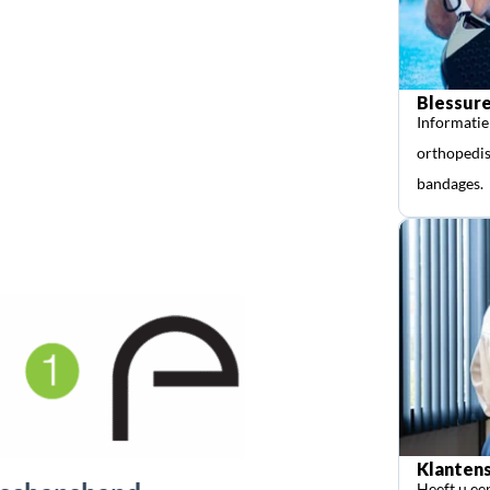
Blessure
Informatie
orthopedis
bandages.
Klantens
Heeft u ee