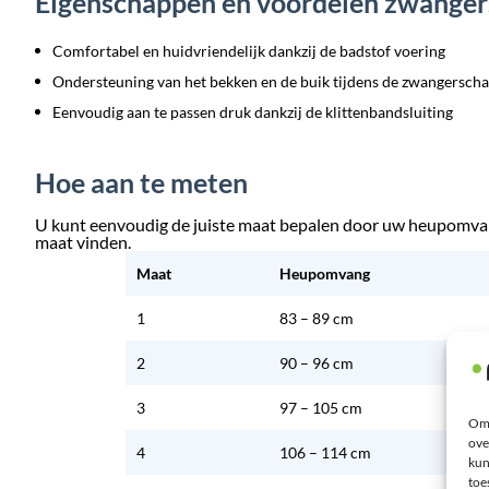
Eigenschappen en voordelen zwange
Comfortabel en huidvriendelijk dankzij de badstof voering
Ondersteuning van het bekken en de buik tijdens de zwangersch
Eenvoudig aan te passen druk dankzij de klittenbandsluiting
Hoe aan te meten
U kunt eenvoudig de juiste maat bepalen door uw heupomvang
maat vinden.
Maat
Heupomvang
1
83 – 89 cm
2
90 – 96 cm
3
97 – 105 cm
Om 
ove
4
106 – 114 cm
kun
toe