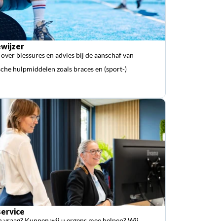
wijzer
 over blessures en advies bij de aanschaf van
che hulpmiddelen zoals braces en (sport-)
ervice
n vraag? Kunnen wij u ergens mee helpen? Wij