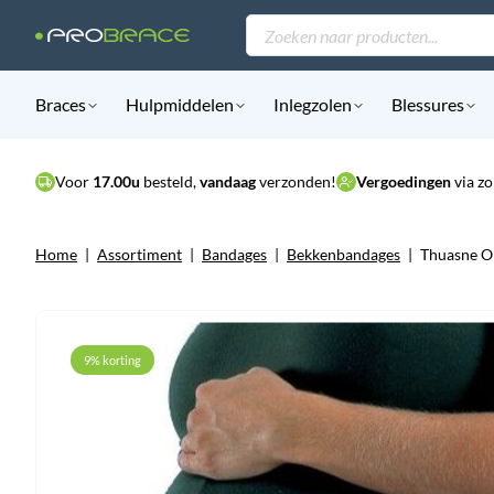
Producten
zoeken
Braces
Hulpmiddelen
Inlegzolen
Blessures
Voor
17.00u
besteld,
vandaag
verzonden!
Vergoedingen
via zo
Home
|
Assortiment
|
Bandages
|
Bekkenbandages
|
Thuasne O
9% korting