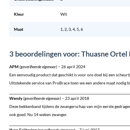
Kleur
Wit
Maat
1, 2, 3, 4, 5, 6
3 beoordelingen voor: Thuasne Orte
APM
(geverifieerde eigenaar)
–
26 april 2024
Een eenvoudig product dat geschikt is voor ons doel bij een scheurtj
Uitstekende service van ProBrace toen we een andere maat nodig b
Wendy
(geverifieerde eigenaar)
–
23 april 2018
Deze bekkenband tijdens de zwangerschap van mijn eerste gedragen.
ook goed. Nu 14 weken zwanger.
Yvon Feijtering
(geverifieerde eigenaar)
–
7 juni 2017