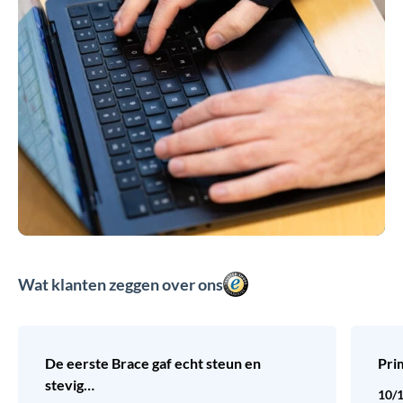
Wat klanten zeggen over ons
De eerste Brace gaf echt steun en
Pri
stevig…
10/