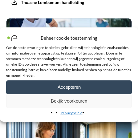
Thuasne Lombamum handleiding
Beheer cookie toestemming
Om de beste ervaringen te bieden, gebruiken wij technologieën zoals cookies
om informatie over je apparaat op te slaan en/of te raadplegen. Door in te
stemmen met deze technologieën kunnen wij gegevens zoals surfgedrag of
unieke ID's op deze site verwerken. Als je geen toestemming geeft of uw
toestemming intrekt, kan dit een nadelige invloed hebben op bepaalde functies
en mogelijkheden.
Blessurewijzer
Accepteren
Informatie over blessures en advies bij de aanschaf van
Bekijk voorkeuren
orthopedische hulpmiddelen zoals braces en (sport-)
bandages.
Privacybeleid