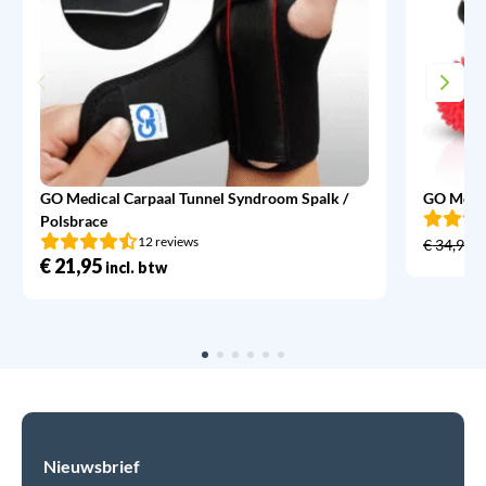
GO Medical Carpaal Tunnel Syndroom Spalk /
GO Medic
Polsbrace
12 reviews
€
34,95
€
21,95
incl. btw
Nieuwsbrief