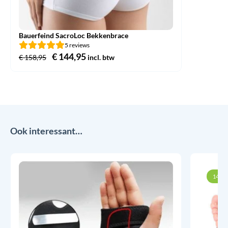
Bauerfeind SacroLoc Bekkenbrace
5 reviews
Oorspronkelijke
€
144,95
Huidige
€
158,95
incl. btw
prijs
prijs
was:
is:
€ 158,95.
€ 144,95.
Ook interessant…
14% k