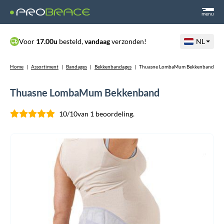
menu
Voor
17.00u
besteld,
vandaag
verzonden!
NL
Home
|
Assortiment
|
Bandages
|
Bekkenbandages
|
Thuasne LombaMum Bekkenband
Thuasne LombaMum Bekkenband
10/10
van 1 beoordeling.