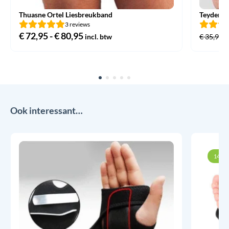
Thuasne Ortel Liesbreukband
Teyder R
3 reviews
€
72,95
-
€
80,95
Prijsklasse:
incl. btw
€
35,95
€ 72,95
tot
€ 80,95
Ook interessant…
14% k