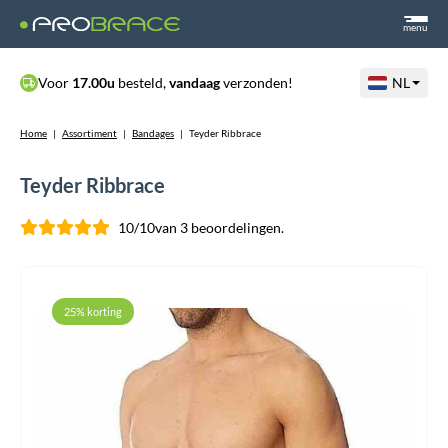
menu
Voor
17.00u
besteld,
vandaag
verzonden!
NL
Home
|
Assortiment
|
Bandages
|
Teyder Ribbrace
Teyder Ribbrace
10/10
van 3 beoordelingen.
25% korting