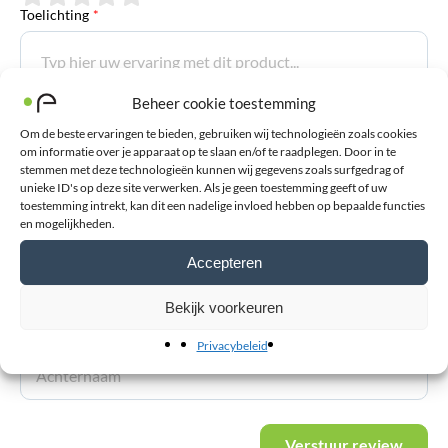
Toelichting
*
Beheer cookie toestemming
Om de beste ervaringen te bieden, gebruiken wij technologieën zoals cookies
om informatie over je apparaat op te slaan en/of te raadplegen. Door in te
E-mailadres
*
stemmen met deze technologieën kunnen wij gegevens zoals surfgedrag of
unieke ID's op deze site verwerken. Als je geen toestemming geeft of uw
toestemming intrekt, kan dit een nadelige invloed hebben op bepaalde functies
en mogelijkheden.
Voornaam
Accepteren
Bekijk voorkeuren
Achternaam
Privacybeleid
Verstuur review