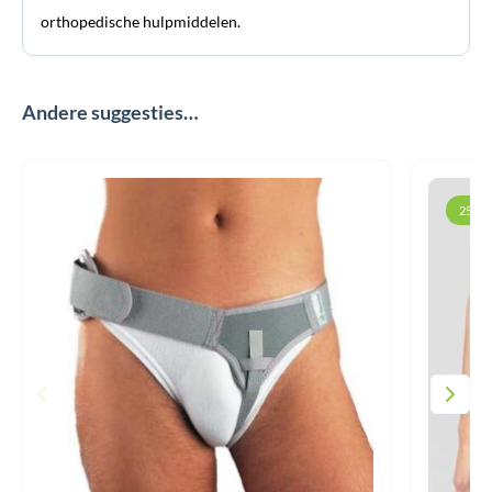
orthopedische hulpmiddelen.
Andere suggesties…
25% k