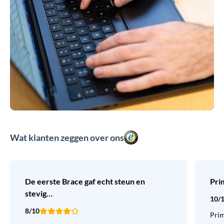
Wat klanten zeggen over ons
De eerste Brace gaf echt steun en
Pri
stevig…
10/
8/10
Prim