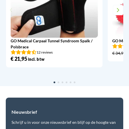
GO Medical Carpaal Tunnel Syndroom Spalk /
GO Medic
Polsbrace
12 reviews
€
34,95
€
21,95
incl. btw
Nieuwsbrief
Schrijf u in voor onze nieuwsbrief en blijf op de hoogte van