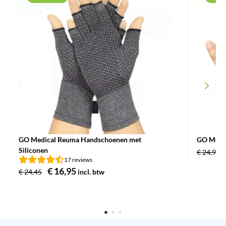
GO Medical Reuma Handschoenen met
GO Medic
Siliconen
€
24,95
17 reviews
Oorspronkelijke
€
16,95
Huidige
€
24,45
incl. btw
prijs
prijs
was:
is:
€ 24,45.
€ 16,95.