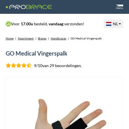
menu
Voor
17.00u
besteld,
vandaag
verzonden!
NL
Home
|
Assortiment
|
Braces
|
Handbraces
|
GO Medical Vingerspalk
GO Medical Vingerspalk
9/10
van 29 beoordelingen.