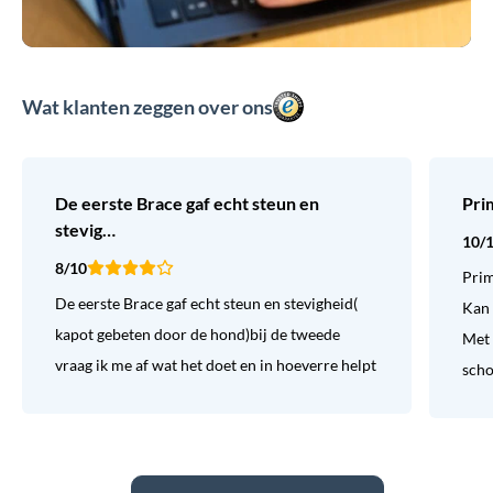
Wat klanten zeggen over ons
De eerste Brace gaf echt steun en
Pri
stevig…
10/
8/10
Prim
De eerste Brace gaf echt steun en stevigheid(
Kan 
kapot gebeten door de hond)bij de tweede
Met 
vraag ik me af wat het doet en in hoeverre helpt
sch