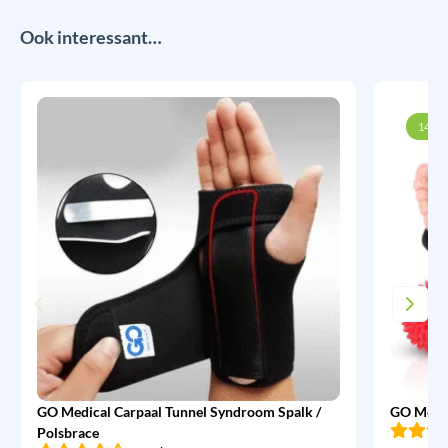
Ook interessant…
14% k
GO Medical Carpaal Tunnel Syndroom Spalk /
GO Medic
Polsbrace