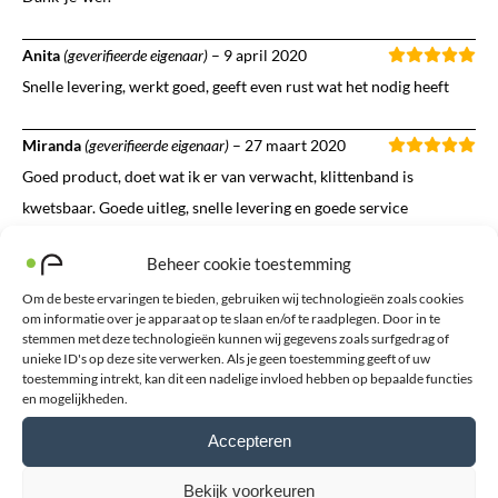
Anita
(geverifieerde eigenaar)
–
9 april 2020
Snelle levering, werkt goed, geeft even rust wat het nodig heeft
Miranda
(geverifieerde eigenaar)
–
27 maart 2020
Goed product, doet wat ik er van verwacht, klittenband is
kwetsbaar. Goede uitleg, snelle levering en goede service
Beheer cookie toestemming
Loeke
(geverifieerde eigenaar)
–
27 maart 2020
Dit is mijn 2e setje vingerspalkjes. Bevalt goed. Op zich werkt de
Om de beste ervaringen te bieden, gebruiken wij technologieën zoals cookies
om informatie over je apparaat op te slaan en/of te raadplegen. Door in te
spalk goed voor de triggerfinger dus dat is prettig. Maar de harde
stemmen met deze technologieën kunnen wij gegevens zoals surfgedrag of
unieke ID's op deze site verwerken. Als je geen toestemming geeft of uw
balein sneed al snel met de scherpe rand in de muis van de hand.
toestemming intrekt, kan dit een nadelige invloed hebben op bepaalde functies
Provisorisch met wat duct-tape hersteld en werkt dan prima.
en mogelijkheden.
Accepteren
Cees van Dijk
(geverifieerde eigenaar)
–
17 maart 2020
Snelle levering, werkt wel echter na twee weken gebruik blijft hij
Bekijk voorkeuren