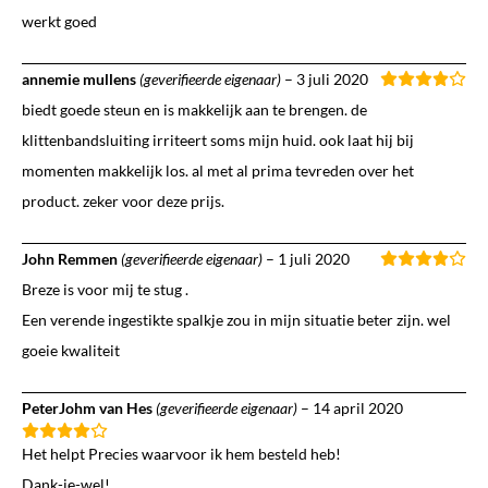
werkt goed
annemie mullens
(geverifieerde eigenaar)
–
3 juli 2020
biedt goede steun en is makkelijk aan te brengen. de
klittenbandsluiting irriteert soms mijn huid. ook laat hij bij
momenten makkelijk los. al met al prima tevreden over het
product. zeker voor deze prijs.
John Remmen
(geverifieerde eigenaar)
–
1 juli 2020
Breze is voor mij te stug .
Een verende ingestikte spalkje zou in mijn situatie beter zijn. wel
goeie kwaliteit
PeterJohm van Hes
(geverifieerde eigenaar)
–
14 april 2020
Het helpt Precies waarvoor ik hem besteld heb!
Dank-je-wel!