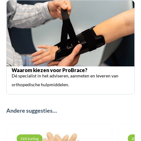
Waarom kiezen voor ProBrace?
Dé specialist in het adviseren, aanmeten en leveren van
orthopedische hulpmiddelen.
Andere suggesties…
31% korting
20% k