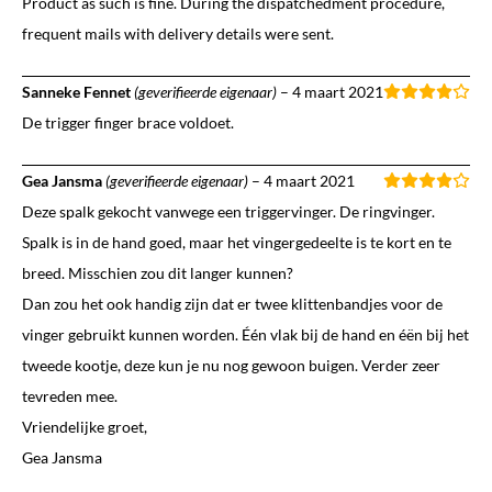
Product as such is fine. During the dispatchedment procedure,
frequent mails with delivery details were sent.
Sanneke Fennet
(geverifieerde eigenaar)
–
4 maart 2021
De trigger finger brace voldoet.
Gea Jansma
(geverifieerde eigenaar)
–
4 maart 2021
Deze spalk gekocht vanwege een triggervinger. De ringvinger.
Spalk is in de hand goed, maar het vingergedeelte is te kort en te
breed. Misschien zou dit langer kunnen?
Dan zou het ook handig zijn dat er twee klittenbandjes voor de
vinger gebruikt kunnen worden. Één vlak bij de hand en éën bij het
tweede kootje, deze kun je nu nog gewoon buigen. Verder zeer
tevreden mee.
Vriendelijke groet,
Gea Jansma