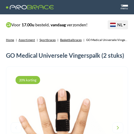
menu
Voor
17.00u
besteld,
vandaag
verzonden!
NL
Home
|
Assortiment
|
Sportbraces
|
Basketbalbraces
|
GO Medical Universele Vingerspalk (2 stuks)
GO Medical Universele Vingerspalk (2 stuks)
20% korting