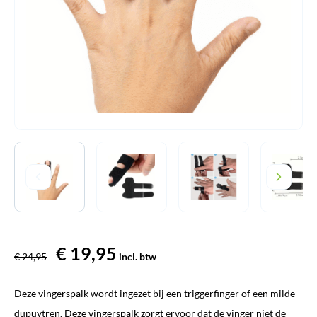
Oorspronkelijke
€
19,95
Huidige
€
24,95
incl. btw
prijs
prijs
Deze vingerspalk wordt ingezet bij een triggerfinger of een milde
was:
is:
dupuytren. Deze vingerspalk zorgt ervoor dat de vinger niet de