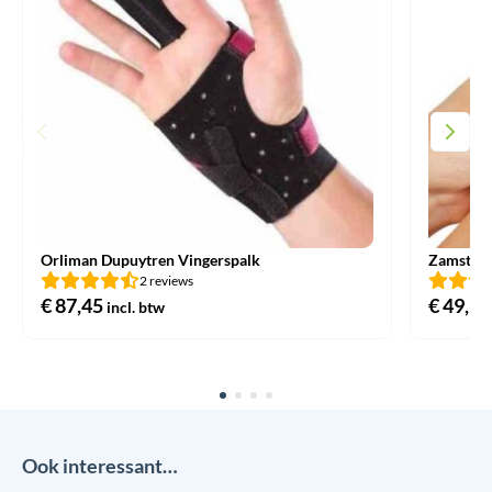
Orliman Dupuytren Vingerspalk
Zamst T
2 reviews
€
87,45
€
49,95
incl. btw
Ook interessant…