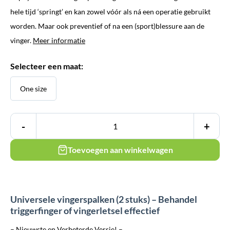
€ 24,95.
€ 19,95.
hele tijd ‘springt’ en kan zowel vóór als ná een operatie gebruikt
worden. Maar ook preventief of na een (sport)blessure aan de
vinger.
Meer informatie
Selecteer een maat:
One size
-
+
Toevoegen aan winkelwagen
Universele vingerspalken (2 stuks) – Behandel
triggerfinger of vingerletsel effectief
– Nieuwste en Verbeterde Versie! –