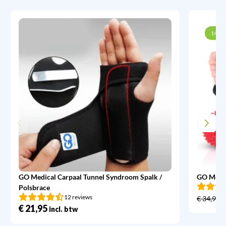
14% k
GO Medical Carpaal Tunnel Syndroom Spalk /
GO Medic
Polsbrace
12 reviews
€
34,95
€
21,95
incl. btw