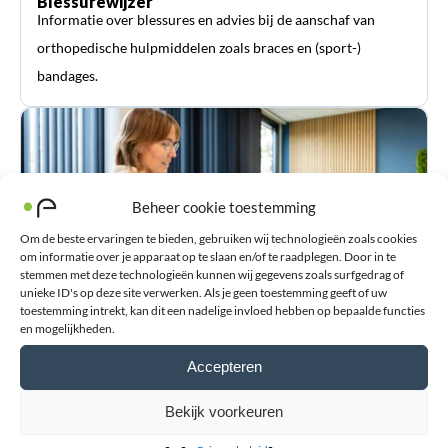
Blessurewijzer
Informatie over blessures en advies bij de aanschaf van
orthopedische hulpmiddelen zoals braces en (sport-)
bandages.
Beheer cookie toestemming
Om de beste ervaringen te bieden, gebruiken wij technologieën zoals cookies
om informatie over je apparaat op te slaan en/of te raadplegen. Door in te
stemmen met deze technologieën kunnen wij gegevens zoals surfgedrag of
unieke ID's op deze site verwerken. Als je geen toestemming geeft of uw
toestemming intrekt, kan dit een nadelige invloed hebben op bepaalde functies
en mogelijkheden.
Klantenservice
Heeft u een vraag? Kunnen wij u ergens mee helpen? Wij
Accepteren
denken graag met u mee!
Bekijk voorkeuren