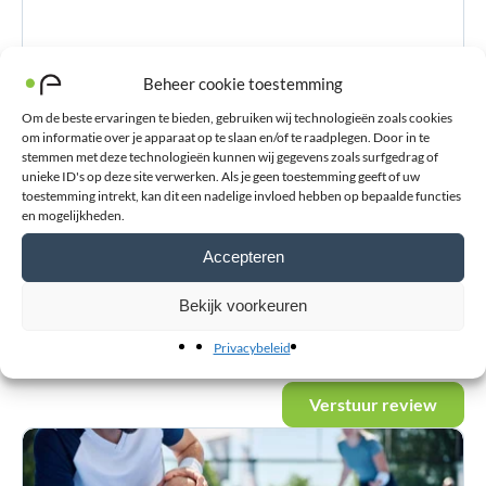
Beheer cookie toestemming
E-mailadres
*
Om de beste ervaringen te bieden, gebruiken wij technologieën zoals cookies
om informatie over je apparaat op te slaan en/of te raadplegen. Door in te
stemmen met deze technologieën kunnen wij gegevens zoals surfgedrag of
unieke ID's op deze site verwerken. Als je geen toestemming geeft of uw
Voornaam
toestemming intrekt, kan dit een nadelige invloed hebben op bepaalde functies
en mogelijkheden.
Accepteren
Achternaam
Bekijk voorkeuren
Privacybeleid
Verstuur review