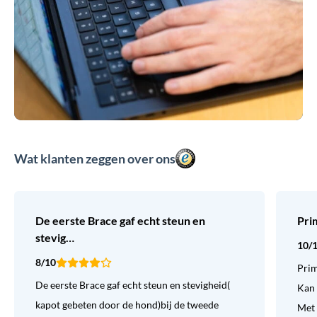
Wat klanten zeggen over ons
De eerste Brace gaf echt steun en
Pri
stevig…
10/
8/10
Prim
De eerste Brace gaf echt steun en stevigheid(
Kan 
kapot gebeten door de hond)bij de tweede
Met 