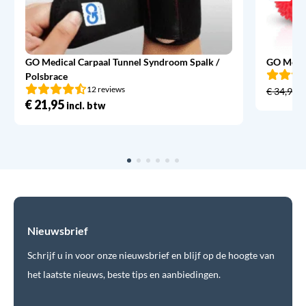
GO Medical Carpaal Tunnel Syndroom Spalk /
GO Medic
Polsbrace
12 reviews
€
34,95
€
21,95
incl. btw
Nieuwsbrief
Schrijf u in voor onze nieuwsbrief en blijf op de hoogte van
het laatste nieuws, beste tips en aanbiedingen.