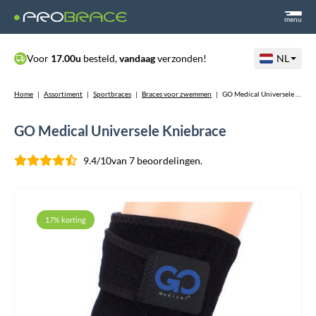
menu
Voor
17.00u
besteld,
vandaag
verzonden!
NL
Home
|
Assortiment
|
Sportbraces
|
Braces voor zwemmen
|
GO Medical Universele Kniebrace
GO Medical Universele Kniebrace
9.4/10
van 7 beoordelingen.
17% korting