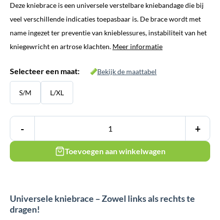
Deze kniebrace is een universele verstelbare kniebandage die bij
was:
is:
veel verschillende indicaties toepasbaar is. De brace wordt met
€ 29,95.
€ 24,95.
name ingezet ter preventie van knieblessures, instabiliteit van het
kniegewricht en artrose klachten.
Meer informatie
Selecteer een maat:
Bekijk de maattabel
S/M
L/XL
-
+
Toevoegen aan winkelwagen
Universele kniebrace – Zowel links als rechts te
dragen!