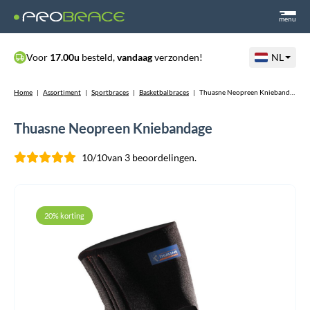
menu
Voor
17.00u
besteld,
vandaag
verzonden!
NL
Home
|
Assortiment
|
Sportbraces
|
Basketbalbraces
|
Thuasne Neopreen Kniebandage
Thuasne Neopreen Kniebandage
10/10
van 3 beoordelingen.
20% korting