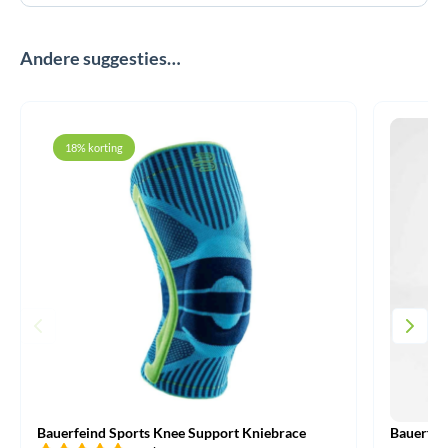
Andere suggesties…
18% korting
Bauerfeind Sports Knee Support Kniebrace
Bauerfei