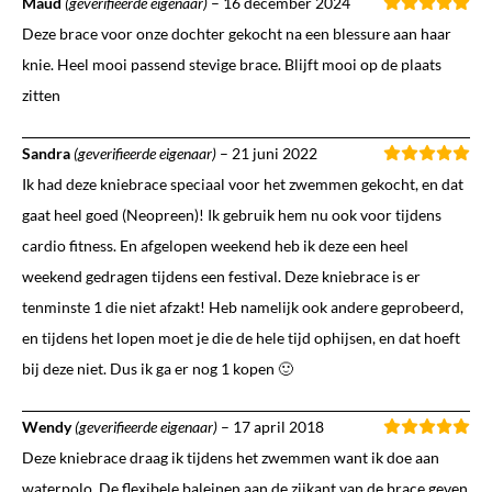
Maud
(geverifieerde eigenaar)
–
16 december 2024
Deze brace voor onze dochter gekocht na een blessure aan haar
knie. Heel mooi passend stevige brace. Blijft mooi op de plaats
zitten
Sandra
(geverifieerde eigenaar)
–
21 juni 2022
Ik had deze kniebrace speciaal voor het zwemmen gekocht, en dat
gaat heel goed (Neopreen)! Ik gebruik hem nu ook voor tijdens
cardio fitness. En afgelopen weekend heb ik deze een heel
weekend gedragen tijdens een festival. Deze kniebrace is er
tenminste 1 die niet afzakt! Heb namelijk ook andere geprobeerd,
en tijdens het lopen moet je die de hele tijd ophijsen, en dat hoeft
bij deze niet. Dus ik ga er nog 1 kopen 🙂
Wendy
(geverifieerde eigenaar)
–
17 april 2018
Deze kniebrace draag ik tijdens het zwemmen want ik doe aan
waterpolo. De flexibele baleinen aan de zijkant van de brace geven