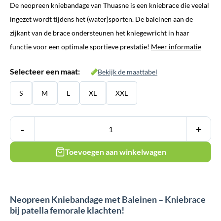
De neopreen kniebandage van Thuasne is een kniebrace die veelal
was:
is:
ingezet wordt tijdens het (water)sporten. De baleinen aan de
€ 49,95.
€ 39,95.
zijkant van de brace ondersteunen het kniegewricht in haar
functie voor een optimale sportieve prestatie!
Meer informatie
Selecteer een maat:
Bekijk de maattabel
S
M
L
XL
XXL
-
+
Toevoegen aan winkelwagen
Neopreen Kniebandage met Baleinen – Kniebrace
bij patella femorale klachten!