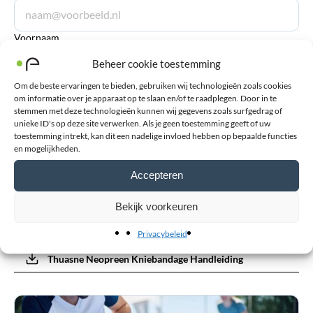
Voornaam
Beheer cookie toestemming
Om de beste ervaringen te bieden, gebruiken wij technologieën zoals cookies
om informatie over je apparaat op te slaan en/of te raadplegen. Door in te
Achternaam
stemmen met deze technologieën kunnen wij gegevens zoals surfgedrag of
unieke ID's op deze site verwerken. Als je geen toestemming geeft of uw
toestemming intrekt, kan dit een nadelige invloed hebben op bepaalde functies
en mogelijkheden.
Accepteren
Verstuur review
Bekijk voorkeuren
Handleidingen
Privacybeleid
Thuasne Neopreen Kniebandage Handleiding