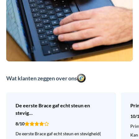
Wat klanten zeggen over ons
De eerste Brace gaf echt steun en
Pri
stevig…
10/
8/10
Prim
De eerste Brace gaf echt steun en stevigheid(
Kan 