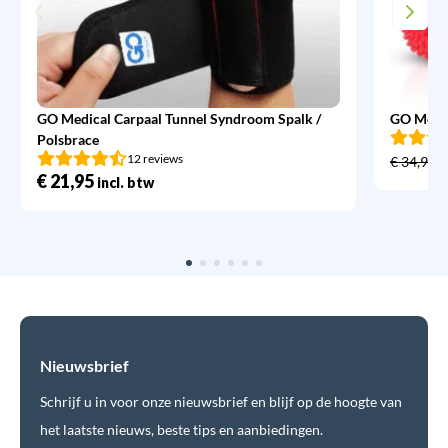
GO Medical Carpaal Tunnel Syndroom Spalk /
GO Medic
Polsbrace
12 reviews
€
34,95
€
21,95
incl. btw
Nieuwsbrief
Schrijf u in voor onze nieuwsbrief en blijf op de hoogte van
het laatste nieuws, beste tips en aanbiedingen.