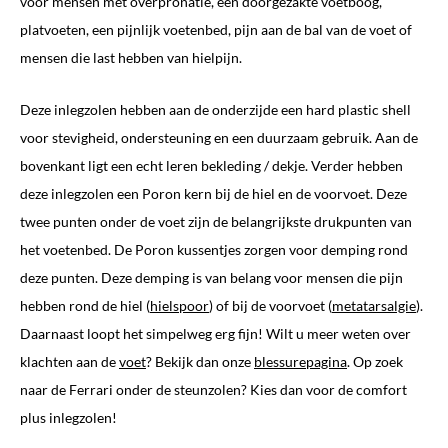
voor mensen met overpronatie, een doorgezakte voetboog,
platvoeten, een pijnlijk voetenbed, pijn aan de bal van de voet of
mensen die last hebben van hielpijn.
Deze inlegzolen hebben aan de onderzijde een hard plastic shell
voor stevigheid, ondersteuning en een duurzaam gebruik. Aan de
bovenkant ligt een echt leren bekleding / dekje. Verder hebben
deze inlegzolen een Poron kern bij de hiel en de voorvoet. Deze
twee punten onder de voet zijn de belangrijkste drukpunten van
het voetenbed. De Poron kussentjes zorgen voor demping rond
deze punten. Deze demping is van belang voor mensen die pijn
hebben rond de hiel (
hielspoor
) of bij de voorvoet (
metatarsalgie
).
Daarnaast loopt het simpelweg erg fijn! Wilt u meer weten over
klachten aan de
voet
? Bekijk dan onze
blessurepagina
. Op zoek
naar de Ferrari onder de steunzolen? Kies dan voor de comfort
plus inlegzolen!