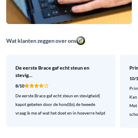
Wat klanten zeggen over ons
De eerste Brace gaf echt steun en
Pri
stevig…
10/
8/10
Prim
De eerste Brace gaf echt steun en stevigheid(
Kan 
kapot gebeten door de hond)bij de tweede
Met 
vraag ik me af wat het doet en in hoeverre helpt
sch