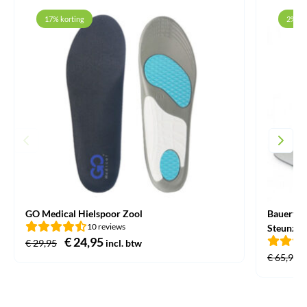
17% korting
2% ko
GO Medical Hielspoor Zool
Bauerfei
10 reviews
Steunzol
Oorspronkelijke
€
24,95
Huidige
€
29,95
incl. btw
€
65,95
prijs
prijs
was:
is:
€ 29,95.
€ 24,95.