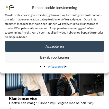
Beheer cookie toestemming
Om de beste ervaringen te bieden, gebruiken wij technologieën zoals cookies
Blessurewijzer
om informatie over je apparaat op te slaan en/of te raadplegen. Door in te
Informatie over blessures en advies bij de aanschaf van
stemmen met deze technologieën kunnen wij gegevens zoals surfgedrag of
unieke ID's op deze site verwerken. Als je geen toestemming geeft of uw
orthopedische hulpmiddelen zoals braces en (sport-)
toestemming intrekt, kan dit een nadelige invloed hebben op bepaalde functies
bandages.
en mogelijkheden.
Accepteren
Bekijk voorkeuren
Privacybeleid
Klantenservice
Heeft u een vraag? Kunnen wij u ergens mee helpen? Wij