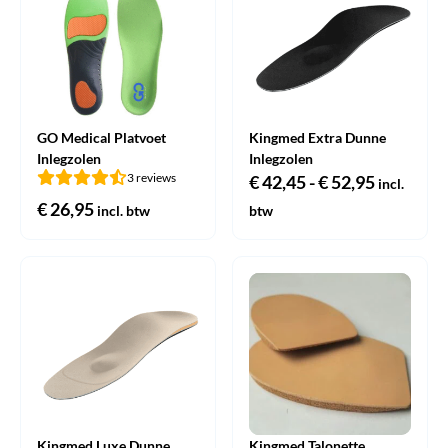
GO Medical Platvoet
Kingmed Extra Dunne
Inlegzolen
Inlegzolen
3 reviews
€
42,45
-
€
52,95
Prijsklas
incl.
€
26,95
€ 42,45
incl. btw
btw
tot
€ 52,95
Kingmed Luxe Dunne
Kingmed Talonette