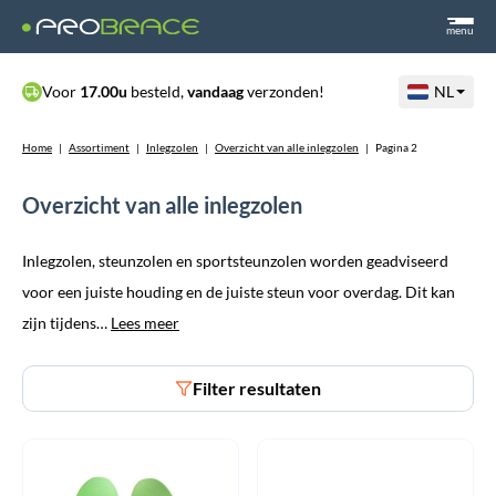
menu
Voor
17.00u
besteld,
vandaag
verzonden!
NL
Home
|
Assortiment
|
Inlegzolen
|
Overzicht van alle inlegzolen
|
Pagina 2
Overzicht van alle inlegzolen
Inlegzolen, steunzolen en sportsteunzolen worden geadviseerd
voor een juiste houding en de juiste steun voor overdag. Dit kan
zijn tijdens…
Lees meer
Filter resultaten