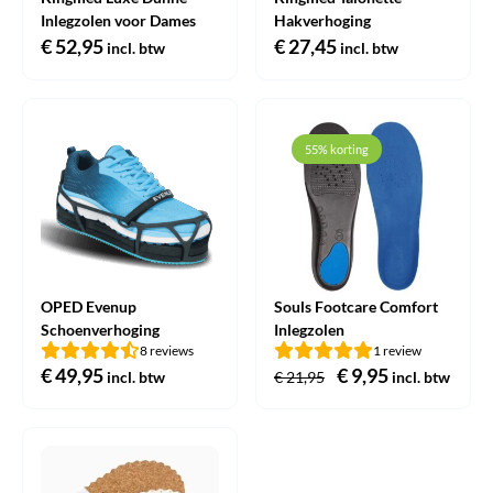
Inlegzolen voor Dames
Hakverhoging
€
52,95
€
27,45
incl. btw
incl. btw
55% korting
OPED Evenup
Souls Footcare Comfort
Schoenverhoging
Inlegzolen
8 reviews
1 review
€
49,95
Oorspronkelijke
€
9,95
Huidige
incl. btw
€
21,95
incl. btw
prijs
prijs
was:
is:
€ 21,95.
€ 9,95.