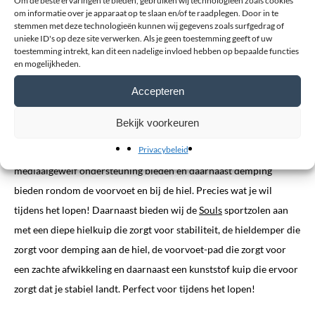
Om de beste ervaringen te bieden, gebruiken wij technologieën zoals cookies
om informatie over je apparaat op te slaan en/of te raadplegen. Door in te
stemmen met deze technologieën kunnen wij gegevens zoals surfgedrag of
unieke ID's op deze site verwerken. Als je geen toestemming geeft of uw
Sport inlegzolen
toestemming intrekt, kan dit een nadelige invloed hebben op bepaalde functies
en mogelijkheden.
Sportzolen
zijn erg belangrijk en vaak erg lastig om te selecteren.
Accepteren
Wij hebben een selectie gemaakt van diverse sportzolen waarvan
wij vinden dat het de beste sportzolen zijn die momenteel op de
Bekijk voorkeuren
markt zijn. Wij bieden de
Footlogics sportzolen
aan omdat deze
Privacybeleid
een uiterst goed voetenbed hebben, een gemiddelde
mediaalgewelf ondersteuning bieden en daarnaast demping
bieden rondom de voorvoet en bij de hiel. Precies wat je wil
tijdens het lopen! Daarnaast bieden wij de
Souls
sportzolen aan
met een diepe hielkuip die zorgt voor stabiliteit, de hieldemper die
zorgt voor demping aan de hiel, de voorvoet-pad die zorgt voor
een zachte afwikkeling en daarnaast een kunststof kuip die ervoor
zorgt dat je stabiel landt. Perfect voor tijdens het lopen!