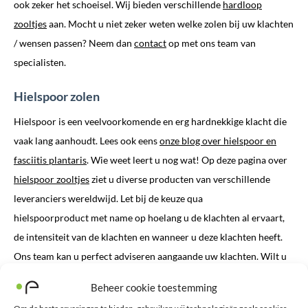
ook zeker het schoeisel. Wij bieden verschillende
hardloop
zooltjes
aan. Mocht u niet zeker weten welke zolen bij uw klachten
/ wensen passen? Neem dan
contact
op met ons team van
specialisten.
Hielspoor zolen
Hielspoor is een veelvoorkomende en erg hardnekkige klacht die
vaak lang aanhoudt. Lees ook eens
onze blog over hielspoor en
fasciitis plantaris
. Wie weet leert u nog wat! Op deze pagina over
hielspoor zooltjes
ziet u diverse producten van verschillende
leveranciers wereldwijd. Let bij de keuze qua
hielspoorproduct met name op hoelang u de klachten al ervaart,
de intensiteit van de klachten en wanneer u deze klachten heeft.
Ons team kan u perfect adviseren aangaande uw klachten. Wilt u
ook een advies op maat? Neem dan contact op!
Beheer cookie toestemming