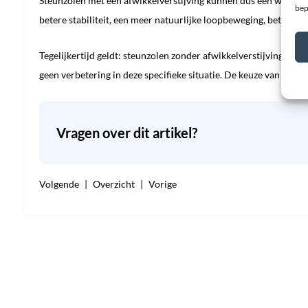
Steunzolen mét een afwikkelverstijving kunnen dus een waardevo
bep
betere stabiliteit, een meer natuurlijke loopbeweging, beter eve
Tegelijkertijd geldt: steunzolen zonder afwikkelverstijving of
geen verbetering in deze specifieke situatie. De keuze van de jui
Vragen over dit artikel?
Volgende
Overzicht
Vorige