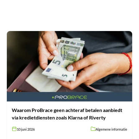
Waarom
ProBrace
geen
achteraf
betalen
aanbiedt
via
kredietdiensten
zoals
Klarna
of
Riverty
Waarom ProBrace geen achteraf betalen aanbiedt
via kredietdiensten zoals Klarna of Riverty
10 juni 2026
Algemene informatie