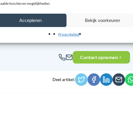
lle toevoeging zijn bij
Hallux Rigidus
. Ze kunnen leiden tot minder pijn,
aalde functies en mogelijkheden.
nwicht én een actievere levensstijl.
Accepteren
Bekijk voorkeuren
 gecombineerd met flexibele schoenen bieden over het algemeen weinig tot
ste zool en goede schoen is dus cruciaal.
Privacybeleid
Contact opnemen
Deel artikel: