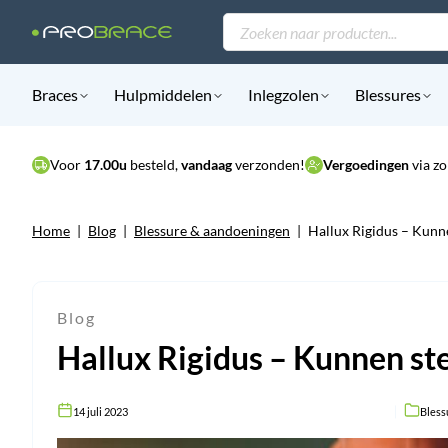
Producten
zoeken
Braces
Hulpmiddelen
Inlegzolen
Blessures
Voor
17.00u
besteld,
vandaag
verzonden!
Vergoedingen
via zo
Home
|
Blog
|
Blessure & aandoeningen
|
Hallux Rigidus – Kunn
Blog
Hallux Rigidus – Kunnen st
14 juli 2023
Bless