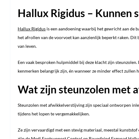
Hallux Rigidus – Kunnen 
Hallux Rigidus
is een aandoening waarbij het gewricht aan de bas
het afrollen van de voorvoet kan aanzienlijk beperkt raken. Dit 
van leven.
Een vaak besproken hulpmiddel bij deze klacht zijn steunzolen. D
kenmerken belangrijk zijn, én wanneer ze minder effect zullen 
Wat zijn steunzolen met a
Steunzolen met afwikkelverstijving zijn speciaal ontworpen inl
tijdens het lopen te vergemakkelijken.
Ze zijn vervaardigd met een stevig materiaal, meestal kunststof o
zijn de
Medi Footsupport Control
en
Bauerfeind Ergopad Hallu