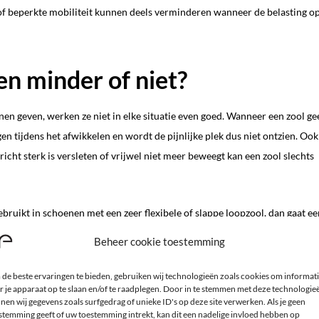
 of beperkte mobiliteit kunnen deels verminderen wanneer de belasting o
n minder of niet?
nen geven, werken ze niet in elke situatie even goed. Wanneer een zool ge
en tijdens het afwikkelen en wordt de pijnlijke plek dus niet ontzien. Ook
cht sterk is versleten of vrijwel niet meer beweegt kan een zool slechts
ebruikt in schoenen met een zeer flexibele of slappe loopzool, dan gaat ee
 zool én een stevige schoen is dus noodzakelijk om merkbaar resultaat te
Beheer cookie toestemming
de beste ervaringen te bieden, gebruiken wij technologieën zoals cookies om informat
r je apparaat op te slaan en/of te raadplegen. Door in te stemmen met deze technologie
nen wij gegevens zoals surfgedrag of unieke ID's op deze site verwerken. Als je geen
stemming geeft of uw toestemming intrekt, kan dit een nadelige invloed hebben op