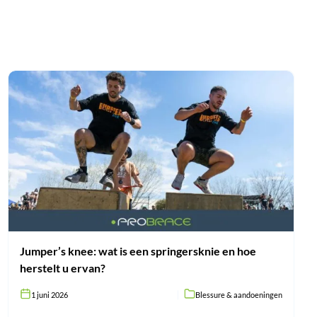
Jumper’s
knee:
wat
is
een
springersknie
en
hoe
herstelt
u
ervan?
Jumper’s knee: wat is een springersknie en hoe
herstelt u ervan?
1 juni 2026
Blessure & aandoeningen