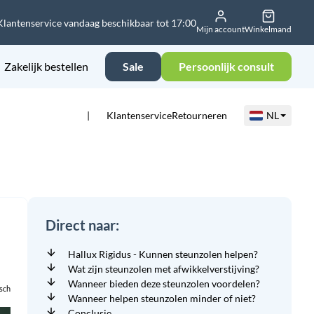
Klantenservice vandaag beschikbaar tot 17:00
Mijn account
Winkelmand
Zakelijk bestellen
Sale
Persoonlijk consult
Klantenservice
Retourneren
NL
Direct naar:
Hallux Rigidus - Kunnen steunzolen helpen?
Wat zijn steunzolen met afwikkelverstijving?
Wanneer bieden deze steunzolen voordelen?
sch
Wanneer helpen steunzolen minder of niet?
Conclusie