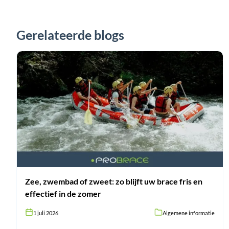
Gerelateerde blogs
Zee,
zwembad
of
zweet:
zo
blijft
uw
brace
fris
en
effectief
in
de
zomer
Zee, zwembad of zweet: zo blijft uw brace fris en
effectief in de zomer
1 juli 2026
Algemene informatie