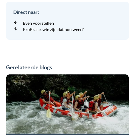
Direct naar:
Even voorstellen
ProBrace, wie zijn dat nou weer?
Gerelateerde blogs
Zee,
zwembad
of
zweet:
zo
blijft
uw
brace
fris
en
effectief
in