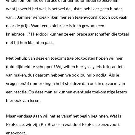
vinden om online een brace of ander hulpmiddel te bestellen,
want ja werkt het wel, is het wel de juiste, heb ik er geen hinder
van..? Jammer genoeg kijken mensen tegenwoordig toch ook vaak
naar de prijs. Want een kniebrace is toch gewoon een
kniebrace….? Hierdoor kunnen ze een brace aanschaffen die totaal
niet bij hun klachten past.
Met behulp van deze en toekomstige blogposten hopen wij hier
duidelijkheid te scheppen! Wij willen hier graag iets interactiefs
van maken, dus daarom hebben we ook jou hulp nodig! Als je
vragen en/of opmerkingen hebt stel deze dan ook in de vorm van
een reactie. Op deze manier kunnen eventuele toekomstige lezers
hier ook van leren..
Maar vandaag gaan wij netjes vanaf het begin beginnen. Wat is
ProBrace, wie zijn ProBrace en wat doet ProBrace enzovoort
enzovoort..