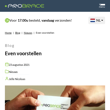
menu
Voor
17.00u
besteld,
vandaag
verzonden!
NL
Home
|
Blog
|
Nieuws
|
Even voorstellen
Blog
Even voorstellen
23 augustus 2021
Nieuws
Jelle Nicolaas