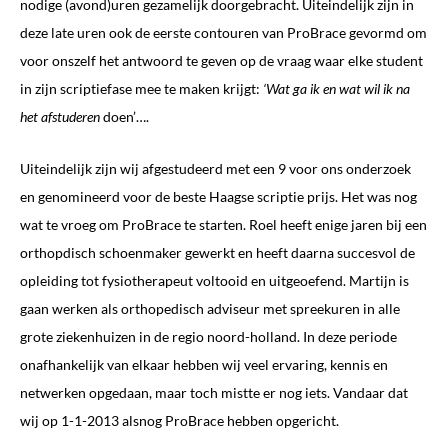
nodige (avond)uren gezamelijk doorgebracht. Uiteindelijk zijn in
deze late uren ook de eerste contouren van ProBrace gevormd om
voor onszelf het antwoord te geven op de vraag waar elke student
in zijn scriptiefase mee te maken krijgt:
‘Wat ga ik en wat wil ik na
het afstuderen
doen’….
Uiteindelijk zijn wij afgestudeerd met een 9 voor ons onderzoek
en genomineerd voor de beste Haagse scriptie prijs. Het was nog
wat te vroeg om ProBrace te starten. Roel heeft enige jaren bij een
orthopdisch schoenmaker gewerkt en heeft daarna succesvol de
opleiding tot fysiotherapeut voltooid en uitgeoefend. Martijn is
gaan werken als orthopedisch adviseur met spreekuren in alle
grote ziekenhuizen in de regio noord-holland. In deze periode
onafhankelijk van elkaar hebben wij veel ervaring, kennis en
netwerken opgedaan, maar toch mistte er nog iets. Vandaar dat
wij op 1-1-2013 alsnog ProBrace hebben opgericht.