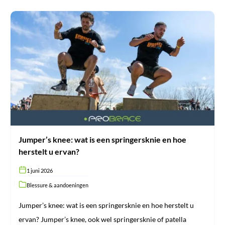
Jumper’s
knee:
wat
is
een
springersknie
en
hoe
herstelt
u
ervan?
Jumper’s knee: wat is een springersknie en hoe
herstelt u ervan?
1 juni 2026
Blessure & aandoeningen
Jumper’s knee: wat is een springersknie en hoe herstelt u
ervan? Jumper’s knee, ook wel springersknie of patella