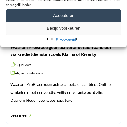
aanbiedt
en mogelijkheden.
via
kredietdiensten
Accepteren
zoals
Klarna
of
Bekijk voorkeuren
Riverty
Privacybeleid
Waarom ProBrace geen achteraf betalen aanbiedt
via kredietdiensten zoals Klarna of Riverty
10 juni 2026
Algemene informatie
Waarom ProBrace geen achteraf betalen aanbiedt Online
winkelen moet eenvoudig, veilig en verantwoord zijn.
Daarom bieden veel webshops tegen…
Lees meer