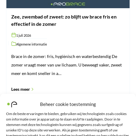
de
zomer
Zee, zwembad of zweet: zo blijft uw brace fris en
effectief in de zomer
1 juli 2026
Algemene informatie
Brace in de zomer: fris, hygiënisch en waterbestendig De
zomer vraagt meer van uw lichaam. U beweegt vaker, zweet
meer en komt sneller in a…
Lees meer
Beheer cookie toestemming
Om de beste ervaringen te bieden, gebruiken wij technologieën zoals cookies
Waarom
om informatie over je apparaat op te slaan en/of te raadplegen. Door in te
ProBrace
stemmen met deze technologieën kunnen wij gegevens zoals surfgedrag of
geen
achteraf
unieke ID's op deze site verwerken. Als je geen toestemming geeft of uw
betalen
toestemming intrekt, kan dit een nadelige invloed hebben op bepaalde functies